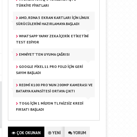
TÜRKIYE FIYATLARI
AMD, RDNA 5 EKRAN KARTLARI İÇIN LINUX
SÜRÜCÜLERINI HAZIRLAMAYA BAŞLADI
WHATSAPP YAPAY ZEKA İÇERIK ETIKETINI
TEST EDIYOR
EMNIYET’TEN UYUMA ÇAĞRISI
GOOGLE PIXEL 11 PRO FOLD IÇIN GERI
SAYIM BAŞLADI
REDMI K100 PRO’NUN 200MP KAMERASI VE
BATARYA KAPASITESI ORTAYA ÇIKTI
TOGG IÇIN 1 MILYON TL FAIZSIZ KREDI
FIRSATI BAŞLADI
ÇOK OKUNAN
YENİ
YORUM