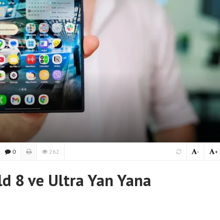
0
262
-
+
d 8 ve Ultra Yan Yana