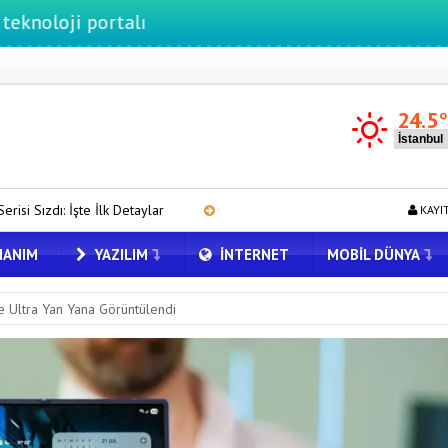
ortalı
24.5
ylar
Gmail’de “Farklı Gönder” Özelliği için Tarih Verildi
Ant
KAYI
ANIM
YAZILIM
İNTERNET
MOBIL DÜNYA
 Ultra Yan Yana Görüntülendi