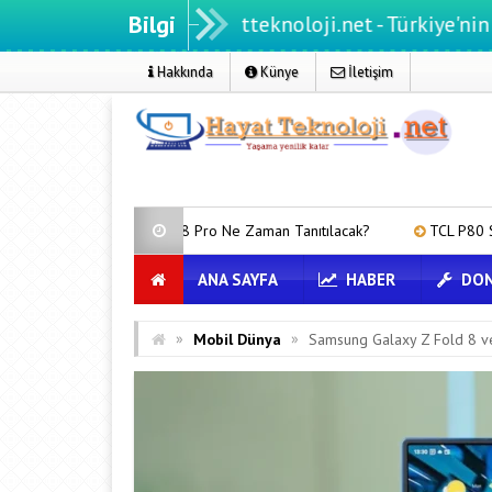
Bilgi
Hayatteknoloji.net - Türkiye'nin teknoloji p
Hakkında
Künye
İletişim
ne 18 Pro Ne Zaman Tanıtılacak?
TCL P80 Serisi Sızdı: İşte İlk Deta
ANA SAYFA
HABER
DON
»
»
Mobil Dünya
Samsung Galaxy Z Fold 8 ve