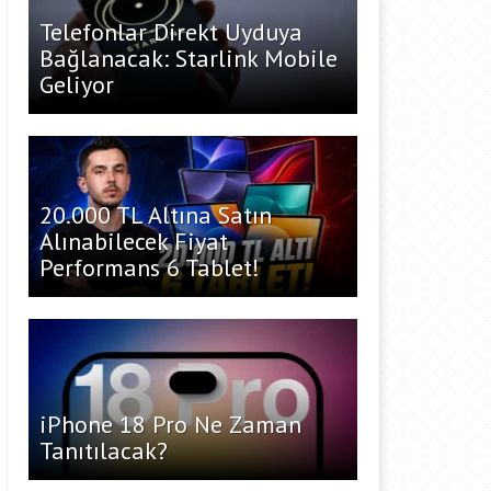
Telefonlar Direkt Uyduya
Bağlanacak: Starlink Mobile
Geliyor
20.000 TL Altına Satın
Alınabilecek Fiyat
Performans 6 Tablet!
iPhone 18 Pro Ne Zaman
Tanıtılacak?