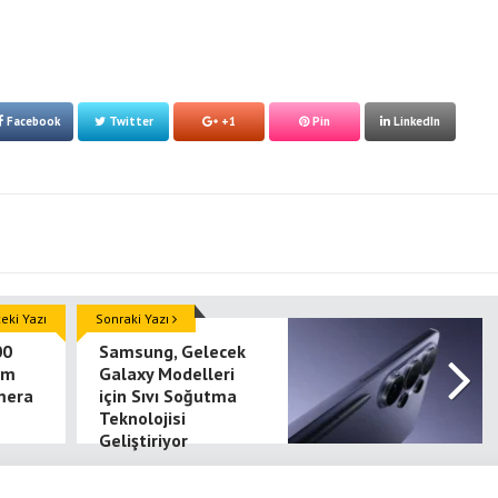
Facebook
Twitter
+1
Pin
LinkedIn
ki Yazı
Sonraki Yazı
00
Samsung, Gelecek
rim
Galaxy Modelleri
mera
için Sıvı Soğutma
Teknolojisi
Geliştiriyor