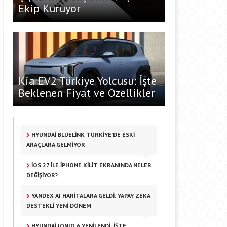
Ekip Kuruyor
Kia EV2 Türkiye Yolcusu: İşte
Beklenen Fiyat ve Özellikler
HYUNDAI BLUELINK TÜRKIYE’DE ESKI
ARAÇLARA GELMIYOR
IOS 27 ILE IPHONE KILIT EKRANINDA NELER
DEĞIŞIYOR?
YANDEX AI HARITALARA GELDI: YAPAY ZEKA
DESTEKLI YENI DÖNEM
HYUNDAI IONIQ 6 YENILENDI: İŞTE