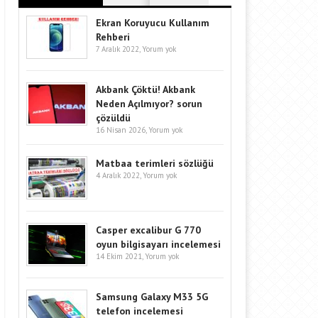
Ekran Koruyucu Kullanım
Rehberi
7 Aralık 2022,
Yorum yok
Akbank Çöktü! Akbank
Neden Açılmıyor? sorun
çözüldü
16 Nisan 2026,
Yorum yok
Matbaa terimleri sözlüğü
4 Aralık 2022,
Yorum yok
Casper excalibur G 770
oyun bilgisayarı incelemesi
14 Ekim 2021,
Yorum yok
Samsung Galaxy M33 5G
telefon incelemesi