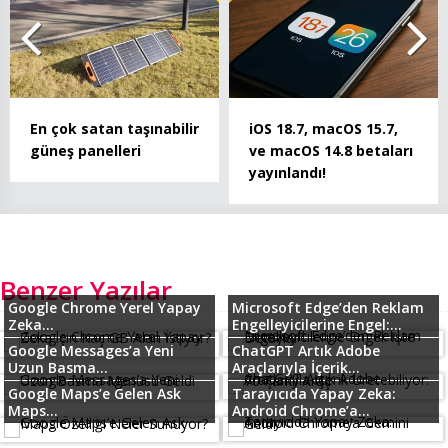
En çok satan taşınabilir
iOS 18.7, macOS 15.7,
güneş panelleri
ve macOS 14.8 betaları
yayınlandı!
Benzer Yazılar
Google Chrome Yerel Yapay
Microsoft Edge’den Reklam
Zeka...
Engelleyicilerine Engel:...
Google Messages’a Yeni
ChatGPT Artık Adobe
Uzun Basma...
Araçlarıyla İçerik...
Google Maps’e Gelen Ask
Tarayıcıda Yapay Zeka:
Maps...
Android Chrome’a...