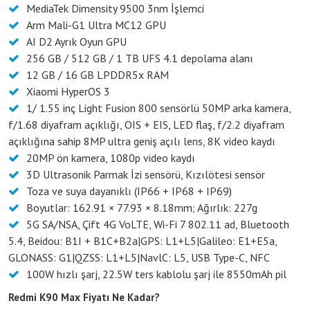
MediaTek Dimensity 9500 3nm İşlemci
Arm Mali-G1 Ultra MC12 GPU
AI D2 Ayrık Oyun GPU
256 GB / 512 GB / 1 TB UFS 4.1 depolama alanı
12 GB / 16 GB LPDDR5x RAM
Xiaomi HyperOS 3
1/ 1.55 inç Light Fusion 800 sensörlü 50MP arka kamera,
f/1.68 diyafram açıklığı, OIS + EIS, LED flaş, f/2.2 diyafram
açıklığına sahip 8MP ultra geniş açılı lens, 8K video kaydı
20MP ön kamera, 1080p video kaydı
3D Ultrasonik Parmak İzi sensörü, Kızılötesi sensör
Toza ve suya dayanıklı (IP66 + IP68 + IP69)
Boyutlar: 162.91 × 77.93 × 8.18mm; Ağırlık: 227g
5G SA/NSA, Çift 4G VoLTE, Wi-Fi 7 802.11 ad, Bluetooth
5.4, Beidou: B1I + B1C+B2a|GPS: L1+L5|Galileo: E1+E5a,
GLONASS: G1|QZSS: L1+L5|NavlC: L5, USB Type-C, NFC
100W hızlı şarj, 22.5W ters kablolu şarj ile 8550mAh pil
Redmi K90 Max Fiyatı Ne Kadar?