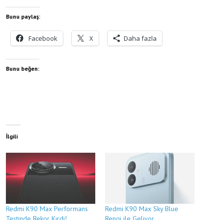
Bunu paylaş:
Facebook
X
Daha fazla
Bunu beğen:
İlgili
Redmi K90 Max Performans
Redmi K90 Max Sky Blue
Testinde Rekor Kırdı!
Rengi ile Geliyor