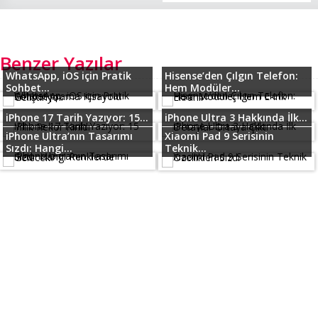
Benzer Yazılar
WhatsApp, iOS için Pratik
Hisense’den Çılgın Telefon:
Sohbet...
Hem Modüler...
iPhone 17 Tarih Yazıyor: 15...
iPhone Ultra 3 Hakkında İlk...
iPhone Ultra’nın Tasarımı
Xiaomi Pad 9 Serisinin
Sızdı: Hangi...
Teknik...