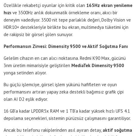
Özellikle rekabetçi oyunlar için kritik olan
165Hz ekran yenileme
hızı
ve 3500Hz anlık dokunmatik örnekleme oranı, akıcı bir
deneyim vadediyor. 3500 nit tepe parlaklık değeri, Dolby Vision ve
HDR10+ destekleriyle birlikte bu ekran, multimedya tüketimi için
de rakipsiz bir görsel şölen sunuyor.
Performansın Zirvesi: Dimensity 9500 ve Aktif Soğutma Fanı
Gelelim cihazın en can alıcı noktasına. Redmi K90 Max, gücünü
3nm üretim mimarisiyle geliştirilen
MediaTek Dimensity 9500
yonga setinden alıyor.
Bu güçlü işlemciye, görsel işlem yükünü hafifleten ve oyun
performansını artıran yapay zeka destekli bağımsız grafik çipi
olan AI D2 eşlik ediyor.
16 GB’a kadar LPDDR5x RAM ve 1 TB’a kadar yüksek hızlı UFS 4.1
depolama seçenekleri, sistemin pürüzsüz çalışmasını garantiliyor.
Ancak bu telefonu rakiplerinden asıl ayıran detay,
aktif soğutma