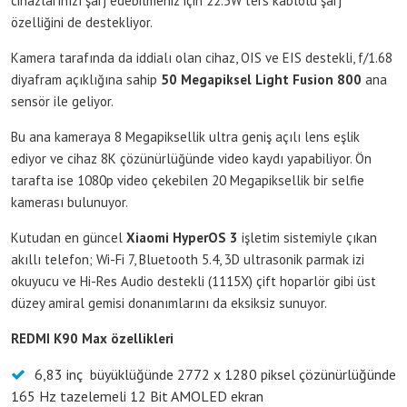
cihazlarınızı şarj edebilmeniz için 22.5W ters kablolu şarj
özelliğini de destekliyor.
Kamera tarafında da iddialı olan cihaz, OIS ve EIS destekli, f/1.68
diyafram açıklığına sahip
50 Megapiksel Light Fusion 800
ana
sensör ile geliyor.
Bu ana kameraya 8 Megapiksellik ultra geniş açılı lens eşlik
ediyor ve cihaz 8K çözünürlüğünde video kaydı yapabiliyor. Ön
tarafta ise 1080p video çekebilen 20 Megapiksellik bir selfie
kamerası bulunuyor.
Kutudan en güncel
Xiaomi HyperOS 3
işletim sistemiyle çıkan
akıllı telefon; Wi-Fi 7, Bluetooth 5.4, 3D ultrasonik parmak izi
okuyucu ve Hi-Res Audio destekli (1115X) çift hoparlör gibi üst
düzey amiral gemisi donanımlarını da eksiksiz sunuyor.
REDMI K90 Max özellikleri
6,83 inç büyüklüğünde 2772 x 1280 piksel çözünürlüğünde
165 Hz tazelemeli 12 Bit AMOLED ekran