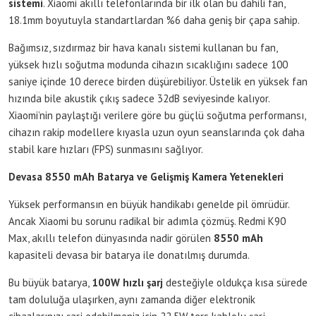
sistemi
. Xiaomi akıllı telefonlarında bir ilk olan bu dahili fan,
18.1mm boyutuyla standartlardan %6 daha geniş bir çapa sahip.
Bağımsız, sızdırmaz bir hava kanalı sistemi kullanan bu fan,
yüksek hızlı soğutma modunda cihazın sıcaklığını sadece 100
saniye içinde 10 derece birden düşürebiliyor. Üstelik en yüksek fan
hızında bile akustik çıkış sadece 32dB seviyesinde kalıyor.
Xiaomi’nin paylaştığı verilere göre bu güçlü soğutma performansı,
cihazın rakip modellere kıyasla uzun oyun seanslarında çok daha
stabil kare hızları (FPS) sunmasını sağlıyor.
Devasa 8550 mAh Batarya ve Gelişmiş Kamera Yetenekleri
Yüksek performansın en büyük handikabı genelde pil ömrüdür.
Ancak Xiaomi bu sorunu radikal bir adımla çözmüş. Redmi K90
Max, akıllı telefon dünyasında nadir görülen
8550 mAh
kapasiteli devasa bir batarya ile donatılmış durumda.
Bu büyük batarya,
100W hızlı şarj
desteğiyle oldukça kısa sürede
tam doluluğa ulaşırken, aynı zamanda diğer elektronik