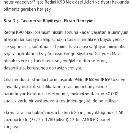
neler vadediyor? İşte Redmi K90 Max özellikleri ve fiyatı hakkında
bilmeniz gereken her şey.
Sıra Dışı Tasarım ve Büyüleyici Ekran Deneyimi
Redmi K90 Max, premium hissini sonuna kadar yaşatan alüminyum
alaşımlı bir kasaya sahip. Cihazın tasarımındaki en büyük yenilik
ise şüphesiz iç soğutma sistemine hava akışı sağlayan minimalist
ızgara açıklıkları. Uzay Gümüşü, Gölge Siyahı ve Gökyüzü Mavisi
olmak üzere üç farklı renk seçeneğiyle gelen telefon,
dayanıklılık konusunda da taviz vermiyor.
Cihaz endüstri standartlarını aşarak
IP66, IP68 ve IP69
toza ve
suya dayanıklılık sertifikalarının tamamını bünyesinde
barındırıyor. Ek olarak telefonun iç mekanizmalarının 50.000
saatlik zorlu bir yaşlandırma testinden geçtiği de belirtiliyor.
Ekran tarafına baktığımızda bizleri 6.83 inç büyüklüğünde, 1.5K
çözünürlüklü (2772 x 1280 piksel) 12-bit AMOLED panel
karşılıyor.