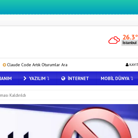
26.3
turumlar Arasında Mesajlaşabiliyor
Google Pixel 11 Pro XL Türki
KAYI
ANIM
YAZILIM
İNTERNET
MOBIL DÜNYA
ması Kaldırıldı