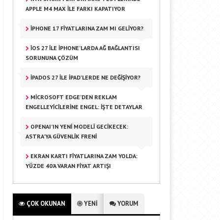
APPLE M4 MAX ILE FARKI KAPATIYOR
IPHONE 17 FIYATLARINA ZAM MI GELIYOR?
IOS 27 ILE IPHONE’LARDA AĞ BAĞLANTISI
SORUNUNA ÇÖZÜM
IPADOS 27 ILE IPAD’LERDE NE DEĞIŞIYOR?
MICROSOFT EDGE’DEN REKLAM
ENGELLEYICILERINE ENGEL: İŞTE DETAYLAR
OPENAI’IN YENI MODELI GECIKECEK:
ASTRA’YA GÜVENLIK FRENI
EKRAN KARTI FIYATLARINA ZAM YOLDA:
YÜZDE 40’A VARAN FIYAT ARTIŞI
ÇOK OKUNAN
YENİ
YORUM