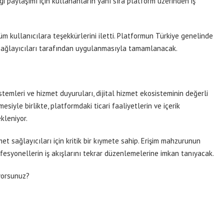
gi paylaşımı için kullananların yanı sıra platform üzerinden iş
m kullanıcılara teşekkürlerini iletti. Platformun Türkiye genelinde
sağlayıcıları tarafından uygulanmasıyla tamamlanacak.
stemleri ve hizmet duyuruları, dijital hizmet ekosisteminin değerli
mesiyle birlikte, platformdaki ticari faaliyetlerin ve içerik
kleniyor.
izmet sağlayıcıları için kritik bir kıymete sahip. Erişim mahzurunun
esyonellerin iş akışlarını tekrar düzenlemelerine imkan tanıyacak.
yorsunuz?