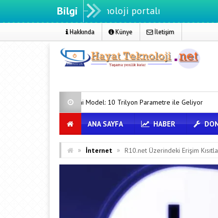
Bilgi
Hakkında
Künye
İletişim
 Yeni Model: 10 Trilyon Parametre ile Geliyor
Claude Code Artık O
ANA SAYFA
HABER
DON
»
»
İnternet
R10.net Üzerindeki Erişim Kısıtla