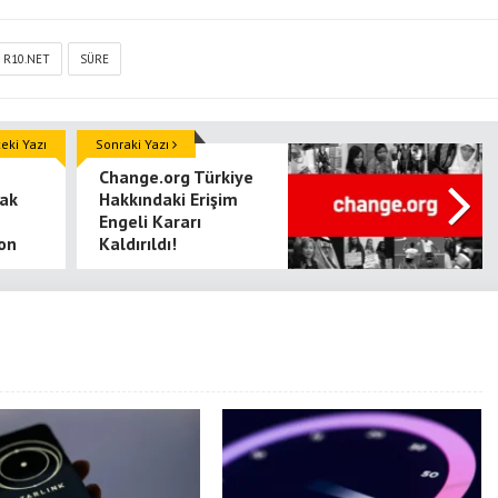
R10.NET
SÜRE
ki Yazı
Sonraki Yazı
Change.org Türkiye
çak
Hakkındaki Erişim
Engeli Kararı
on
Kaldırıldı!