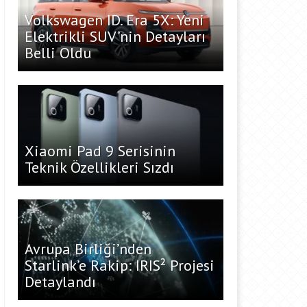
Volkswagen ID. Era 5X: Yeni
Elektrikli SUV’nin Detayları
Belli Oldu
Xiaomi Pad 9 Serisinin
Teknik Özellikleri Sızdı
Avrupa Birliği’nden
Starlink’e Rakip: IRIS² Projesi
Detaylandı