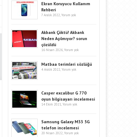
Ekran Koruyucu Kullanım
Rehberi
7 Aralık 2022,
Yorum yok
Akbank Çöktü! Akbank
Neden Açılmıyor? sorun
çözüldü
16 Nisan 2026,
Yorum yok
Matbaa terimleri sözlüğü
4 Aralık 2022,
Yorum yok
Casper excalibur G 770
oyun bilgisayarı incelemesi
14 Ekim 2021,
Yorum yok
Samsung Galaxy M33 5G
telefon incelemesi
20 Nisan 2022,
Yorum yok