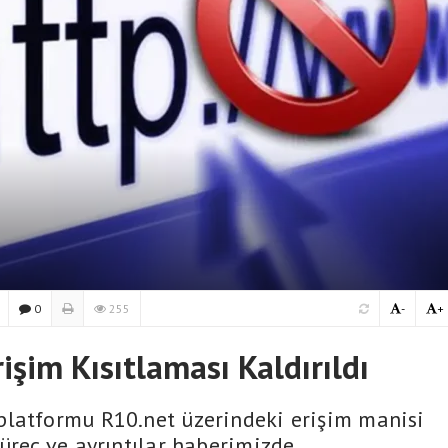
0
255
-
+
işim Kısıtlaması Kaldırıldı
platformu R10.net üzerindeki erişim manisi
üreç ve ayrıntılar haberimizde.