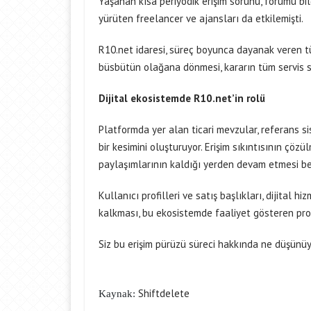
Yaşanan kısa periyodik erişim sorunu, forumu bil
yürüten freelancer ve ajansları da etkilemişti.
R10.net idaresi, süreç boyunca dayanak veren tü
büsbütün olağana dönmesi, kararın tüm servis 
Dijital ekosistemde R10.net’in rolü
Platformda yer alan ticari mevzular, referans si
bir kesimini oluşturuyor. Erişim sıkıntısının çözül
paylaşımlarının kaldığı yerden devam etmesi be
Kullanıcı profilleri ve satış başlıkları, dijital h
kalkması, bu ekosistemde faaliyet gösteren prof
Siz bu erişim pürüzü süreci hakkında ne düşünü
Shiftdelete
Kaynak: