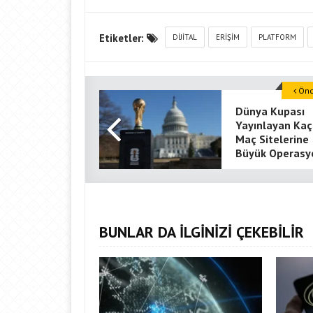
Etiketler:
DIJITAL
ERIŞIM
PLATFORM
Önce
Dünya Kupası
Yayınlayan Ka
Maç Sitelerine
Büyük Operasy
BUNLAR DA İLGİNİZİ ÇEKEBİLİR