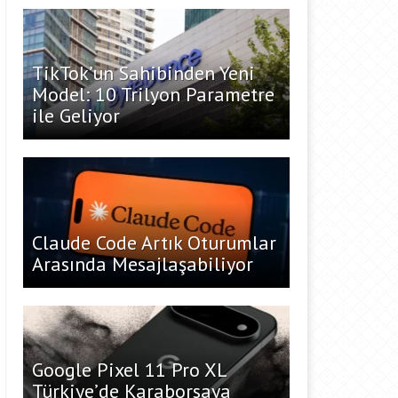
TikTok’un Sahibinden Yeni
Model: 10 Trilyon Parametre
ile Geliyor
Claude Code Artık Oturumlar
Arasında Mesajlaşabiliyor
Google Pixel 11 Pro XL
Türkiye’de Karaborsaya