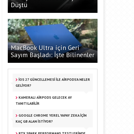
Düştü
MacBook Ultra için Geri
Sayım Başladı: İşte Bilinenler
IOS 27 GÜNCELLEMESI ILE AIRPODS’A NELER
GELIYOR?
KAMERALI AIRPODS GELECEK AY
TANITILABILIR
GOOGLE CHROME YEREL YAPAY ZEKA IÇIN
KAÇ GB ALAN İSTIYOR?
RTX SPARK PERFORMANS TESTLERINDE