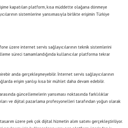
işime kapatılan platform, kısa müddette olağana dönmeye
yıcılarının sistemlerine yansımasıyla birlikte erişimin Türkiye
one üzere internet servis sağlayıcılarının teknik sistemlerini
celleme süreci tamamlandığında kullanıcılar platforma tekrar
birebir anda gerçekleşmeyebilir. İnternet servis sağlayıcılarının
ağlarda erişim yanlışı kısa bir mühlet daha devam edebilir.
 arasında güncellemelerin yansıması noktasında farklılıklar
manları ve dijital pazarlama profesyonelleri tarafından yoğun olarak
tasarım üzere pek çok dijital hizmetin alım satımı gerçekleştiriliyor.