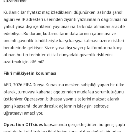
kazandırıyor.
Kullanıcılar fiyatsız maç izlediklerini düşünürken, aslında şahsî
ağları ve IP adresleri üzerinden ziyanlı yazılımların dağıtılmasına
yahut yasa dışı içeriklerin yayılmasına farkında olmadan aracılık
edebiliyor. Bu durum, kullanıcıların datalarının çalınması ve
önemli güvenlik tehditleriyle karşı karşıya kalması üzere riskleri
beraberinde getiriyor. Sizce yasa dışı yayın platformlarına karşı
alınan bu tıp tedbirler, dijital dünyadaki güvenlik risklerini
azaltmak için kâfi mi?
Fikri mülkiyetin korunması
ABD, 2026 FIFA Dünya Kupası’na mesken sahipliği yapan bir ülke
olarak, turnuvayı kabahat ögelerinden müdafaa sorumluluğunu
üstleniyor. Operasyon, bilhassa yayın sitelerini maksat alarak
geniş kapsamlı dolandırıcılık ağlarının işleyişini sekteye
uğratmayı amaçlıyor.
Operation Offsides
kapsamında gerçekleştirilen bu geniş çaplı
müdahale, telif hakları ihlallerine karşı atılan değerli bir adım