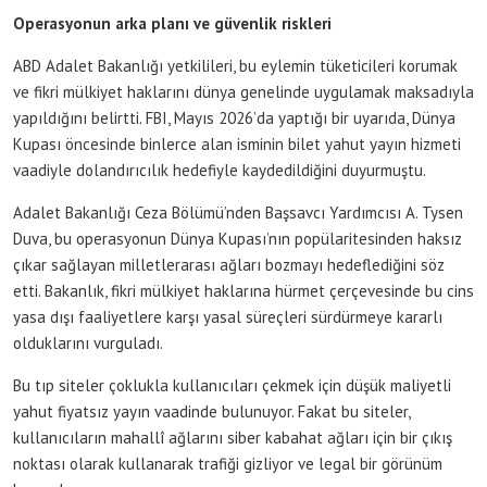
Operasyonun arka planı ve güvenlik riskleri
ABD Adalet Bakanlığı yetkilileri, bu eylemin tüketicileri korumak
ve fikri mülkiyet haklarını dünya genelinde uygulamak maksadıyla
yapıldığını belirtti. FBI, Mayıs 2026’da yaptığı bir uyarıda, Dünya
Kupası öncesinde binlerce alan isminin bilet yahut yayın hizmeti
vaadiyle dolandırıcılık hedefiyle kaydedildiğini duyurmuştu.
Adalet Bakanlığı Ceza Bölümü’nden Başsavcı Yardımcısı A. Tysen
Duva, bu operasyonun Dünya Kupası’nın popülaritesinden haksız
çıkar sağlayan milletlerarası ağları bozmayı hedeflediğini söz
etti. Bakanlık, fikri mülkiyet haklarına hürmet çerçevesinde bu cins
yasa dışı faaliyetlere karşı yasal süreçleri sürdürmeye kararlı
olduklarını vurguladı.
Bu tıp siteler çoklukla kullanıcıları çekmek için düşük maliyetli
yahut fiyatsız yayın vaadinde bulunuyor. Fakat bu siteler,
kullanıcıların mahallî ağlarını siber kabahat ağları için bir çıkış
noktası olarak kullanarak trafiği gizliyor ve legal bir görünüm