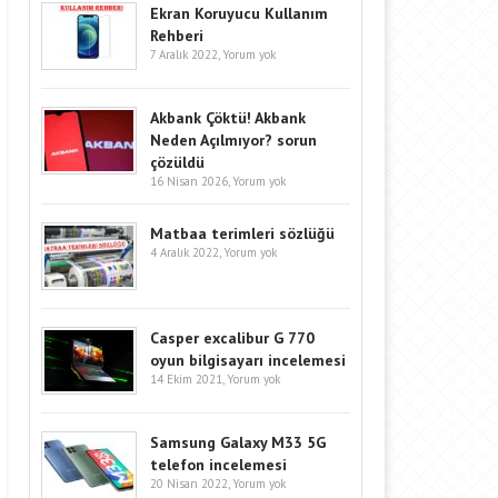
Ekran Koruyucu Kullanım
Rehberi
7 Aralık 2022,
Yorum yok
Akbank Çöktü! Akbank
Neden Açılmıyor? sorun
çözüldü
16 Nisan 2026,
Yorum yok
Matbaa terimleri sözlüğü
4 Aralık 2022,
Yorum yok
Casper excalibur G 770
oyun bilgisayarı incelemesi
14 Ekim 2021,
Yorum yok
Samsung Galaxy M33 5G
telefon incelemesi
20 Nisan 2022,
Yorum yok