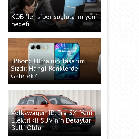
KOBİ’ler siber suçluların yeni
hedefi
iPhone Ultra’nın Tasarımı
Sızdı: Hangi Renklerde
Gelecek?
Volkswagen ID. Era 5X: Yeni
Elektrikli SUV’nin Detayları
Belli Oldu