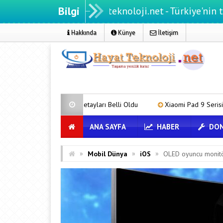
Bilgi
Hayatteknoloji.net - Türkiye'nin teknoloji p
Hakkında
Künye
İletişim
’nin Detayları Belli Oldu
Xiaomi Pad 9 Serisinin Teknik Özellikleri S
ANA SAYFA
HABER
DON
»
»
»
Mobil Dünya
iOS
OLED oyuncu monitör