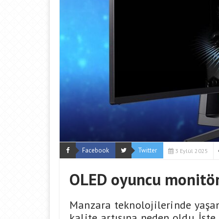
Facebook
Twitter
3 Eylül 2025
OLED oyuncu monitör 
Manzara teknolojilerinde yaşa
kalite artışına neden oldu. İş