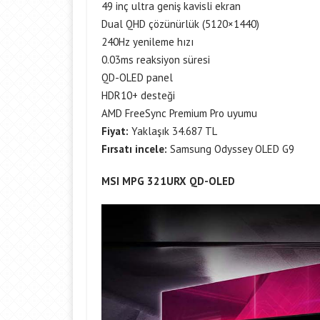
49 inç ultra geniş kavisli ekran
Dual QHD çözünürlük (5120×1440)
240Hz yenileme hızı
0.03ms reaksiyon süresi
QD-OLED panel
HDR10+ desteği
AMD FreeSync Premium Pro uyumu
Fiyat:
Yaklaşık 34.687 TL
Fırsatı incele:
Samsung Odyssey OLED G9
MSI MPG 321URX QD-OLED