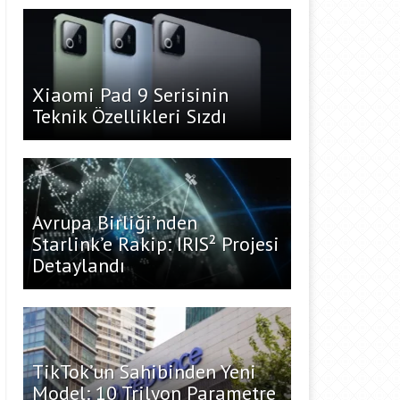
Xiaomi Pad 9 Serisinin
Teknik Özellikleri Sızdı
Avrupa Birliği’nden
Starlink’e Rakip: IRIS² Projesi
Detaylandı
TikTok’un Sahibinden Yeni
Model: 10 Trilyon Parametre