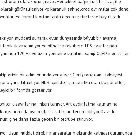
st oranı olarak öne çıkıyor. Her piksel bağımsız olarak açılıp
 olarak görüntüleniyor ve karanlık sahnelerde ayrıntılar çok daha
ı oyunları ve karanlık ortamlarda geçen üretimlerde büyük fark
eaksiyon müddeti sunarak oyun dünyasında büyük bir avantaj
bulanıklık yaşanmıyor ve bilhassa rekabetçi FPS oyunlarında
 yanında 120 Hz ve üzeri yenileme suratına sahip OLED monitörler,
plerinin bir adım önünde yer alıyor. Geniş renk gamı takviyesi
na yansıtılabiliyor. HDR içerikler için de ülkü olan bu paneller,
eyici bir formda gösteriyor.
onitör dizaynlarına imkan tanıyor. Art aydınlatma katmanına
 açısından da oyuncular tarafından tercih ediliyor. Kavisli
un içine daha fazla çeken bir tecrübe sunuyor.
aşıyor. Uzun müddet birebir manzaraların ekranda kalması durumunda