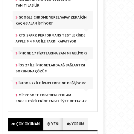
TANITILABILIR
GOOGLE CHROME YEREL YAPAY ZEKA IÇIN
KAÇ GB ALAN İSTIYOR?
RTX SPARK PERFORMANS TESTLERINDE
APPLE M4 MAX ILE FARKI KAPATIYOR
IPHONE 17 FIYATLARINA ZAM MI GELIYOR?
IOS 27 ILE IPHONE’LARDA AĞ BAĞLANTISI
SORUNUNA ÇÖZÜM
IPADOS 27 ILE IPAD’LERDE NE DEĞIŞIYOR?
MICROSOFT EDGE’DEN REKLAM
ENGELLEYICILERINE ENGEL: İŞTE DETAYLAR
ÇOK OKUNAN
YENİ
YORUM