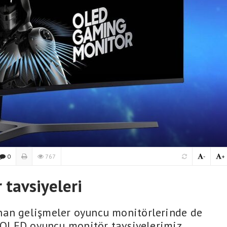
0
767
-
+
tavsiyeleri
nan gelişmeler oyuncu monitörlerinde de
te OLED oyuncu monitör tavsiyelerimiz…