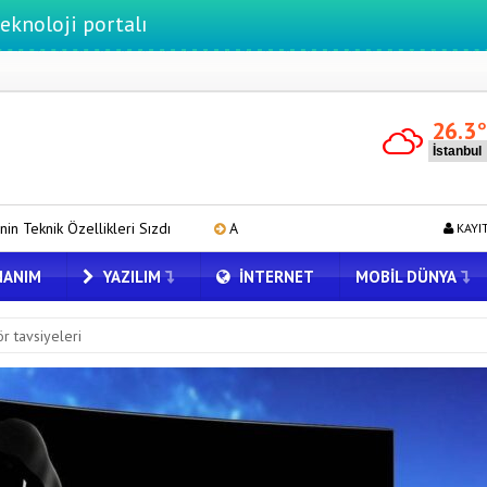
ortalı
26.3
ızdı
Avrupa Birliği’nden Starlink’e Rakip: IRIS² Projesi Detaylandı
KAYI
ANIM
YAZILIM
İNTERNET
MOBIL DÜNYA
 tavsiyeleri