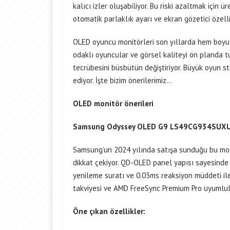
kalıcı izler oluşabiliyor. Bu riski azaltmak için ü
otomatik parlaklık ayarı ve ekran gözetici özelli
OLED oyuncu monitörleri son yıllarda hem boyut 
odaklı oyuncular ve görsel kaliteyi ön planda t
tecrübesini büsbütün değiştiriyor. Büyük oyun s
ediyor. İşte bizim önerilerimiz…
OLED monitör önerileri
Samsung Odyssey OLED G9 LS49CG934SUX
Samsung’un 2024 yılında satışa sunduğu bu model
dikkat çekiyor. QD-OLED panel yapısı sayesinde
yenileme suratı ve 0.03ms reaksiyon müddeti ile
takviyesi ve AMD FreeSync Premium Pro uyumluluğ
Öne çıkan özellikler: