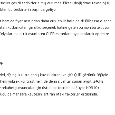
reticiler çeşitli tedbirler almış durumda. Piksel değiştirme teknolojisi,
kleri bu tedbirlerin başında geliyor.
hem de fiyat açısından daha erişilebilir hale geldi. Bilhassa e-spor
utan kullanıcılar için ülkü seçenek haline gelen bu monitörler, oyun
tüdyoları da artık oyunlarını OLED ekranlara uygun olarak optimize
UF
, 49 inçlik ultra geniş kavisli ekranı ve çift QHD çözünürlüğüyle
 hem yüksek kontrast hem de derin siyahlar sunan aygıt, 240Hz
 rekabetçi oyuncular için üstün bir tecrübe sağlıyor. HDR10+
u da manzara kalitesini artıran öteki faktörler ortasında.​