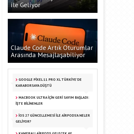
ile Geliyor
Claude Code Artık Oturumlar
Arasında Mesajlaşabiliyor
GOOGLE PIXEL 11 PRO XL TÜRKIYE’DE
KARABORSAYA DÜŞTÜ
MACBOOK ULTRA IÇIN GERI SAYIM BAŞLADI:
İŞTE BILINENLER
IOS 27 GÜNCELLEMESI ILE AIRPODS’A NELER
GELIYOR?
KAMERALI AIRPODS GELECEK AY