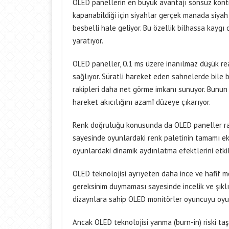
OLED panellerin en büyük avantajı sonsuz kontra
kapanabildiği için siyahlar gerçek manada siyah
besbelli hale geliyor. Bu özellik bilhassa kayg
yaratıyor.
OLED paneller, 0.1 ms üzere inanılmaz düşük r
sağlıyor. Süratli hareket eden sahnelerde bile 
rakipleri daha net görme imkanı sunuyor. Bunun
hareket akıcılığını azamî düzeye çıkarıyor.
Renk doğruluğu konusunda da OLED paneller raki
sayesinde oyunlardaki renk paletinin tamamı ekra
oyunlardaki dinamik aydınlatma efektlerini etkil
OLED teknolojisi ayrıyeten daha ince ve hafif m
gereksinim duymaması sayesinde incelik ve şıklık
dizaynlara sahip OLED monitörler oyuncuyu oyun
Ancak OLED teknolojisi yanma (burn-in) riski t