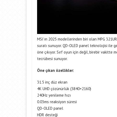
MSI’ın 2025 modellerinden biri olan MPG 321UR
suratı sunuyor. QD-OLED panel teknolojisi ile g
öne çıkıyor. Sırf oyun için değil, birebir vakitte 
tecrübesi sunuyor.​
Öne çıkan özellikler:
31.5 inç düz ekran
4K UHD çözünürlük (3840×2160)
240Hz yenileme hızı
0.03ms reaksiyon süresi
QD-OLED panel
HDR desteği