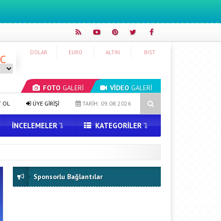
DOLAR
EURO
ALTIN
BIST
°C
FOTO
GALERİ
VİDEO
GALERİ
TikTok’un Sahibinden Yeni Model: 10 Trilyon Parametre ile Geliyor
T OL
ÜYE GİRİŞİ
TARİH: 09.08.2026
İNCELEMELER
KATEGORILER
Sponsorlu Bağlantılar