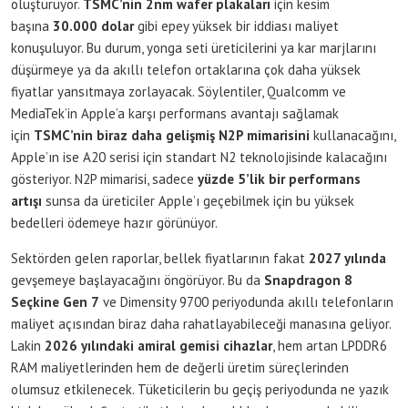
oluşturuyor.
TSMC’nin 2nm wafer plakaları
için kesim
başına
30.000 dolar
gibi epey yüksek bir iddiası maliyet
konuşuluyor. Bu durum, yonga seti üreticilerini ya kar marjlarını
düşürmeye ya da akıllı telefon ortaklarına çok daha yüksek
fiyatlar yansıtmaya zorlayacak. Söylentiler, Qualcomm ve
MediaTek’in Apple’a karşı performans avantajı sağlamak
için
TSMC’nin biraz daha gelişmiş N2P mimarisini
kullanacağını,
Apple’ın ise A20 serisi için standart N2 teknolojisinde kalacağını
gösteriyor. N2P mimarisi, sadece
yüzde 5’lik bir performans
artışı
sunsa da üreticiler Apple’ı geçebilmek için bu yüksek
bedelleri ödemeye hazır görünüyor.
Sektörden gelen raporlar, bellek fiyatlarının fakat
2027 yılında
gevşemeye başlayacağını öngörüyor. Bu da
Snapdragon 8
Seçkine Gen 7
ve Dimensity 9700 periyodunda akıllı telefonların
maliyet açısından biraz daha rahatlayabileceği manasına geliyor.
Lakin
2026 yılındaki amiral gemisi cihazlar
, hem artan LPDDR6
RAM maliyetlerinden hem de değerli üretim süreçlerinden
olumsuz etkilenecek. Tüketicilerin bu geçiş periyodunda ne yazık