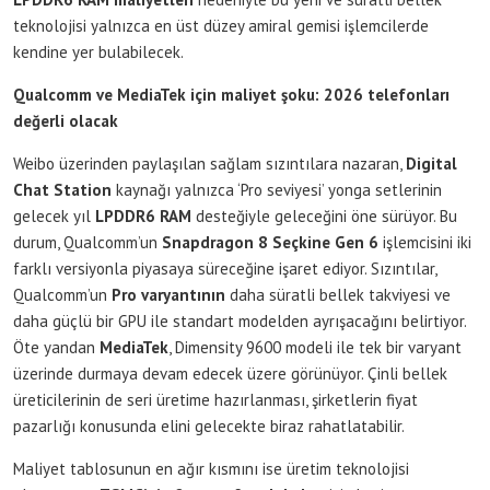
teknolojisi yalnızca en üst düzey amiral gemisi işlemcilerde
kendine yer bulabilecek.
Qualcomm ve MediaTek için maliyet şoku: 2026 telefonları
değerli olacak
Weibo üzerinden paylaşılan sağlam sızıntılara nazaran,
Digital
Chat Station
kaynağı yalnızca ‘Pro seviyesi’ yonga setlerinin
gelecek yıl
LPDDR6 RAM
desteğiyle geleceğini öne sürüyor. Bu
durum, Qualcomm’un
Snapdragon 8 Seçkine Gen 6
işlemcisini iki
farklı versiyonla piyasaya süreceğine işaret ediyor. Sızıntılar,
Qualcomm’un
Pro varyantının
daha süratli bellek takviyesi ve
daha güçlü bir GPU ile standart modelden ayrışacağını belirtiyor.
Öte yandan
MediaTek
, Dimensity 9600 modeli ile tek bir varyant
üzerinde durmaya devam edecek üzere görünüyor. Çinli bellek
üreticilerinin de seri üretime hazırlanması, şirketlerin fiyat
pazarlığı konusunda elini gelecekte biraz rahatlatabilir.
Maliyet tablosunun en ağır kısmını ise üretim teknolojisi