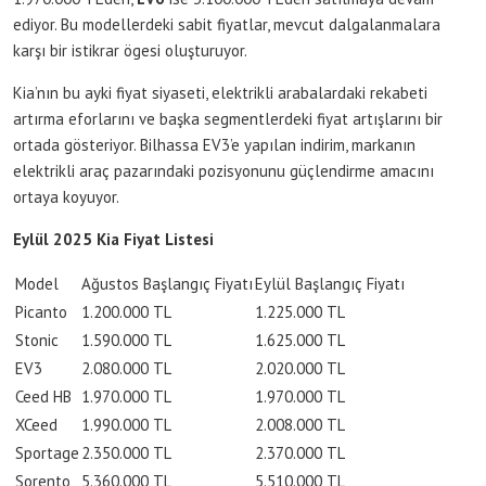
ediyor. Bu modellerdeki sabit fiyatlar, mevcut dalgalanmalara
karşı bir istikrar ögesi oluşturuyor.
Kia’nın bu ayki fiyat siyaseti, elektrikli arabalardaki rekabeti
artırma eforlarını ve başka segmentlerdeki fiyat artışlarını bir
ortada gösteriyor. Bilhassa EV3’e yapılan indirim, markanın
elektrikli araç pazarındaki pozisyonunu güçlendirme amacını
ortaya koyuyor.
Eylül 2025 Kia Fiyat Listesi
Model
Ağustos Başlangıç Fiyatı
Eylül Başlangıç Fiyatı
Picanto
1.200.000 TL
1.225.000 TL
Stonic
1.590.000 TL
1.625.000 TL
EV3
2.080.000 TL
2.020.000 TL
Ceed HB
1.970.000 TL
1.970.000 TL
XCeed
1.990.000 TL
2.008.000 TL
Sportage
2.350.000 TL
2.370.000 TL
Sorento
5.360.000 TL
5.510.000 TL