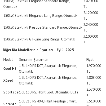
150kW, Elektrikli Elegance Standard Range,
2.020.000
Otomatik
TL
2.120.000
150kW, Elektrikli Elegance Long Range, Otomatik
TL
2.240.000
150kW, Elektrikli Prestige Standard Range, Otomatik
TL
3.100.000
150kW, Elektrikli GT-Line Long Range, Otomatik
TL
Diğer Kia Modellerinin Fiyatları – Eylül 2025
Model
Donanım-Şanzıman
Fiyat
1.5L 140 PS DCT, Akaryakıtlı Elegance,
1.970.000
Ceed HB
Otomatik
TL
1.5L 140 PS DCT, Akaryakıtlı Elegance,
2.008.000
XCeed
Otomatik
TL
2.370.000
Sportage
1.6L 160 PS, Hibrit Cool, Otomatik (DCT)
TL
1.6L 215 PS 4X4, Hibrit Prestige Smart,
5.510.000
Sorento