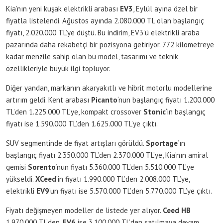
Kia’nın yeni kuşak elektrikli arabası
EV3
, Eylül ayına özel bir
fiyatla listelendi. Ağustos ayında 2.080.000 TL olan başlangıç
fiyatı, 2.020.000 TL’ye düştü. Bu indirim, EV3’ü elektrikli araba
pazarında daha rekabetçi bir pozisyona getiriyor. 772 kilometreye
kadar menzile sahip olan bu model, tasarımı ve teknik
özellikleriyle büyük ilgi topluyor.
Diğer yandan, markanın akaryakıtlı ve hibrit motorlu modellerine
artırım geldi. Kent arabası
Picanto
‘nun başlangıç fiyatı 1.200.000
TL’den 1.225.000 TL’ye, kompakt crossover
Stonic
‘in başlangıç
fiyatı ise 1.590.000 TL’den 1.625.000 TL’ye çıktı.
SUV segmentinde de fiyat artışları görüldü.
Sportage
‘ın
başlangıç fiyatı 2.350.000 TL’den 2.370.000 TL’ye, Kia’nın amiral
gemisi
Sorento
‘nun fiyatı 5.360.000 TL’den 5.510.000 TL’ye
yükseldi.
XCeed
‘in fiyatı 1.990.000 TL’den 2.008.000 TL’ye,
elektrikli
EV9
‘un fiyatı ise 5.570.000 TL’den 5.770.000 TL’ye çıktı.
Fiyatı değişmeyen modeller de listede yer alıyor.
Ceed HB
1.970.000 TL’den,
EV6
ise 3.100.000 TL’den satılmaya devam