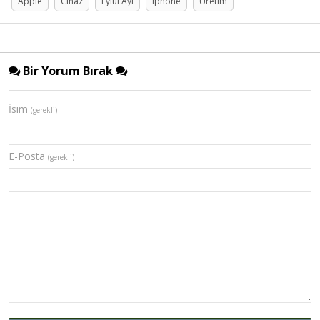
Apple
Cihaz
Eylül Ayı
iphone
Üretim
Bir Yorum Bırak
İsim
(gerekli)
E-Posta
(gerekli)