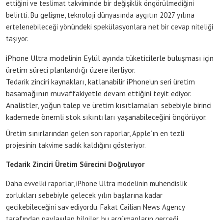
ettiğini ve teslimat takviminde bir değişiklik öngörülmediğini
belirtti. Bu gelişme, teknoloji dünyasında aygıtın 2027 yılına
ertelenebileceği yönündeki spekülasyonlara net bir cevap niteliği
taşıyor.
iPhone Ultra modelinin Eylül ayında tüketicilerle buluşması için
üretim süreci planlandığı üzere ilerliyor.
Tedarik zinciri kaynakları, katlanabilir iPhone’un seri üretim
basamağının muvaffakiyetle devam ettiğini teyit ediyor.
Analistler, yoğun talep ve üretim kısıtlamaları sebebiyle birinci
kademede önemli stok sıkıntıları yaşanabileceğini öngörüyor.
Üretim sınırlarından gelen son raporlar, Apple’ın en tezli
projesinin takvime sadık kaldığını gösteriyor.
Tedarik Zinciri Üretim Sürecini Doğruluyor
Daha evvelki raporlar, iPhone Ultra modelinin mühendislik
zorlukları sebebiyle gelecek yılın başlarına kadar
gecikebileceğini sav ediyordu. Fakat Cailian News Agency
tarafından paylaşılan bilgiler, bu argümanların gerçeği