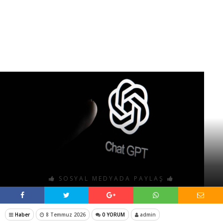
SOSYAL MEDYADA PAYLAŞ
Haber
8 Temmuz 2026
0 YORUM
admin