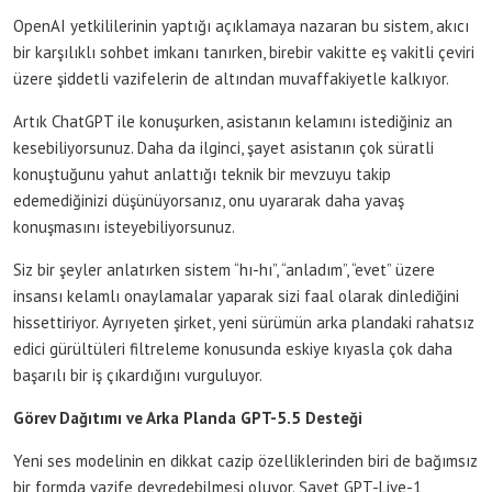
OpenAI yetkililerinin yaptığı açıklamaya nazaran bu sistem, akıcı
bir karşılıklı sohbet imkanı tanırken, birebir vakitte eş vakitli çeviri
üzere şiddetli vazifelerin de altından muvaffakiyetle kalkıyor.
Artık ChatGPT ile konuşurken, asistanın kelamını istediğiniz an
kesebiliyorsunuz. Daha da ilginci, şayet asistanın çok süratli
konuştuğunu yahut anlattığı teknik bir mevzuyu takip
edemediğinizi düşünüyorsanız, onu uyararak daha yavaş
konuşmasını isteyebiliyorsunuz.
Siz bir şeyler anlatırken sistem “hı-hı”, “anladım”, “evet” üzere
insansı kelamlı onaylamalar yaparak sizi faal olarak dinlediğini
hissettiriyor. Ayrıyeten şirket, yeni sürümün arka plandaki rahatsız
edici gürültüleri filtreleme konusunda eskiye kıyasla çok daha
başarılı bir iş çıkardığını vurguluyor.
Görev Dağıtımı ve Arka Planda GPT-5.5 Desteği
Yeni ses modelinin en dikkat cazip özelliklerinden biri de bağımsız
bir formda vazife devredebilmesi oluyor. Şayet GPT-Live-1,