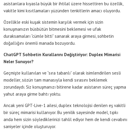
asistanlara kıyasla büyük bir ihtilal üzere hissettiren bu özellik,
vakitle kimi kısıtlamaları yüzünden tenkitlerin amacı oluyordu.
Özellikle eski kuşak sistemin karşılık vermek için sizin
konuşmanızın büsbütün bitmesini beklemesi ve ufak
duraksamaları “cümle bitti” sanarak araya girmesi, sohbetin
doğallığını önemli manada bozuyordu.
ChatGPT Sohbetin Kurallarını Değiştiriyor: Duplex Mimarisi
Neler Sunuyor?
Geçmişte kullanılan ve “sıra tabanlı” olarak isimlendirilen sesli
modeller, sözün tam manasıyla kendi sırasını beklemek
zorundaydı. Siz konuşmanızı bitirene kadar asistanın süreç yapma
yahut araya girme bahtı yoktu.
Ancak yeni GPT-Live-1 ailesi, duplex teknolojisi denilen eş vakitli
bir süreç mimarisi kullanıyor. Bu yenilik sayesinde model, tıpkı
anda hem sizin söylediklerinizi tahlil ediyor hem de kendi cevabını
saniyeler içinde oluşturuyor.