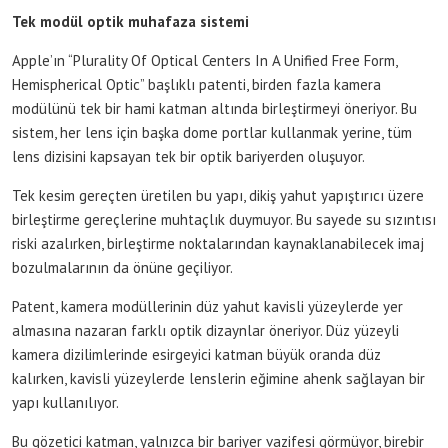
Tek modül optik muhafaza sistemi
Apple’ın “Plurality Of Optical Centers In A Unified Free Form,
Hemispherical Optic” başlıklı patenti, birden fazla kamera
modülünü tek bir hami katman altında birleştirmeyi öneriyor. Bu
sistem, her lens için başka dome portlar kullanmak yerine, tüm
lens dizisini kapsayan tek bir optik bariyerden oluşuyor.
Tek kesim gereçten üretilen bu yapı, dikiş yahut yapıştırıcı üzere
birleştirme gereçlerine muhtaçlık duymuyor. Bu sayede su sızıntısı
riski azalırken, birleştirme noktalarından kaynaklanabilecek imaj
bozulmalarının da önüne geçiliyor.
Patent, kamera modüllerinin düz yahut kavisli yüzeylerde yer
almasına nazaran farklı optik dizaynlar öneriyor. Düz yüzeyli
kamera dizilimlerinde esirgeyici katman büyük oranda düz
kalırken, kavisli yüzeylerde lenslerin eğimine ahenk sağlayan bir
yapı kullanılıyor.
Bu gözetici katman, yalnızca bir bariyer vazifesi görmüyor, birebir