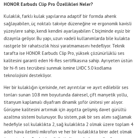
HONOR Earbuds Clip Pro Özellikleri Neler?
Kulaklık, farklı kulak yapılarına adaptif bir formda ahenk
sağlayabilen, üç noktalı takviye düzeneğine ve ergonomik kavisli
yüzeylere sahip, kendi kendini ayarlayabilen C biçiminde eşsiz bir
dizaynla geliyor. Bu yapı, uzun vadeli kullanımlarda bile kulakta
rastgele bir rahatsızlık hissi yaratmamasını hedefliyor. Teknik
tarafta ise HONOR Earbuds Clip Pro, yüksek çözünürlüklü ses
kalitesini garanti eden Hi-Res sertifikasına sahip. Ayrıyeten üstün
bir hi-fi ses tecrübesi sunmak ismine LHDC 5.0 kodlama
teknolojisini destekliyor.
Her bir kulaklığın içerisinde, net ayrıntılar ve ayırt edilebilir ses
tonları sunan 10.8 mm boyutunda dairesel, çift manyetik yollu,
titanyum kaplamalı diyafram dinamik şoför ünitesi yer alıyor.
Görüşme kalitesini artırmak için aygıtta gelişmiş davet gürültü
azaltma sistemi bulunuyor. Bu sistem, pak bir ses alımı sağlamak
hedefiyle sol kulaklıkta 2, sağ kulaklıkta 2 olmak üzere toplam 4
adet hava iletimli mikrofon ve her bir kulaklıkta birer adet olmak