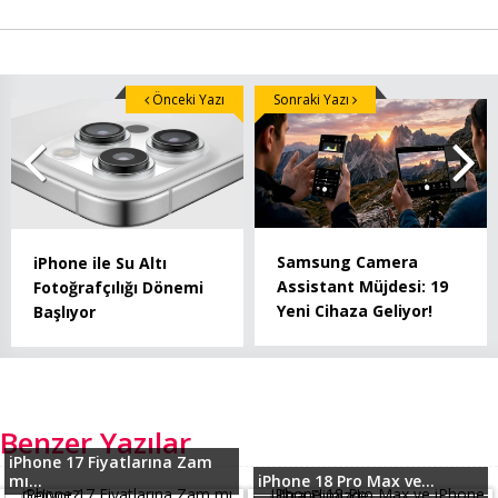
Önceki Yazı
Sonraki Yazı
Samsung Camera
iPhone ile Su Altı
Assistant Müjdesi: 19
Fotoğrafçılığı Dönemi
Yeni Cihaza Geliyor!
Başlıyor
Benzer Yazılar
iPhone 17 Fiyatlarına Zam
mı...
iPhone 18 Pro Max ve...