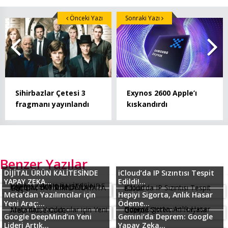
Önceki Yazı
Sonraki Yazı
Sihirbazlar Çetesi 3
Exynos 2600 Apple’ı
fragmanı yayınlandı
kıskandırdı
Benzer Yazılar
DİJİTAL ÜRÜN KALİTESİNDE
iCloud’da IP Sızıntısı Tespit
YAPAY ZEKA...
Edildi!...
Meta’dan Yazılımcılar için
Hepiyi Sigorta, Anlık Hasar
Yeni Araç:...
Ödeme...
Google DeepMind’ın Yeni
Gemini’da Deprem: Google
Lideri Artık...
Yapay Zeka...