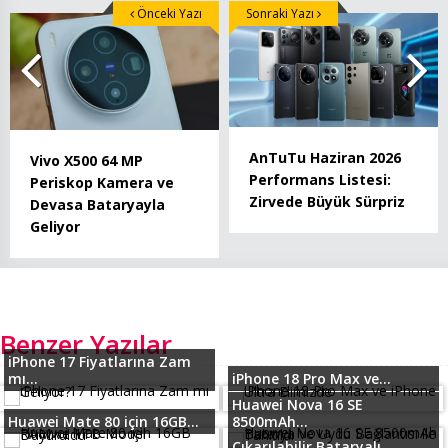
Önceki Yazı
Sonraki Yazı
AnTuTu Haziran 2026
Vivo X500 64 MP
Performans Listesi:
Periskop Kamera ve
Zirvede Büyük Sürpriz
Devasa Bataryayla
Geliyor
Benzer Yazılar
iPhone 17 Fiyatlarına Zam
mı...
iPhone 18 Pro Max ve...
Huawei Nova 16 SE
Huawei Mate 80 için 16GB...
8500mAh...
Çıkarılabilir Bataryalı