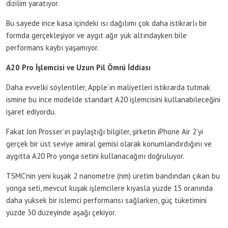
dizilim yaratıyor.
Bu sayede ince kasa içindeki ısı dağılımı çok daha istikrarlı bir
formda gerçekleşiyor ve aygıt ağır yük altındayken bile
performans kaybı yaşamıyor.
A20 Pro İşlemcisi ve Uzun Pil Ömrü İddiası
Daha evvelki söylentiler, Apple’ın maliyetleri istikrarda tutmak
ismine bu ince modelde standart A20 işlemcisini kullanabileceğini
işaret ediyordu.
Fakat Jon Prosser’ın paylaştığı bilgiler, şirketin iPhone Air 2’yi
gerçek bir üst seviye amiral gemisi olarak konumlandırdığını ve
aygıtta A20 Pro yonga setini kullanacağını doğruluyor.
TSMC’nin yeni kuşak 2 nanometre (nm) üretim bandından çıkan bu
yonga seti, mevcut kuşak işlemcilere kıyasla yüzde 15 oranında
daha yüksek bir islemci performansı sağlarken, güç tüketimini
yüzde 30 düzeyinde aşağı çekiyor.