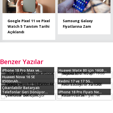
Google Pixel 11 ve Pixel
Samsung Galaxy
Watch 5 Tanıtım Tarihi
Fiyatlarına Zam
Açıklandı
Benzer Yazılar
iPhone 18 Pro Max ve...
Huawei Mate 80 için 16GB...
Huawei Nova 16 SE
8500mAh...
Redmi 17 ve 17 5G...
Çıkarılabilir Bataryalı
Telefonlar Geri Dönüyor...
iPhone 18 Pro Fiyatı Ne...