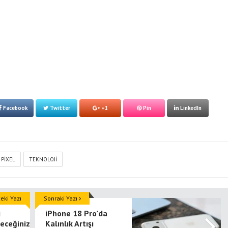
Facebook
Twitter
+1
Pin
LinkedIn
PIXEL
TEKNOLOJI
ki Yazı
Sonraki Yazı
i
iPhone 18 Pro’da
eceğiniz
Kalınlık Artışı