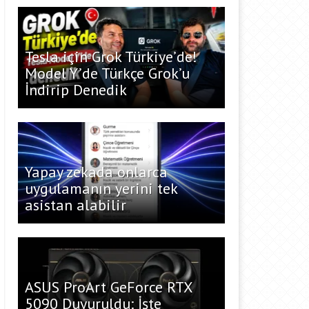
Tesla için Grok Türkiye’de!
Model Y’de Türkçe Grok’u
İndirip Denedik
Yapay zekada onlarca
uygulamanın yerini tek
asistan alabilir
ASUS ProArt GeForce RTX
5090 Duyuruldu: İşte