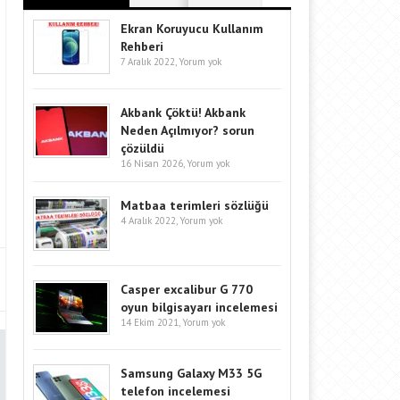
Ekran Koruyucu Kullanım
Rehberi
7 Aralık 2022,
Yorum yok
Akbank Çöktü! Akbank
Neden Açılmıyor? sorun
çözüldü
16 Nisan 2026,
Yorum yok
Matbaa terimleri sözlüğü
4 Aralık 2022,
Yorum yok
Casper excalibur G 770
oyun bilgisayarı incelemesi
14 Ekim 2021,
Yorum yok
Samsung Galaxy M33 5G
telefon incelemesi