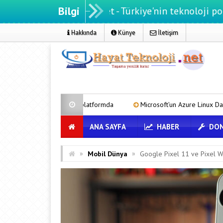
Bilgi
atteknoloji.net - Türkiye'nin teknoloji portalı
Hakkında
Künye
İletişim
r tek platformda
Microsoft’un Azure Linux Dağıtımı Windows’a Geldi
ANA SAYFA
HABER
DON
»
»
Mobil Dünya
Google Pixel 11 ve Pixel Wa