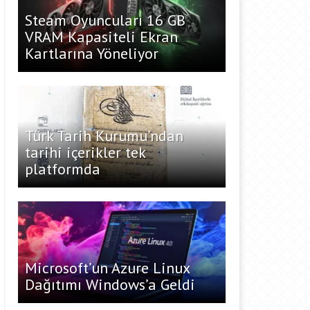
Steam Oyuncuları 16 GB
VRAM Kapasiteli Ekran
Kartlarına Yöneliyor
Türk Tarih Kurumu’ndan
tarihi içerikler tek
platformda
Microsoft’un Azure Linux
Dağıtımı Windows’a Geldi