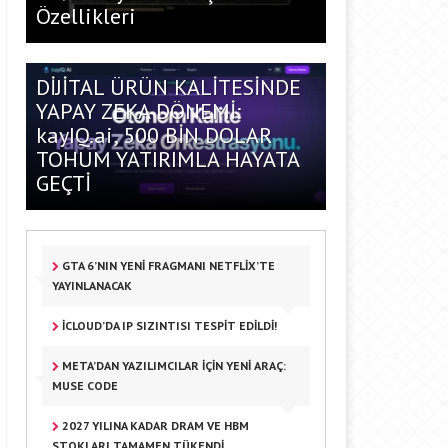
Özellikleri
DİJİTAL ÜRÜN KALİTESİNDE
YAPAY ZEKA DÖNEMİ:
kayIQ.ai, 500 BİN DOLAR
TOHUM YATIRIMLA HAYATA
GEÇTİ
GTA 6’NIN YENI FRAGMANI NETFLIX’TE
YAYINLANACAK
ICLOUD’DA IP SIZINTISI TESPIT EDILDI!
META’DAN YAZILIMCILAR IÇIN YENI ARAÇ:
MUSE CODE
2027 YILINA KADAR DRAM VE HBM
STOKLARI TAMAMEN TÜKENDI