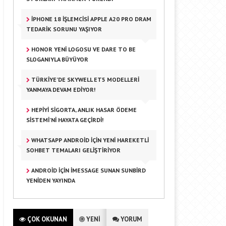
IPHONE 18 İŞLEMCISI APPLE A20 PRO DRAM
TEDARIK SORUNU YAŞIYOR
HONOR YENI LOGOSU VE DARE TO BE
SLOGANIYLA BÜYÜYOR
TÜRKIYE’DE SKYWELL ET5 MODELLERI
YANMAYA DEVAM EDIYOR!
HEPIYI SIGORTA, ANLIK HASAR ÖDEME
SISTEMI’NI HAYATA GEÇIRDI!
WHATSAPP ANDROID IÇIN YENI HAREKETLI
SOHBET TEMALARI GELIŞTIRIYOR
ANDROID IÇIN IMESSAGE SUNAN SUNBIRD
YENIDEN YAYINDA
ÇOK OKUNAN
YENİ
YORUM