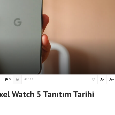
0
128
-
+
xel Watch 5 Tanıtım Tarihi