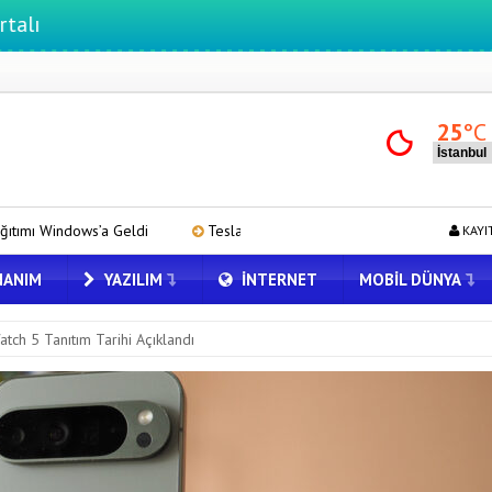
25
°C
Tesla için Grok Türkiye’de! Model Y’de Türkçe Grok’u İndirip Dene
KAYI
ANIM
YAZILIM
İNTERNET
MOBIL DÜNYA
tch 5 Tanıtım Tarihi Açıklandı