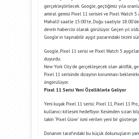
gerçekleştirilecek. Google, geçtiğimiz yıla oranl
amiral gemisi Pixel 11 serisini ve Pixel Watch 5
Mahallî saatle 15:00’te, Doğu saatiyle 18:00’de
devrin habercisi olarak görülüyor. Geçen yıl ol
Google’ın taşınabilir aygıt pazarındaki tezini s
Google, Pixel 11 serisi ve Pixel Watch 5 aygıtla
duyurdu.
New York City’de gerçekleşecek olan aktiflik, g
Pixel 11 serisinde dizaynın korunması beklenirk
öngörülüyor.
Pixel 11 Serisi Yeni Özelliklerle Geliyor
Yeni kuşak Pixel 11 serisi; Pixel 11, Pixel 11 Pro
kullanıcı kitlesini hedefliyor. Kesimden sızan bi
lakin “Pixel Glow” ismi verilen yeni bir gösterge 
Donanım tarafındaki bu küçük dokunuşların yanı s