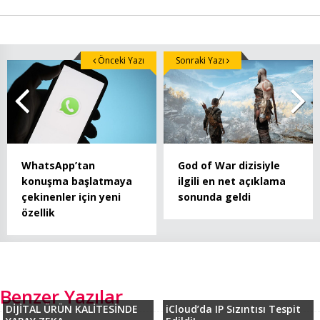
Önceki Yazı
Sonraki Yazı
WhatsApp’tan
God of War dizisiyle
konuşma başlatmaya
ilgili en net açıklama
çekinenler için yeni
sonunda geldi
özellik
Benzer Yazılar
DİJİTAL ÜRÜN KALİTESİNDE
iCloud’da IP Sızıntısı Tespit