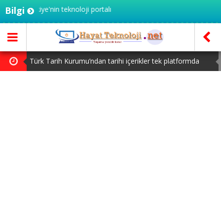
t - Türkiye'nin teknoloji portalı
Bilgi
Türk Tarih Kurumu’ndan tarihi içerikler tek platformda
Microsoft’un Azure Linux Dağıtımı Windows’a Geldi
macOS Kullananlar Dikkat: Bilgisayarınızı Güncelleyin
Honor Magic V6 Türkiye’de: İşte Fiyatı ve Özellikleri
Steam Oyuncuları 16 GB VRAM Kapasiteli Ekran Kartlarına
Yöneliyor