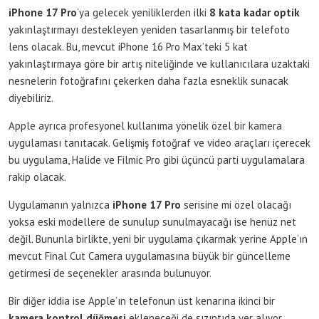
iPhone 17 Pro
‘ya gelecek yeniliklerden ilki
8 kata kadar optik
yakınlaştırmayı destekleyen yeniden tasarlanmış bir telefoto
lens olacak. Bu, mevcut iPhone 16 Pro Max’teki 5 kat
yakınlaştırmaya göre bir artış niteliğinde ve kullanıcılara uzaktaki
nesnelerin fotoğrafını çekerken daha fazla esneklik sunacak
diyebiliriz.
Apple ayrıca profesyonel kullanıma yönelik özel bir kamera
uygulaması tanıtacak. Gelişmiş fotoğraf ve video araçları içerecek
bu uygulama, Halide ve Filmic Pro gibi üçüncü parti uygulamalara
rakip olacak.
Uygulamanın yalnızca
iPhone 17 Pro
serisine mi özel olacağı
yoksa eski modellere de sunulup sunulmayacağı ise henüz net
değil. Bununla birlikte, yeni bir uygulama çıkarmak yerine Apple’ın
mevcut Final Cut Camera uygulamasına büyük bir güncelleme
getirmesi de seçenekler arasında bulunuyor.
Bir diğer iddia ise Apple’ın telefonun üst kenarına ikinci bir
kamera kontrol düğmesi
ekleneceği de sızıntıda yer alıyor.