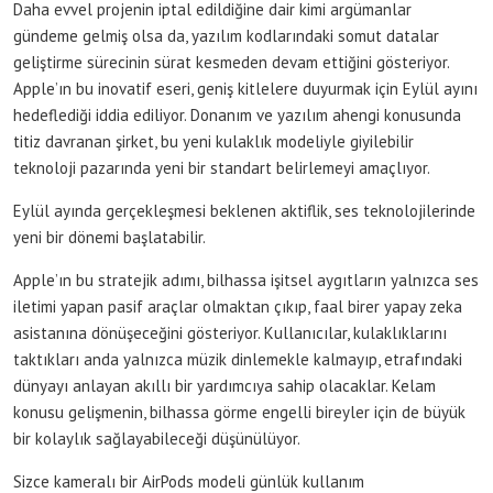
Daha evvel projenin iptal edildiğine dair kimi argümanlar
gündeme gelmiş olsa da, yazılım kodlarındaki somut datalar
geliştirme sürecinin sürat kesmeden devam ettiğini gösteriyor.
Apple’ın bu inovatif eseri, geniş kitlelere duyurmak için Eylül ayını
hedeflediği iddia ediliyor. Donanım ve yazılım ahengi konusunda
titiz davranan şirket, bu yeni kulaklık modeliyle giyilebilir
teknoloji pazarında yeni bir standart belirlemeyi amaçlıyor.
Eylül ayında gerçekleşmesi beklenen aktiflik, ses teknolojilerinde
yeni bir dönemi başlatabilir.
Apple’ın bu stratejik adımı, bilhassa işitsel aygıtların yalnızca ses
iletimi yapan pasif araçlar olmaktan çıkıp, faal birer yapay zeka
asistanına dönüşeceğini gösteriyor. Kullanıcılar, kulaklıklarını
taktıkları anda yalnızca müzik dinlemekle kalmayıp, etrafındaki
dünyayı anlayan akıllı bir yardımcıya sahip olacaklar. Kelam
konusu gelişmenin, bilhassa görme engelli bireyler için de büyük
bir kolaylık sağlayabileceği düşünülüyor.
Sizce kameralı bir AirPods modeli günlük kullanım