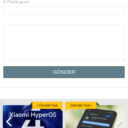
E-Posta
(gerekli)
Önceki Yazı
Sonraki Yazı