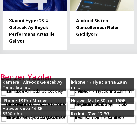
Xiaomi HyperOS 4
Android Sistem
Gelecek Ay Büyük
Güncellemesi Neler
Performans Artışı ile
Getiriyor?
Geliyor
Benzer Yazılar
Kameralı AirPods Gelecek Ay
iPhone 17 Fiyatlarına Zam
Tanıtılabilir...
mı...
iPhone 18 Pro Max ve...
Huawei Mate 80 için 16GB...
Huawei Nova 16 SE
8500mAh...
Redmi 17 ve 17 5G...