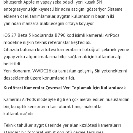
birleşerek Apple’ın yapay zeka odaklı yeni kuşak Siri
entegrasyonu için kıymetli bir adım attığını gösteriyor. Sisteme
eklenen özel tanımlamalar, aygıtın kullanıcının başının iki
yanından manzara alabileceğini ortaya koyuyor.
iOS 27 Beta 3 kodlarında B790 kod isimli kameralı AirPods
modeline ilişkin teknik referanslar keşfedildi.
Cihazda bulunan kızılötesi kameraların fotoğraf çekmek yerine
yapay zeka algoritmalarına bilgi sağlamak için kullanılacağı
belirtildi.
Yeni donanım, WWDC26’da tanıtılan gelişmiş Siri yeteneklerini
desteklemek üzere konumlandırıldı.
Kızılötesi Kameralar Çevresel Veri Toplamak İçin Kullanılacak
Kameralı AirPods modeliyle ilgili en çok merak edilen hususlardan
biri, bu optik sensörlerin tam olarak hangi maksatla
kullanılacağıdır.
Teknik tahliller, aygıt üzerinde yer alan kızılötesi kameraların
standart bir fotoğraf yahut görüntü çekme tecrübesi