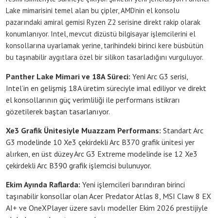
Lake mimarisini temel alan bu çipler, AMD’nin el konsolu
pazarındaki amiral gemisi Ryzen Z2 serisine direkt rakip olarak
konumlanıyor. Intel, mevcut dizüstü bilgisayar işlemcilerini el
konsollarına uyarlamak yerine, tarihindeki birinci kere büsbütün
bu taşınabilir aygıtlara özel bir silikon tasarladığını vurguluyor.
Panther Lake Mimari ve 18A Süreci:
Yeni Arc G3 serisi,
Intel’in en gelişmiş 18A üretim süreciyle imal ediliyor ve direkt
el konsollarının güç verimliliği ile performans istikrarı
gözetilerek baştan tasarlanıyor.
Xe3 Grafik Ünitesiyle Muazzam Performans:
Standart Arc
G3 modelinde 10 Xe3 çekirdekli Arc B370 grafik ünitesi yer
alırken, en üst düzey Arc G3 Extreme modelinde ise 12 Xe3
çekirdekli Arc B390 grafik işlemcisi bulunuyor.
Ekim Ayında Raflarda:
Yeni işlemcileri barındıran birinci
taşınabilir konsollar olan Acer Predator Atlas 8, MSI Claw 8 EX
AI+ ve OneXPlayer üzere savlı modeller Ekim 2026 prestijiyle