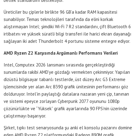
bellek standardını destekliyor.
Üreticiler bu çiplerle birlikte 96 GB’a kadar RAM kapasitesi
sunabiliyor. Temas teknolojileri tarafında da elini korkak
alıştırmayan Intel; şimdiki Wi-Fi 7 R2 standardını, çift Bluetooth 6
irtibatını ve yüksek süratli bilgi transferi ile harici ekran dayanağı
sağlayan iki adet Thunderbolt 4 portunu sisteme entegre ediyor.
AMD Ryzen Z2 Karşısında Argümanlı Performans Verileri
Intel, Computex 2026 lansmanı sırasında gerçekleştirdiği
sunumlarda rakibi AMD’ye gözdağı vermekten çekinmiyor. Yapılan
dizüstü bilgisayar tabanlı testlerde, üst düzey Arc G3 Extreme
işlemcisinde yer alan Arc B390 grafik ünitesinin performansı göz
dolduruyor. Intel’in paylaştığı datalara nazaran yeni çip, tanınan
ve sistemi epeyce zorlayan Cyberpunk 2077 oyununu 1080p
çözünürlükte ve “Yüksek” grafik ayarlarında 90 FPS’nin üzerinde
çalıştırmayı başarıyor.
Şirket, tıpkı test senaryosunda şu anki el konsolu pazarını domine
eden AMD Ryzen Z2 platformundaki Radeon 890M grafik