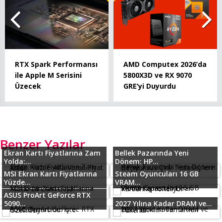
RTX Spark Performansı
AMD Computex 2026’da
ile Apple M Serisini
5800X3D ve RX 9070
Üzecek
GRE’yi Duyurdu
Benzer Yazılar
Ekran Kartı Fiyatlarına Zam
Bellek Pazarında Yeni
Yolda:...
Dönem: HP...
MSI Ekran Kartı Fiyatlarına
Steam Oyuncuları 16 GB
Yüzde...
VRAM...
ASUS ProArt GeForce RTX
5090...
2027 Yılına Kadar DRAM ve...