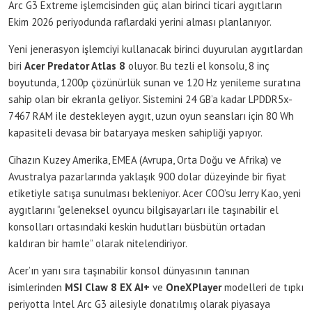
Arc G3 Extreme işlemcisinden güç alan birinci ticari aygıtların
Ekim 2026 periyodunda raflardaki yerini alması planlanıyor.
Yeni jenerasyon işlemciyi kullanacak birinci duyurulan aygıtlardan
biri
Acer Predator Atlas 8
oluyor. Bu tezli el konsolu, 8 inç
boyutunda, 1200p çözünürlük sunan ve 120 Hz yenileme suratına
sahip olan bir ekranla geliyor. Sistemini 24 GB’a kadar LPDDR5x-
7467 RAM ile destekleyen aygıt, uzun oyun seansları için 80 Wh
kapasiteli devasa bir bataryaya mesken sahipliği yapıyor.
Cihazın Kuzey Amerika, EMEA (Avrupa, Orta Doğu ve Afrika) ve
Avustralya pazarlarında yaklaşık 900 dolar düzeyinde bir fiyat
etiketiyle satışa sunulması bekleniyor. Acer COO’su Jerry Kao, yeni
aygıtlarını “geleneksel oyuncu bilgisayarları ile taşınabilir el
konsolları ortasındaki keskin hudutları büsbütün ortadan
kaldıran bir hamle” olarak nitelendiriyor.
Acer’ın yanı sıra taşınabilir konsol dünyasının tanınan
isimlerinden
MSI Claw 8 EX AI+
ve
OneXPlayer
modelleri de tıpkı
periyotta Intel Arc G3 ailesiyle donatılmış olarak piyasaya