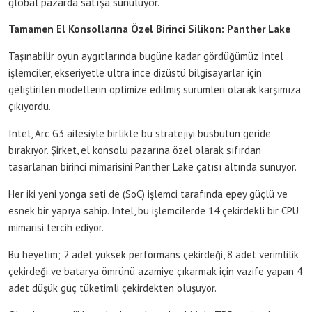
global pazarda satışa sunuluyor.
Tamamen El Konsollarına Özel Birinci Silikon: Panther Lake
Taşınabilir oyun aygıtlarında bugüne kadar gördüğümüz Intel
işlemciler, ekseriyetle ultra ince dizüstü bilgisayarlar için
geliştirilen modellerin optimize edilmiş sürümleri olarak karşımıza
çıkıyordu.
Intel, Arc G3 ailesiyle birlikte bu stratejiyi büsbütün geride
bırakıyor. Şirket, el konsolu pazarına özel olarak sıfırdan
tasarlanan birinci mimarisini Panther Lake çatısı altında sunuyor.
Her iki yeni yonga seti de (SoC) işlemci tarafında epey güçlü ve
esnek bir yapıya sahip. Intel, bu işlemcilerde 14 çekirdekli bir CPU
mimarisi tercih ediyor.
Bu heyetim; 2 adet yüksek performans çekirdeği, 8 adet verimlilik
çekirdeği ve batarya ömrünü azamiye çıkarmak için vazife yapan 4
adet düşük güç tüketimli çekirdekten oluşuyor.