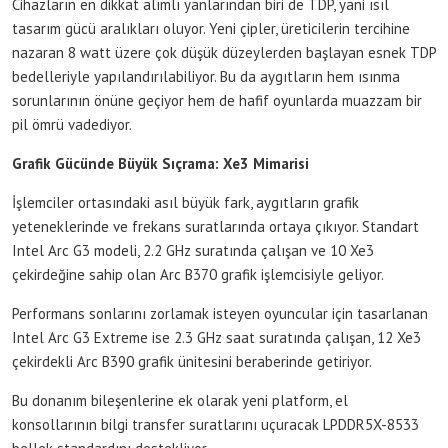
Cihazların en dikkat alımlı yanlarından biri de TDP, yani ısıl
tasarım gücü aralıkları oluyor. Yeni çipler, üreticilerin tercihine
nazaran 8 watt üzere çok düşük düzeylerden başlayan esnek TDP
bedelleriyle yapılandırılabiliyor. Bu da aygıtların hem ısınma
sorunlarının önüne geçiyor hem de hafif oyunlarda muazzam bir
pil ömrü vadediyor.
Grafik Gücünde Büyük Sıçrama: Xe3 Mimarisi
İşlemciler ortasındaki asıl büyük fark, aygıtların grafik
yeteneklerinde ve frekans suratlarında ortaya çıkıyor. Standart
Intel Arc G3 modeli, 2.2 GHz suratında çalışan ve 10 Xe3
çekirdeğine sahip olan Arc B370 grafik işlemcisiyle geliyor.
Performans sonlarını zorlamak isteyen oyuncular için tasarlanan
Intel Arc G3 Extreme ise 2.3 GHz saat suratında çalışan, 12 Xe3
çekirdekli Arc B390 grafik ünitesini beraberinde getiriyor.
Bu donanım bileşenlerine ek olarak yeni platform, el
konsollarının bilgi transfer suratlarını uçuracak LPDDR5X-8533