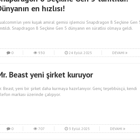
ünyanın en hızlısı!
ualcomm'un yeni kuşak amiral gemisi işlemcisi Snapdragon 8 Seçkine Gen 
anıtıldı. Snapdragon 8 Seçkine Gen 5 dünyanın en süratlisi olmaya geldi.
0
930
24 Eylül 2025
DEVAMI
r. Beast yeni şirket kuruyor
r. Beast, yeni bir şirket daha kurmaya hazırlanıyor. Genç teşebbüsçü, kendi
elefon markası üzerinde çalışıyor.
0
707
3 Eylül 2025
DEVAMI