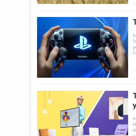
T
So
S
g
C
y
A
e
d
s