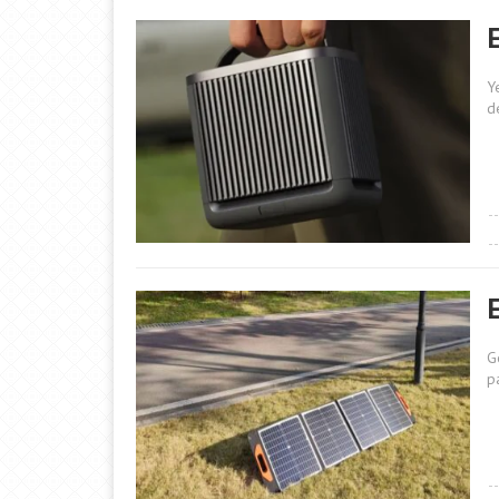
Y
de
E
G
p