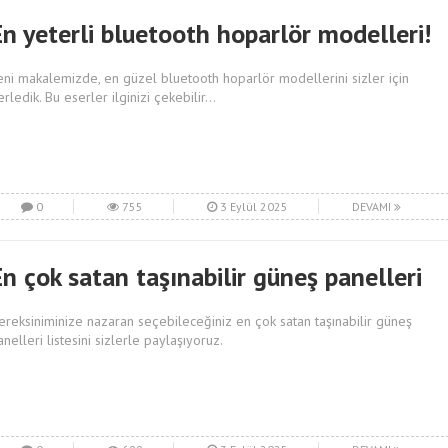
En yeterli bluetooth hoparlör modelleri!
eni makalemizde, en güzel bluetooth hoparlör modellerini sizler için
rledik. Bu eserler ilginizi çekebilir...
0
755
3 Eylül 2025
DEVAMI
n çok satan taşınabilir güneş panelleri
ereksiniminize nazaran seçebileceğiniz en çok satan taşınabilir güneş
anelleri listesini sizlerle paylaşıyoruz.