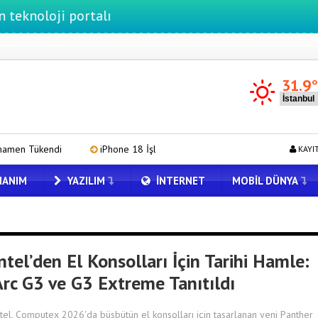
oji portalı
31.9
iPhone 18 İşlemcisi Apple A20 Pro DRAM Tedarik Sorunu Yaşıyor
KAYI
ANIM
YAZILIM
İNTERNET
MOBIL DÜNYA
ntel’den El Konsolları İçin Tarihi Hamle:
Arc G3 ve G3 Extreme Tanıtıldı
ntel, Computex 2026'da büsbütün el konsolları için tasarlanan yeni Panther