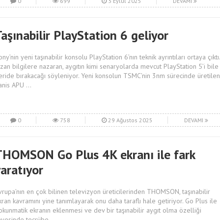
0
699
3 Eylül 2025
DEVAMI
aşınabilir PlayStation 6 geliyor
ny’nin yeni taşınabilir konsolu PlayStation 6’nın teknik ayrıntıları ortaya çıktı.
ızan bilgilere nazaran, aygıtın kimi senaryolarda mevcut PlayStation 5’i bile
eride bırakacağı söyleniyor. Yeni konsolun TSMC’nin 3nm sürecinde üretilen
anis APU ...
0
758
29 Ağustos 2025
DEVAMI
THOMSON Go Plus 4K ekranı ile fark
aratıyor
vrupa’nın en çok bilinen televizyon üreticilerinden THOMSON, taşınabilir
kran kavramını yine tanımlayarak onu daha taraflı hale getiriyor. Go Plus ile
okunmatik ekranın eklenmesi ve dev bir taşınabilir aygıt olma özelliği
ayesinde tecrübe