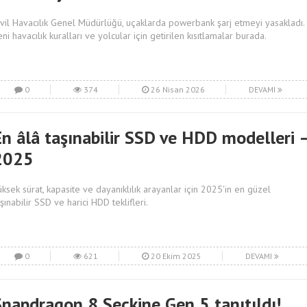
ivil Havacılık Genel Müdürlüğü, uçaklarda powerbank şarj etmeyi yasakladı.
eni havacılık kuralları ve yolcular için getirilen kısıtlamalar burada.
0
374
26 Nisan 2026
DEVAMI
En âlâ taşınabilir SSD ve HDD modelleri 
2025
üksek sürat, kapasite ve dayanıklılık arayanlar için 2025'in en güzel
aşınabilir SSD ve harici HDD teklifleri.
0
621
20 Ekim 2025
DEVAMI
Snapdragon 8 Seçkine Gen 5 tanıtıldı!