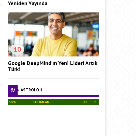
Yeniden Yayında
10
Google DeepMind’ın Yeni Lideri Artık
Türk!
ASTROLOJİ
Sıra
TAKIMLAR
O
P