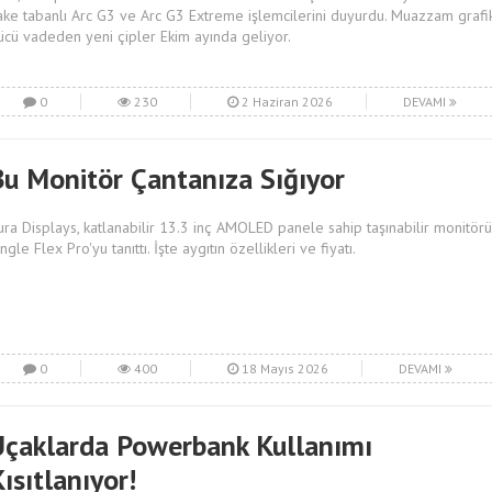
ake tabanlı Arc G3 ve Arc G3 Extreme işlemcilerini duyurdu. Muazzam grafi
ücü vadeden yeni çipler Ekim ayında geliyor.
0
230
2 Haziran 2026
DEVAMI
Bu Monitör Çantanıza Sığıyor
ura Displays, katlanabilir 13.3 inç AMOLED panele sahip taşınabilir monitörü
ngle Flex Pro'yu tanıttı. İşte aygıtın özellikleri ve fiyatı.
0
400
18 Mayıs 2026
DEVAMI
Uçaklarda Powerbank Kullanımı
ısıtlanıyor!