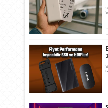
S
Y
Y
t