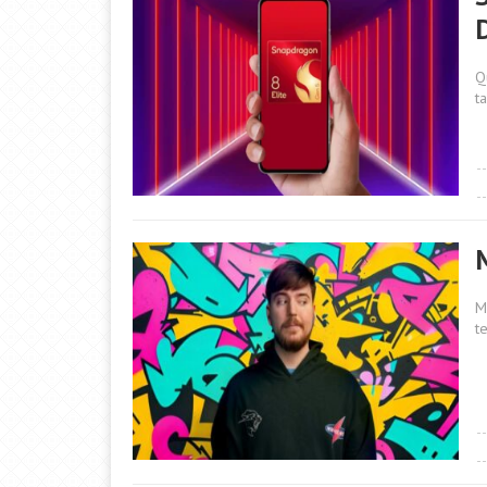
D
Q
t
M
M
t