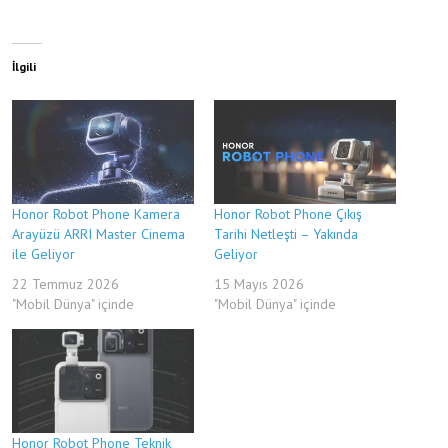
İlgili
Honor Robot Phone Kamera
Honor Robot Phone Çıkış
Arayüzü ARRI Master Cinema
Tarihi Netleşti – Yakında
ile Geliyor
Geliyor
22 Temmuz 2026
15 Mayıs 2026
"Mobil Dünya" içinde
"Mobil Dünya" içinde
Honor Robot Phone Teknik