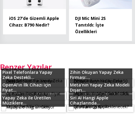
iOS 27’de Gizemli Apple
DJI Mic Mini 2S
Cihazı: B790 Nedir?
Tanıtıldı: İşte
Özellikleri
Benzer Yazılar
Pixel Telefonlara Yapay
Zihin Okuyan Yapay Zeka
Zeka Destekli...
Firması:...
OpenAI’ın İlk Cihazı için
Meta’nın Yapay Zeka Modeli
Fiyat...
Dışarı...
Yapay Zeka ile Üretilen
Siri AI Hangi Apple
Müziklere...
Cihazlarında...