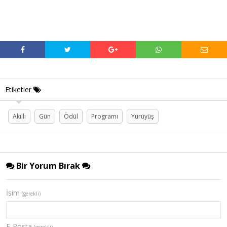
Etiketler
Akıllı
Gün
Ödül
Programı
Yürüyüş
Bir Yorum Bırak
İsim
(gerekli)
E-Posta
(gerekli)