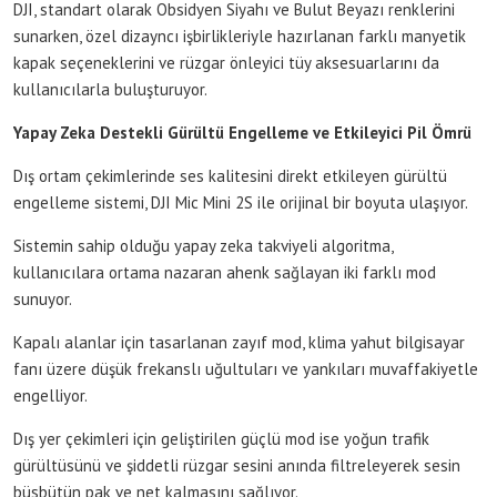
DJI, standart olarak Obsidyen Siyahı ve Bulut Beyazı renklerini
sunarken, özel dizayncı işbirlikleriyle hazırlanan farklı manyetik
kapak seçeneklerini ve rüzgar önleyici tüy aksesuarlarını da
kullanıcılarla buluşturuyor.
Yapay Zeka Destekli Gürültü Engelleme ve Etkileyici Pil Ömrü
Dış ortam çekimlerinde ses kalitesini direkt etkileyen gürültü
engelleme sistemi, DJI Mic Mini 2S ile orijinal bir boyuta ulaşıyor.
Sistemin sahip olduğu yapay zeka takviyeli algoritma,
kullanıcılara ortama nazaran ahenk sağlayan iki farklı mod
sunuyor.
Kapalı alanlar için tasarlanan zayıf mod, klima yahut bilgisayar
fanı üzere düşük frekanslı uğultuları ve yankıları muvaffakiyetle
engelliyor.
Dış yer çekimleri için geliştirilen güçlü mod ise yoğun trafik
gürültüsünü ve şiddetli rüzgar sesini anında filtreleyerek sesin
büsbütün pak ve net kalmasını sağlıyor.