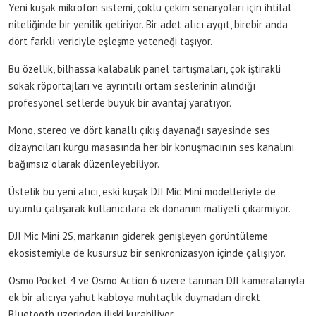
Yeni kuşak mikrofon sistemi, çoklu çekim senaryoları için ihtilal
niteliğinde bir yenilik getiriyor. Bir adet alıcı aygıt, birebir anda
dört farklı vericiyle eşleşme yeteneği taşıyor.
Bu özellik, bilhassa kalabalık panel tartışmaları, çok iştirakli
sokak röportajları ve ayrıntılı ortam seslerinin alındığı
profesyonel setlerde büyük bir avantaj yaratıyor.
Mono, stereo ve dört kanallı çıkış dayanağı sayesinde ses
dizayncıları kurgu masasında her bir konuşmacının ses kanalını
bağımsız olarak düzenleyebiliyor.
Üstelik bu yeni alıcı, eski kuşak DJI Mic Mini modelleriyle de
uyumlu çalışarak kullanıcılara ek donanım maliyeti çıkarmıyor.
DJI Mic Mini 2S, markanın giderek genişleyen görüntüleme
ekosistemiyle de kusursuz bir senkronizasyon içinde çalışıyor.
Osmo Pocket 4 ve Osmo Action 6 üzere tanınan DJI kameralarıyla
ek bir alıcıya yahut kabloya muhtaçlık duymadan direkt
Bluetooth üzerinden ilişki kurabiliyor.