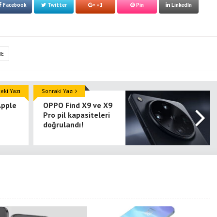
Facebook
Twitter
+1
Pin
LinkedIn
ME
ki Yazı
Sonraki Yazı
Apple
OPPO Find X9 ve X9
Pro pil kapasiteleri
doğrulandı!