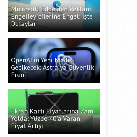
Microsoft Edge’den Reklam
Engelleyicilerine Engel: İşte
Detaylar
OpenAI’ın Yeni Modeli
Gecikecek: Astra’ya Güvenlik
Freni
Ekran Kartı Fiyatlarına Zam
Yolda: Yüzde 40’a Varan
Fiyat Artışı