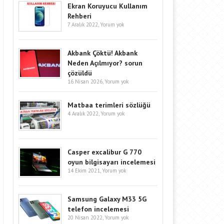
Ekran Koruyucu Kullanım
Rehberi
7 Aralık 2022,
Yorum yok
Akbank Çöktü! Akbank
Neden Açılmıyor? sorun
çözüldü
16 Nisan 2026,
Yorum yok
Matbaa terimleri sözlüğü
4 Aralık 2022,
Yorum yok
Casper excalibur G 770
oyun bilgisayarı incelemesi
14 Ekim 2021,
Yorum yok
Samsung Galaxy M33 5G
telefon incelemesi
20 Nisan 2022,
Yorum yok