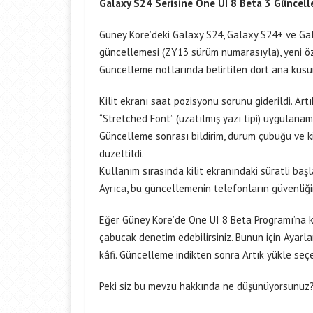
Galaxy S24 Serisine One UI 8 Beta 3 Güncell
Güney Kore’deki Galaxy S24, Galaxy S24+ ve Gal
güncellemesi (ZY13 sürüm numarasıyla), yeni ö
Güncelleme notlarında belirtilen dört ana kusu
Kilit ekranı saat pozisyonu sorunu giderildi. Art
“Stretched Font” (uzatılmış yazı tipi) uygulan
Güncelleme sonrası bildirim, durum çubuğu ve kili
düzeltildi.
Kullanım sırasında kilit ekranındaki süratli baş
Ayrıca, bu güncellemenin telefonların güvenliği
Eğer Güney Kore’de One UI 8 Beta Programı’na ka
çabucak denetim edebilirsiniz. Bunun için Ayarla
kâfi. Güncelleme indikten sonra Artık yükle seçe
Peki siz bu mevzu hakkında ne düşünüyorsunuz? N