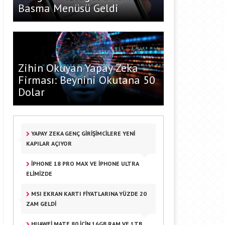
Basma Menüsü Geldi
Zihin Okuyan Yapay Zeka
Firması: Beynini Okutana 50
Dolar
YAPAY ZEKA GENÇ GIRIŞIMCILERE YENI
KAPILAR AÇIYOR
IPHONE 18 PRO MAX VE IPHONE ULTRA
ELIMIZDE
MSI EKRAN KARTI FIYATLARINA YÜZDE 20
ZAM GELDI
HUAWEI MATE 80 IÇIN 16GB RAM VE 1TB