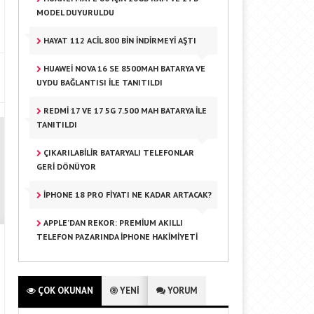
MODEL DUYURULDU
HAYAT 112 ACIL 800 BIN INDIRMEYI AŞTI
HUAWEI NOVA 16 SE 8500MAH BATARYA VE
UYDU BAĞLANTISI ILE TANITILDI
REDMI 17 VE 17 5G 7.500 MAH BATARYA ILE
TANITILDI
ÇIKARILABILIR BATARYALI TELEFONLAR
GERI DÖNÜYOR
IPHONE 18 PRO FIYATI NE KADAR ARTACAK?
APPLE’DAN REKOR: PREMIUM AKILLI
TELEFON PAZARINDA IPHONE HAKIMIYETI
ÇOK OKUNAN
YENİ
YORUM