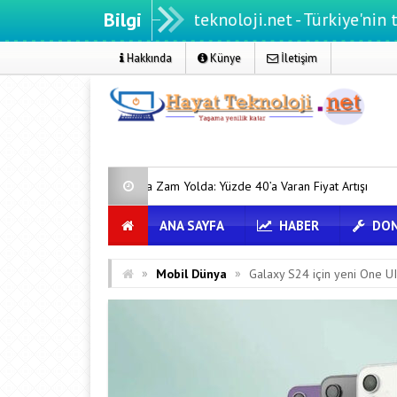
Bilgi
Hayatteknoloji.net - Türkiye'nin teknoloji p
Hakkında
Künye
İletişim
yatlarına Zam Yolda: Yüzde 40’a Varan Fiyat Artışı
Bellek Pazarında 
ANA SAYFA
HABER
DON
»
»
Mobil Dünya
Galaxy S24 için yeni One UI