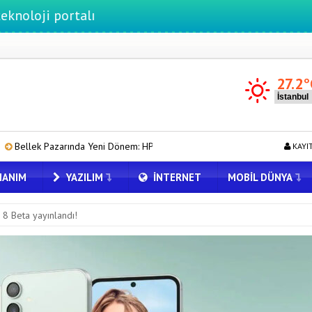
ortalı
27.2
°
Yeni Dönem: HP ve Asus Çinli Tedarikçilere Geçiyor
Pixel Telefonla
KAYI
ANIM
YAZILIM
İNTERNET
MOBIL DÜNYA
 8 Beta yayınlandı!