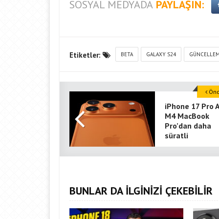
SOSYAL MEDYADA
PAYLAŞIN:
Etiketler:
BETA
GALAXY S24
GÜNCELLE
Önce
iPhone 17 Pro 
M4 MacBook
Pro’dan daha
süratli
BUNLAR DA İLGİNİZİ ÇEKEBİLİR