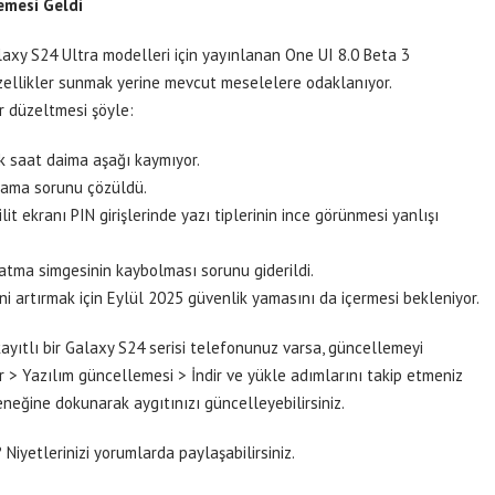
emesi Geldi
axy S24 Ultra modelleri için yayınlanan One UI 8.0 Beta 3
zellikler sunmak yerine mevcut meselelere odaklanıyor.
r düzeltmesi şöyle:
ık saat daima aşağı kaymıyor.
amama sorunu çözüldü.
t ekranı PIN girişlerinde yazı tiplerinin ince görünmesi yanlışı
latma simgesinin kaybolması sorunu giderildi.
ni artırmak için Eylül 2025 güvenlik yamasını da içermesi bekleniyor.
yıtlı bir Galaxy S24 serisi telefonunuz varsa, güncellemeyi
r > Yazılım güncellemesi > İndir ve yükle adımlarını takip etmeniz
neğine dokunarak aygıtınızı güncelleyebilirsiniz.
iyetlerinizi yorumlarda paylaşabilirsiniz.