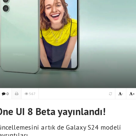
0
567
-
+
One UI 8 Beta yayınlandı!
üncellemesini artık de Galaxy S24 modeli
yrıntıları.