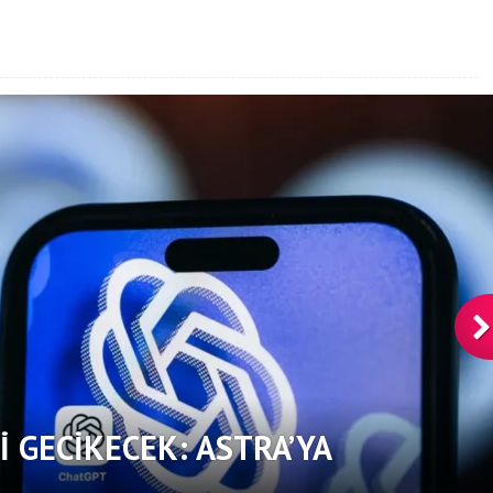
I GECIKECEK: ASTRA’YA