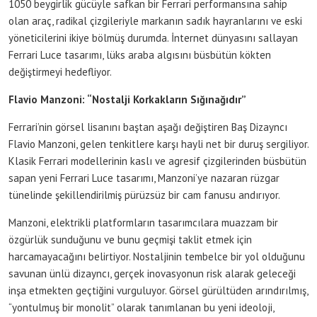
1050 beygirlik gücüyle safkan bir Ferrari performansına sahip
olan araç, radikal çizgileriyle markanın sadık hayranlarını ve eski
yöneticilerini ikiye bölmüş durumda. İnternet dünyasını sallayan
Ferrari Luce tasarımı, lüks araba algısını büsbütün kökten
değiştirmeyi hedefliyor.
Flavio Manzoni: “Nostalji Korkakların Sığınağıdır”
Ferrari’nin görsel lisanını baştan aşağı değiştiren Baş Dizayncı
Flavio Manzoni, gelen tenkitlere karşı hayli net bir duruş sergiliyor.
Klasik Ferrari modellerinin kaslı ve agresif çizgilerinden büsbütün
sapan yeni Ferrari Luce tasarımı, Manzoni’ye nazaran rüzgar
tünelinde şekillendirilmiş pürüzsüz bir cam fanusu andırıyor.
Manzoni, elektrikli platformların tasarımcılara muazzam bir
özgürlük sunduğunu ve bunu geçmişi taklit etmek için
harcamayacağını belirtiyor. Nostaljinin tembelce bir yol olduğunu
savunan ünlü dizayncı, gerçek inovasyonun risk alarak geleceği
inşa etmekten geçtiğini vurguluyor. Görsel gürültüden arındırılmış,
“yontulmuş bir monolit” olarak tanımlanan bu yeni ideoloji,