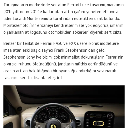
Tartışmaların merkezinde yer alan Ferrari Luce tasarımı, markanın
90’lı yıllardan 2014’e kadar olan altın çağını yöneten efsanevi
lider Luca di Montezemolo tarafından estetikten uzak bulundu.
Montezemolo, “Bir efsaneyi kendi ellerimizle yok ediyoruz, umarım
o şahlanan at logosunu otomobilden sökerler” diyerek sert çıktı.
Benzer bir tenkit de Ferrari F430 ve FXX üzere ikonik modellere
imza atan eski baş dizayncı Frank Stephenson’dan geldi.
Stephenson, Jony Ive biçimi çok minimalist dokunuşların Ferrari’nin
o yırtıcı ruhunu öldürdüğünü, jantların müthiş göründüğünü ve
aracın arttan bakıldığında bir oyuncağı andırdığını savunarak
tasarımı sert bir lisanla eleştirdi.