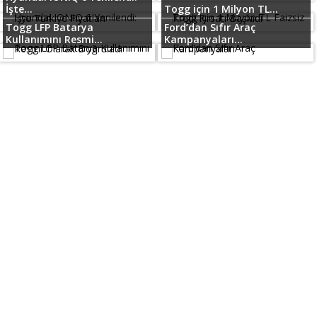
İşte...
Togg için 1 Milyon TL...
Togg LFP Batarya
Ford’dan Sıfır Araç
Kullanımını Resmi...
Kampanyaları...