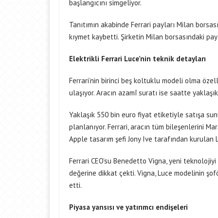
başlangıcını simgeliyor.
Tanıtımın akabinde Ferrari payları Milan borsas
kıymet kaybetti. Şirketin Milan borsasındaki pa
Elektrikli Ferrari Luce’nin teknik detayları
Ferrari’nin birinci beş koltuklu modeli olma özel
ulaşıyor. Aracın azamî suratı ise saatte yaklaşık
Yaklaşık 550 bin euro fiyat etiketiyle satışa s
planlanıyor. Ferrari, aracın tüm bileşenlerini Mar
Apple tasarım şefi Jony Ive tarafından kurulan
Ferrari CEO’su Benedetto Vigna, yeni teknoloji
değerine dikkat çekti. Vigna, Luce modelinin şof
etti.
Piyasa yansısı ve yatırımcı endişeleri