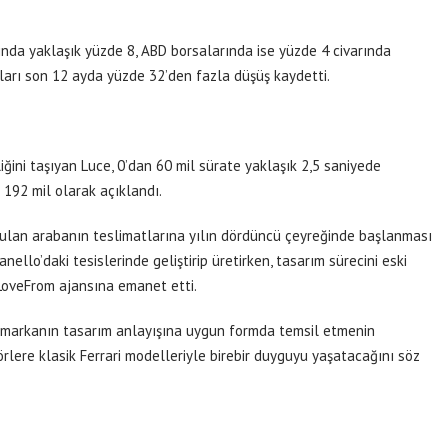
ında yaklaşık yüzde 8, ABD borsalarında ise yüzde 4 civarında
yları son 12 ayda yüzde 32’den fazla düşüş kaydetti.
liğini taşıyan Luce, 0’dan 60 mil sürate yaklaşık 2,5 saniyede
 192 mil olarak açıklandı.
unulan arabanın teslimatlarına yılın dördüncü çeyreğinde başlanması
anello’daki tesislerinde geliştirip üretirken, tasarım sürecini eski
 LoveFrom ajansına emanet etti.
yi markanın tasarım anlayışına uygun formda temsil etmenin
örlere klasik Ferrari modelleriyle birebir duyguyu yaşatacağını söz