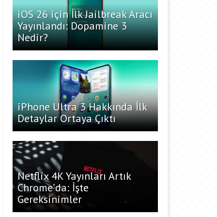
iOS 26 için İlk Jailbreak Aracı
Yayınlandı: Dopamine 3
Nedir?
iPhone Ultra 3 Hakkında İlk
Detaylar Ortaya Çıktı
Netflix 4K Yayınları Artık
Chrome’da: İşte
Gereksinimler