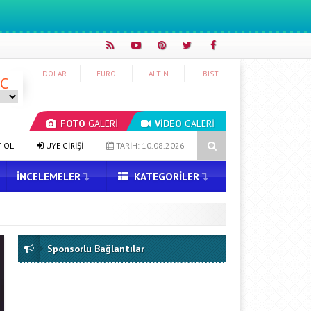
DOLAR
EURO
ALTIN
BIST
°C
FOTO
GALERİ
VİDEO
GALERİ
Süper Lig’de Fantezi Ligi Dönemi Başlıyor: Birinciye Otomobil Ödülü
T OL
ÜYE GİRİŞİ
TARİH: 10.08.2026
İNCELEMELER
KATEGORILER
Sponsorlu Bağlantılar