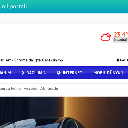
23.4
ereksinimler
Google One’a Büyük Zam Geldi: İşte Yeni Fiyatlar
KAYI
ANIM
YAZILIM
İNTERNET
MOBIL DÜNYA
onrası Ferrari Hisseleri Dibi Gördü