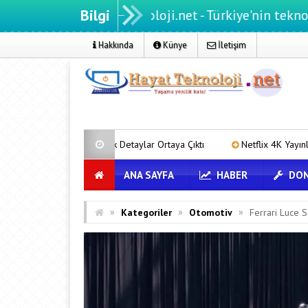
Bilgi
Hayatteknoloji.net - Türkiye'nin teknoloji portalı
Hakkında
Künye
İletişim
k Detaylar Ortaya Çıktı
Netflix 4K Yayınları Artık Chrome’da: İşte G
ANA SAYFA
HABER
DON
»
»
»
Kategoriler
Otomotiv
Ferrari Luce S