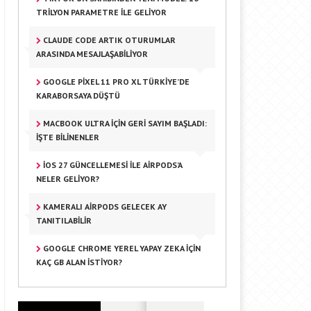
TRILYON PARAMETRE ILE GELIYOR
CLAUDE CODE ARTIK OTURUMLAR
ARASINDA MESAJLAŞABILIYOR
GOOGLE PIXEL 11 PRO XL TÜRKIYE’DE
KARABORSAYA DÜŞTÜ
MACBOOK ULTRA IÇIN GERI SAYIM BAŞLADI:
İŞTE BILINENLER
IOS 27 GÜNCELLEMESI ILE AIRPODS’A
NELER GELIYOR?
KAMERALI AIRPODS GELECEK AY
TANITILABILIR
GOOGLE CHROME YEREL YAPAY ZEKA IÇIN
KAÇ GB ALAN İSTIYOR?