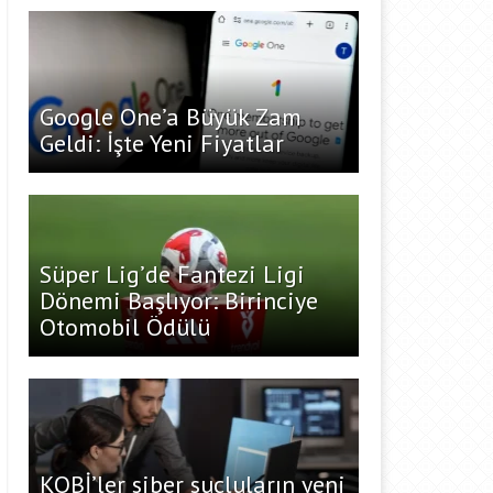
Google One’a Büyük Zam
Geldi: İşte Yeni Fiyatlar
Süper Lig’de Fantezi Ligi
Dönemi Başlıyor: Birinciye
Otomobil Ödülü
KOBİ’ler siber suçluların yeni