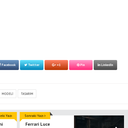
Facebook
Twitter
+1
Pin
LinkedIn
MODELI
TASARIM
ki Yazı
Sonraki Yazı
ni
Ferrari Luce