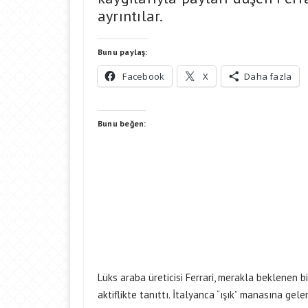
ayrıntılar.
Bunu paylaş:
Facebook
X
Daha fazla
Bunu beğen:
Lüks araba üreticisi Ferrari, merakla beklenen b
aktiflikte tanıttı. İtalyanca “ışık” manasına gel