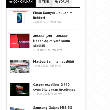
ÇOK OKUNAN
YENİ
YORUM
Ekran Koruyucu Kullanım
Rehberi
7 Aralık 2022,
Yorum yok
Akbank Çöktü! Akbank
Neden Açılmıyor? sorun
çözüldü
16 Nisan 2026,
Yorum yok
Matbaa terimleri sözlüğü
4 Aralık 2022,
Yorum yok
Casper excalibur G 770
oyun bilgisayarı incelemesi
14 Ekim 2021,
Yorum yok
Samsung Galaxy M33 5G