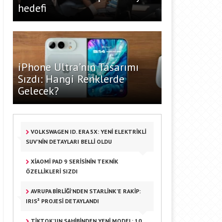
hedefi
iPhone Ultra’nın Tasarımı
Sızdı: Hangi Renklerde
Gelecek?
VOLKSWAGEN ID. ERA 5X: YENI ELEKTRIKLI
SUV’NIN DETAYLARI BELLI OLDU
XIAOMI PAD 9 SERISININ TEKNIK
ÖZELLIKLERI SIZDI
AVRUPA BIRLIĞI’NDEN STARLINK’E RAKIP:
IRIS² PROJESI DETAYLANDI
TIKTOK’UN SAHIBINDEN YENI MODEL: 10