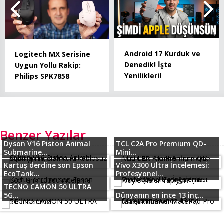
Android 17 Kurduk ve
Logitech MX Serisine
Denedik! İşte
Uygun Yollu Rakip:
Yenilikleri!
Philips SPK7858
Benzer Yazılar
Dyson V16 Piston Animal
TCL C2A Pro Premium QD-
Submarine...
Mini...
Kartuş derdine son Epson
Vivo X300 Ultra İncelemesi:
EcoTank...
Profesyonel...
TECNO CAMON 50 ULTRA
5G...
Dünyanın en ince 13 inç...