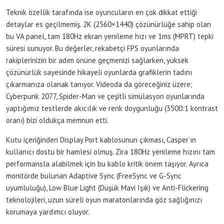
Teknik özellik tarafında ise oyuncuların en çok dikkat ettiği
detaylar es geçilmemiş. 2K (2560×1440) çözünürlüğe sahip olan
bu VA panel, tam 180Hz ekran yenileme hızı ve 1ms (MPRT) tepki
süresi sunuyor. Bu değerler, rekabetçi FPS oyunlarında
rakiplerinizin bir adım önüne geçmenizi sağlarken, yüksek
çözünürlük sayesinde hikayeli oyunlarda grafiklerin tadını
çıkarmanıza olanak tanıyor. Videoda da göreceğiniz üzere;
Cyberpunk 2077, Spider-Man ve çeşitli simülasyon oyunlarında
yaptığımız testlerde akıcılık ve renk doygunluğu (3500:1 kontrast
oranı) bizi oldukça memnun etti.
Kutu içeriğinden Display Port kablosunun çıkması, Casper’ın
kullanıcı dostu bir hamlesi olmuş. Zira 180Hz yenileme hızını tam
performansla alabilmek için bu kablo kritik önem taşıyor. Ayrıca
monitörde bulunan Adaptive Sync (FreeSync ve G-Sync
uyumluluğu), Low Blue Light (Düşük Mavi Işık) ve Anti-Flickering
teknolojileri, uzun süreli oyun maratonlarında göz sağlığınızı
korumaya yardımcı oluyor.