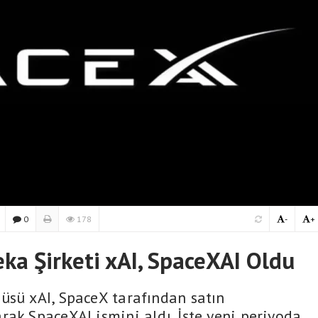
0
178
-
+
ka Şirketi xAI, SpaceXAI Oldu
üsü xAI, SpaceX tarafından satın
ak SpaceXAI ismini aldı. İşte yeni periyoda