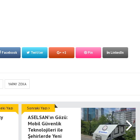
Facebook
Twitter
+1
Pin
LinkedIn
YAPAY ZEKA
ki Yazı
Sonraki Yazı
xy
ASELSAN’ın Gözü:
Mobil Güvenlik
Teknolojileri ile
Şehirlerde Yeni