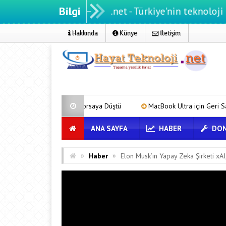
Bilgi
Hayatteknoloji.net - Türkiye'nin teknoloji portalı
Hakkında
Künye
İletişim
 Karaborsaya Düştü
MacBook Ultra için Geri Sayım Başladı: İşte Bili
ANA SAYFA
HABER
DON
»
»
Haber
Elon Musk’ın Yapay Zeka Şirketi xA