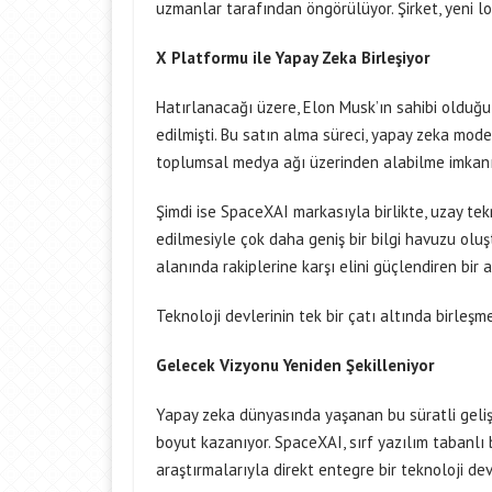
uzmanlar tarafından öngörülüyor. Şirket, yeni 
X Platformu ile Yapay Zeka Birleşiyor
Hatırlanacağı üzere, Elon Musk’ın sahibi olduğ
edilmişti. Bu satın alma süreci, yapay zeka model
toplumsal medya ağı üzerinden alabilme imkanı
Şimdi ise SpaceXAI markasıyla birlikte, uzay te
edilmesiyle çok daha geniş bir bilgi havuzu oluş
alanında rakiplerine karşı elini güçlendiren bir 
Teknoloji devlerinin tek bir çatı altında birleşm
Gelecek Vizyonu Yeniden Şekilleniyor
Yapay zeka dünyasında yaşanan bu süratli gelişim
boyut kazanıyor. SpaceXAI, sırf yazılım tabanlı
araştırmalarıyla direkt entegre bir teknoloji dev