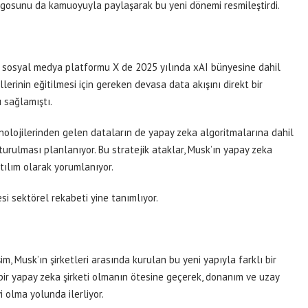
logosunu da kamuoyuyla paylaşarak bu yeni dönemi resmileştirdi.
u sosyal medya platformu X de 2025 yılında xAI bünyesine dahil
lerinin eğitilmesi için gereken devasa data akışını direkt bir
 sağlamıştı.
knolojilerinden gelen dataların de yapay zeka algoritmalarına dahil
turulması planlanıyor. Bu stratejik ataklar, Musk’ın yapay zeka
atılım olarak yorumlanıyor.
esi sektörel rekabeti yine tanımlıyor.
, Musk’ın şirketleri arasında kurulan bu yeni yapıyla farklı bir
 bir yapay zeka şirketi olmanın ötesine geçerek, donanım ve uzay
i olma yolunda ilerliyor.