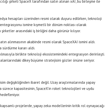
cılığı şirketi SpaceX tarafından satın alınan xAI, bu birleşme ile
medya hesapları üzerinden resmi olarak duyuru edilirken, teknoloji
 entegrasyonu ismine kıymetli bir dönüm noktası olarak
şirketler arasındaki iş birliğini daha görünür kılıyor.
tın alınmasının akabinde resmi olarak SpaceXAI ismini aldı.
a sürdürme kararı aldı.
masıyla birlikte teknoloji ekosistemindeki entegrasyon derinleşti.
alanlarındaki dikey büyüme stratejisini gözler önüne seriyor.
 isim değişikliğinden ibaret değil. Uzay araştırmalarında yapay
sürece kapasitesinin, SpaceX’in roket teknolojileri ve uydu
hedefleniyor.
 kapsamlı projelerde, yapay zeka modellerinin kritik rol oynayacağı