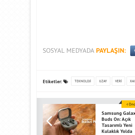
SOSYAL MEDYADA
PAYLAŞIN:
Etiketler:
TEKNOLOJI
UZAY
VERI
XAI
Önce
Samsung Gala
Buds On: Açık
Tasarımlı Yeni
Kulaklık Yolda