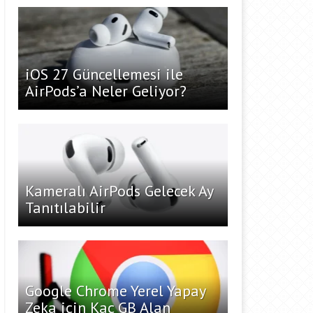
iOS 27 Güncellemesi ile
AirPods’a Neler Geliyor?
Kameralı AirPods Gelecek Ay
Tanıtılabilir
Google Chrome Yerel Yapay
Zeka için Kaç GB Alan