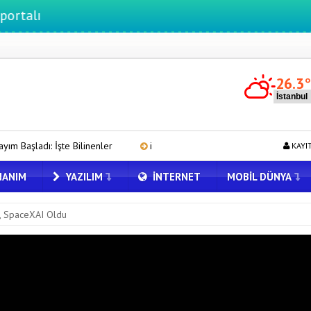
26.3
nenler
iOS 27 Güncellemesi ile AirPods’a Neler Geliyor?
Ka
KAYI
ANIM
YAZILIM
İNTERNET
MOBIL DÜNYA
I, SpaceXAI Oldu