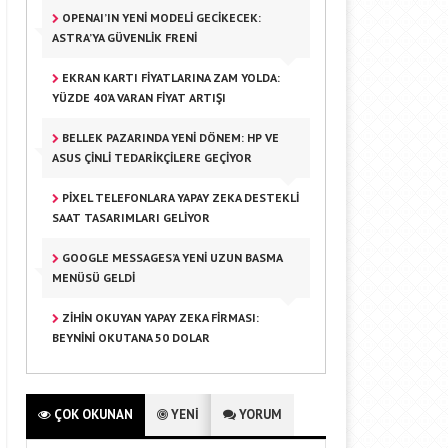
OPENAI’IN YENI MODELI GECIKECEK:
ASTRA’YA GÜVENLIK FRENI
EKRAN KARTI FIYATLARINA ZAM YOLDA:
YÜZDE 40’A VARAN FIYAT ARTIŞI
BELLEK PAZARINDA YENI DÖNEM: HP VE
ASUS ÇINLI TEDARIKÇILERE GEÇIYOR
PIXEL TELEFONLARA YAPAY ZEKA DESTEKLI
SAAT TASARIMLARI GELIYOR
GOOGLE MESSAGES’A YENI UZUN BASMA
MENÜSÜ GELDI
ZIHIN OKUYAN YAPAY ZEKA FIRMASI:
BEYNINI OKUTANA 50 DOLAR
ÇOK OKUNAN
YENİ
YORUM