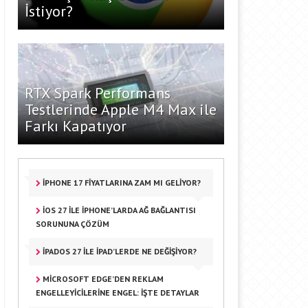
İstiyor?
RTX Spark Performans
Testlerinde Apple M4 Max ile
Farkı Kapatıyor
IPHONE 17 FIYATLARINA ZAM MI GELIYOR?
IOS 27 ILE IPHONE’LARDA AĞ BAĞLANTISI
SORUNUNA ÇÖZÜM
IPADOS 27 ILE IPAD’LERDE NE DEĞIŞIYOR?
MICROSOFT EDGE’DEN REKLAM
ENGELLEYICILERINE ENGEL: İŞTE DETAYLAR