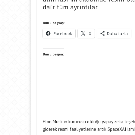
dair tüm ayrıntılar.
Bunu paylaş:
Facebook
X
Daha fazla
Bunu beğen:
Elon Musk’ın kurucusu olduğu yapay zeka teşebbü
giderek resmi faaliyetlerine artık SpaceXAI ism