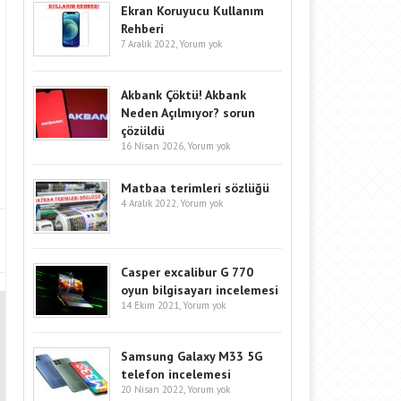
Ekran Koruyucu Kullanım
Rehberi
7 Aralık 2022,
Yorum yok
Akbank Çöktü! Akbank
Neden Açılmıyor? sorun
çözüldü
16 Nisan 2026,
Yorum yok
Matbaa terimleri sözlüğü
4 Aralık 2022,
Yorum yok
Casper excalibur G 770
oyun bilgisayarı incelemesi
14 Ekim 2021,
Yorum yok
Samsung Galaxy M33 5G
telefon incelemesi
20 Nisan 2022,
Yorum yok