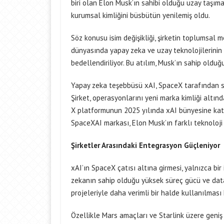
biri olan Elon Musk’ın sahibi olduğu uzay taşıma
kurumsal kimliğini büsbütün yenilemiş oldu.
Söz konusu isim değişikliği, şirketin toplumsal 
dünyasında yapay zeka ve uzay teknolojilerinin
bedellendiriliyor. Bu atılım, Musk’ın sahip olduğu 
Yapay zeka teşebbüsü xAI, SpaceX tarafından sa
Şirket, operasyonlarını yeni marka kimliği altınd
X platformunun 2025 yılında xAI bünyesine katıl
SpaceXAI markası, Elon Musk’ın farklı teknoloji 
Şirketler Arasındaki Entegrasyon Güçleniyor
xAI’ın SpaceX çatısı altına girmesi, yalnızca bir
zekanın sahip olduğu yüksek süreç gücü ve data 
projeleriyle daha verimli bir halde kullanılması 
Özellikle Mars amaçları ve Starlink üzere geniş