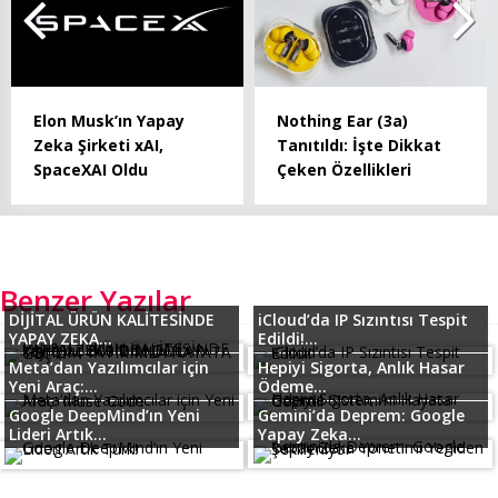
Elon Musk’ın Yapay
Nothing Ear (3a)
Zeka Şirketi xAI,
Tanıtıldı: İşte Dikkat
SpaceXAI Oldu
Çeken Özellikleri
Benzer Yazılar
DİJİTAL ÜRÜN KALİTESİNDE
iCloud’da IP Sızıntısı Tespit
YAPAY ZEKA...
Edildi!...
Meta’dan Yazılımcılar için
Hepiyi Sigorta, Anlık Hasar
Yeni Araç:...
Ödeme...
Google DeepMind’ın Yeni
Gemini’da Deprem: Google
Lideri Artık...
Yapay Zeka...