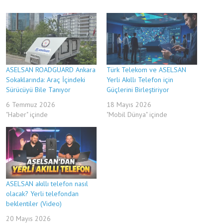
ASELSAN ROADGUARD Ankara
Türk Telekom ve ASELSAN
Sokaklarında: Araç İçindeki
Yerli Akıllı Telefon için
Sürücüyü Bile Tanıyor
Güçlerini Birleştiriyor
6 Temmuz 2026
18 Mayıs 2026
"Haber" içinde
"Mobil Dünya" içinde
ASELSAN akıllı telefon nasıl
olacak? Yerli telefondan
beklentiler (Video)
20 Mayıs 2026