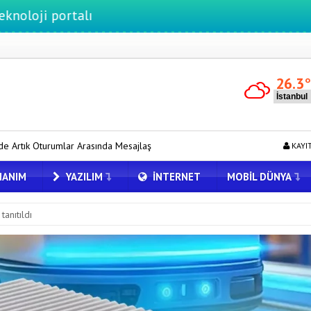
rtalı
26.3
nda Mesajlaşabiliyor
Google Pixel 11 Pro XL Türkiye’de Karabors
KAYI
ANIM
YAZILIM
İNTERNET
MOBIL DÜNYA
tanıtıldı