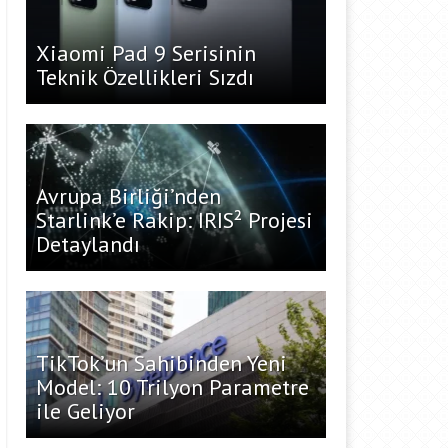
Xiaomi Pad 9 Serisinin
Teknik Özellikleri Sızdı
Avrupa Birliği’nden
Starlink’e Rakip: IRIS² Projesi
Detaylandı
TikTok’un Sahibinden Yeni
Model: 10 Trilyon Parametre
ile Geliyor