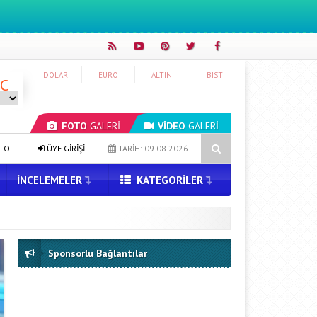
DOLAR
EURO
ALTIN
BIST
°C
FOTO
GALERİ
VİDEO
GALERİ
aya Düştü
MacBook Ultra için Geri Sayım Başladı: İşte Bilinenler
T OL
ÜYE GİRİŞİ
TARİH: 09.08.2026
İNCELEMELER
KATEGORILER
Sponsorlu Bağlantılar