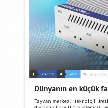
Facebook
Twitter
1 Ağustos 2025
Dünyanın en küçük fan
Tayvan merkezli teknoloji üret
dayanan Core Ultra işlemcili y