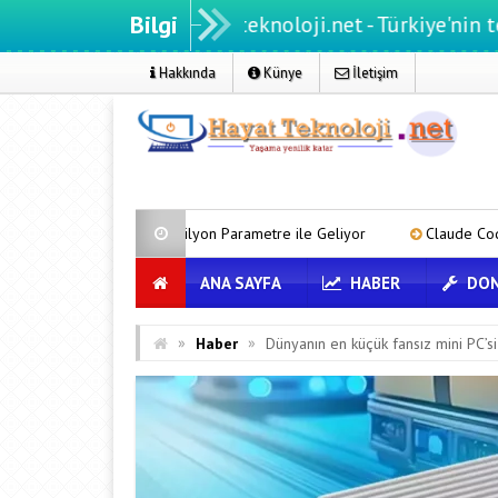
Bilgi
Hayatteknoloji.net - Türkiye'nin teknoloji po
Hakkında
Künye
İletişim
0 Trilyon Parametre ile Geliyor
Claude Code Artık Oturumlar Arası
ANA SAYFA
HABER
DON
»
»
Haber
Dünyanın en küçük fansız mini PC’si 