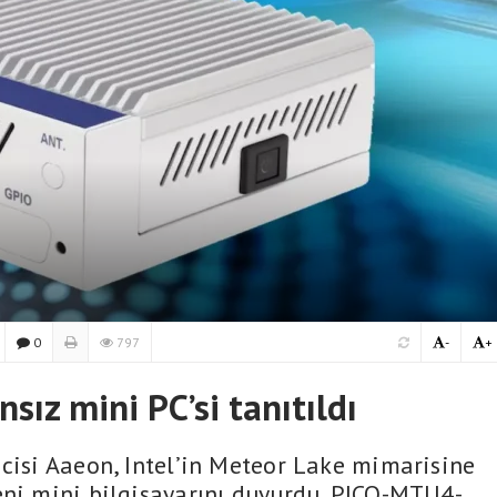
0
797
-
+
sız mini PC’si tanıtıldı
icisi Aaeon, Intel’in Meteor Lake mimarisine
eni mini bilgisayarını duyurdu. PICO-MTU4-