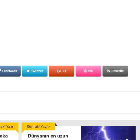
Facebook
Twitter
+1
Pin
LinkedIn
ki Yazı
Sonraki Yazı
zeka
Dünyanın en uzun