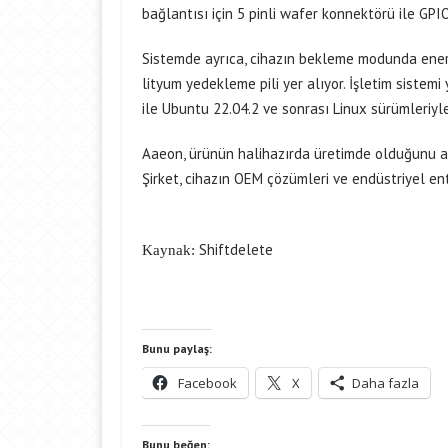
bağlantısı için 5 pinli wafer konnektörü ile GP
Sistemde ayrıca, cihazın bekleme modunda enerji
lityum yedekleme pili yer alıyor. İşletim sist
ile Ubuntu 22.04.2 ve sonrası Linux sürümleriyle
Aaeon, ürünün halihazırda üretimde olduğunu açık
Şirket, cihazın OEM çözümleri ve endüstriyel enteg
Shiftdelete
Kaynak:
Bunu paylaş:
Facebook
X
Daha fazla
Bunu beğen: