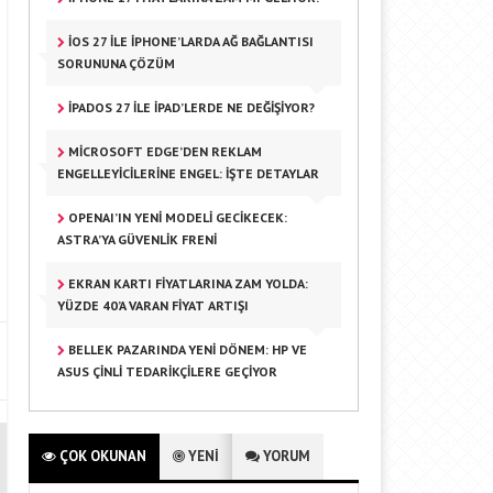
IOS 27 ILE IPHONE’LARDA AĞ BAĞLANTISI
SORUNUNA ÇÖZÜM
IPADOS 27 ILE IPAD’LERDE NE DEĞIŞIYOR?
MICROSOFT EDGE’DEN REKLAM
ENGELLEYICILERINE ENGEL: İŞTE DETAYLAR
OPENAI’IN YENI MODELI GECIKECEK:
ASTRA’YA GÜVENLIK FRENI
EKRAN KARTI FIYATLARINA ZAM YOLDA:
YÜZDE 40’A VARAN FIYAT ARTIŞI
BELLEK PAZARINDA YENI DÖNEM: HP VE
ASUS ÇINLI TEDARIKÇILERE GEÇIYOR
ÇOK OKUNAN
YENİ
YORUM