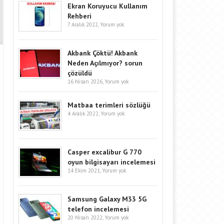
Ekran Koruyucu Kullanım
Rehberi
7 Aralık 2022,
Yorum yok
Akbank Çöktü! Akbank
Neden Açılmıyor? sorun
çözüldü
16 Nisan 2026,
Yorum yok
Matbaa terimleri sözlüğü
4 Aralık 2022,
Yorum yok
Casper excalibur G 770
oyun bilgisayarı incelemesi
14 Ekim 2021,
Yorum yok
Samsung Galaxy M33 5G
telefon incelemesi
20 Nisan 2022,
Yorum yok