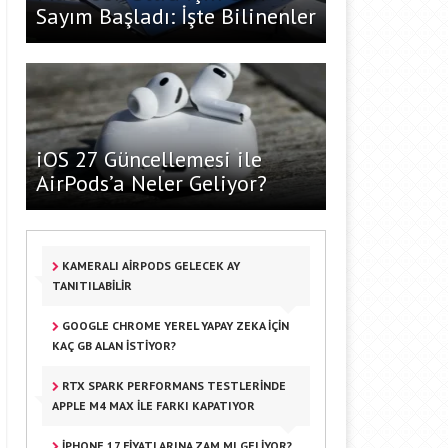
Sayım Başladı: İşte Bilinenler
iOS 27 Güncellemesi ile
AirPods’a Neler Geliyor?
KAMERALI AIRPODS GELECEK AY
TANITILABILIR
GOOGLE CHROME YEREL YAPAY ZEKA IÇIN
KAÇ GB ALAN İSTIYOR?
RTX SPARK PERFORMANS TESTLERINDE
APPLE M4 MAX ILE FARKI KAPATIYOR
IPHONE 17 FIYATLARINA ZAM MI GELIYOR?