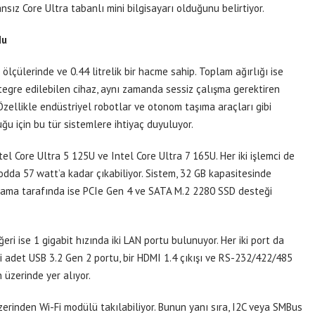
nsız Core Ultra tabanlı mini bilgisayarı olduğunu belirtiyor.
du
 ölçülerinde ve 0.44 litrelik bir hacme sahip. Toplam ağırlığı ise
tegre edilebilen cihaz, aynı zamanda sessiz çalışma gerektiren
Özellikle endüstriyel robotlar ve otonom taşıma araçları gibi
ğu için bu tür sistemlere ihtiyaç duyuluyor.
tel Core Ultra 5 125U ve Intel Core Ultra 7 165U. Her iki işlemci de
dda 57 watt’a kadar çıkabiliyor. Sistem, 32 GB kapasitesinde
lama tarafında ise PCIe Gen 4 ve SATA M.2 2280 SSD desteği
ğeri ise 1 gigabit hızında iki LAN portu bulunuyor. Her iki port da
iki adet USB 3.2 Gen 2 portu, bir HDMI 1.4 çıkışı ve RS-232/422/485
 üzerinde yer alıyor.
erinden Wi-Fi modülü takılabiliyor. Bunun yanı sıra, I2C veya SMBus