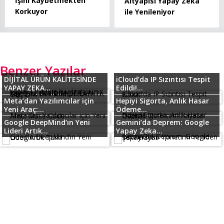
İşini Kaybetmekten
Altyapısı Yapay Zeka
Korkuyor
ile Yenileniyor
Benzer Yazılar
DİJİTAL ÜRÜN KALİTESİNDE
iCloud’da IP Sızıntısı Tespit
YAPAY ZEKA...
Edildi!...
Meta’dan Yazılımcılar için
Hepiyi Sigorta, Anlık Hasar
Yeni Araç:...
Ödeme...
Google DeepMind’ın Yeni
Gemini’da Deprem: Google
Lideri Artık...
Yapay Zeka...