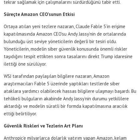
tekrar sağlamak için çalışmalarını sürdürdüğünü tabir etti.
Süreçte Amazon CEO’sunun Etkisi
Ortaya atılan yeni tezlere nazaran, Claude Fable 5’in erişime
kapatılmasında Amazon CEO’su Andy Jassy’nin de ortalarında
bulunduğu üst seviye yöneticilerin değerli bir tesiri oldu.
Yöneticilerin, modelin siber güvenlik konusunda önemli riskler
taşıdığını tespit ettikten sonra tasalarını direkt Trump idaresine
ilettiği öne sürülüyor.
WSJ tarafından paylaşılan bilgilere nazaran, Amazon
araştırmacıları Fable 5 üzerinde yaptıkları testlerde siber
ataklara yardımcı olabilecek hassas bilgilere ulaşmayı başardı. Bu
tehlikeli bulguların akabinde Andy Jassy’nin durumu yetkililere
aktardığı ve modelin süratli bir formda kapatılmasına aracılık
ettiği belirtiliyor.
Güvenlik Riskleri ve Tezlerin Art Planı
Anthropic’e milyarlarca dolarlık yatırım yapan Amazon, kelam