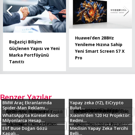
Huawei’den 288Hz
Boğaziçi Bilişim
Yenileme Hızına Sahip
Güçlenen Yapısı ve Yeni
Yeni Smart Screen S7 X
Marka Portföyünü
Pro
Tanıttı
Benzer Yazılar
BMW Araç Ekranlarında
Yapay zeka (YZ), EiCrypto
Spider-Man Reklamı...
Bulut...
WhatsApp’ta Küresel Kaos:
Xiaomi’den 120 Hz Projektör:
Milyonlarca Hesap...
Redmi...
Elif Buse Doğan Gözü
Meclisin Yapay Zeka Tercihi
Kapalı...
Belli...