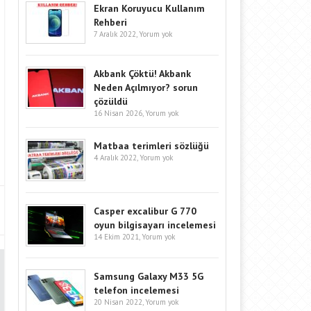
Ekran Koruyucu Kullanım
Rehberi
7 Aralık 2022,
Yorum yok
Akbank Çöktü! Akbank
Neden Açılmıyor? sorun
çözüldü
16 Nisan 2026,
Yorum yok
Matbaa terimleri sözlüğü
4 Aralık 2022,
Yorum yok
Casper excalibur G 770
oyun bilgisayarı incelemesi
14 Ekim 2021,
Yorum yok
Samsung Galaxy M33 5G
telefon incelemesi
20 Nisan 2022,
Yorum yok