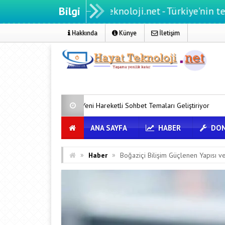
Bilgi
Hayatteknoloji.net - Türkiye'nin teknoloji porta
Hakkında
Künye
İletişim
eni Hareketli Sohbet Temaları Geliştiriyor
Android için iMessage 
ANA SAYFA
HABER
DON
»
»
Haber
Boğaziçi Bilişim Güçlenen Yapısı v