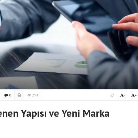
0
291
-
+
enen Yapısı ve Yeni Marka