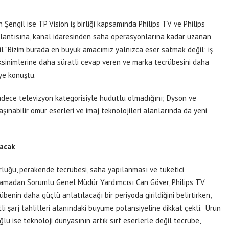
Şengil ise TP Vision iş birliği kapsamında Philips TV ve Philips
lantısına, kanal idaresinden saha operasyonlarına kadar uzanan
gil “Bizim burada en büyük amacımız yalnızca eser satmak değil; iş
eksinimlerine daha süratli cevap veren ve marka tecrübesini daha
ye konuştu.
sadece televizyon kategorisiyle hudutlu olmadığını; Dyson ve
ınabilir ömür eserleri ve imaj teknolojileri alanlarında da yeni
kacak
rlüğü, perakende tecrübesi, saha yapılanması ve tüketici
arlamadan Sorumlu Genel Müdür Yardımcısı Can Göver, Philips TV
benin daha güçlü anlatılacağı bir periyoda girildiğini belirtirken,
 şarj tahlilleri alanındaki büyüme potansiyeline dikkat çekti.
Ürün
 ise teknoloji dünyasının artık sırf eserlerle değil tecrübe,