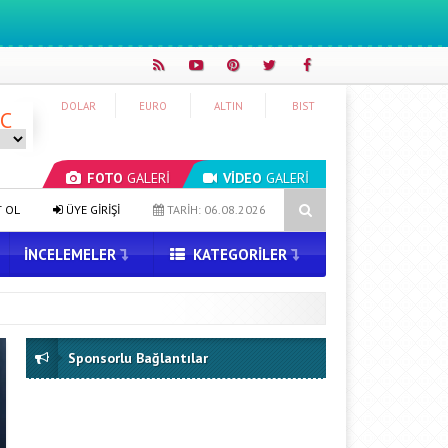
DOLAR
EURO
ALTIN
BIST
°C
FOTO
GALERİ
VİDEO
GALERİ
ık Türk!
Gemini’da Deprem: Google Yapay Zeka Yönetimi Yeniden Ş
T OL
ÜYE GİRİŞİ
TARİH: 06.08.2026
İNCELEMELER
KATEGORILER
Sponsorlu Bağlantılar