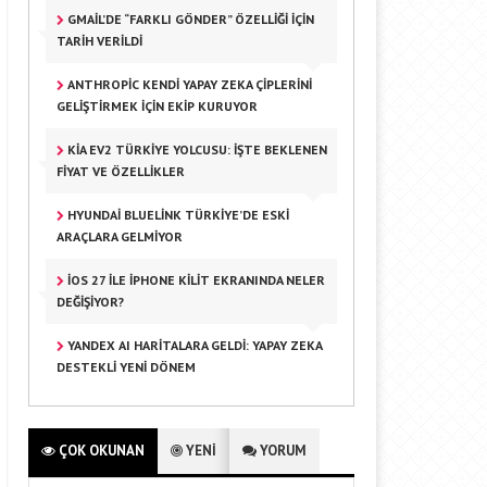
GMAIL’DE “FARKLI GÖNDER” ÖZELLIĞI IÇIN
TARIH VERILDI
ANTHROPIC KENDI YAPAY ZEKA ÇIPLERINI
GELIŞTIRMEK IÇIN EKIP KURUYOR
KIA EV2 TÜRKIYE YOLCUSU: İŞTE BEKLENEN
FIYAT VE ÖZELLIKLER
HYUNDAI BLUELINK TÜRKIYE’DE ESKI
ARAÇLARA GELMIYOR
IOS 27 ILE IPHONE KILIT EKRANINDA NELER
DEĞIŞIYOR?
YANDEX AI HARITALARA GELDI: YAPAY ZEKA
DESTEKLI YENI DÖNEM
ÇOK OKUNAN
YENİ
YORUM