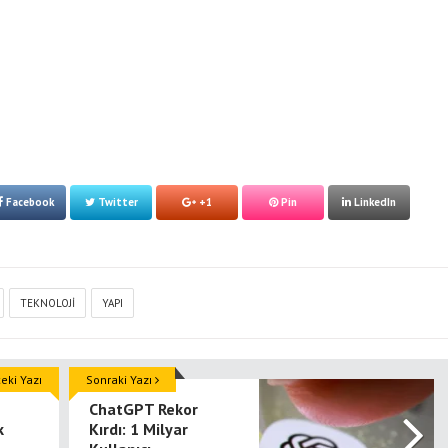
Facebook
Twitter
+1
Pin
LinkedIn
TEKNOLOJI
YAPI
ki Yazı
Sonraki Yazı
ChatGPT Rekor
k
Kırdı: 1 Milyar