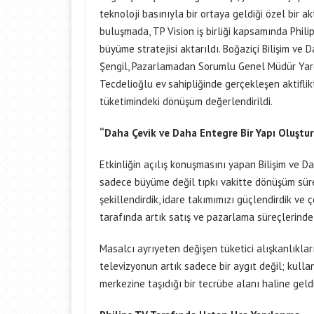
teknoloji basınıyla bir ortaya geldiği özel bir ak
buluşmada, TP Vision iş birliği kapsamında Phil
büyüme stratejisi aktarıldı. Boğaziçi Bilişim v
Şengil, Pazarlamadan Sorumlu Genel Müdür Yard
Tecdelioğlu ev sahipliğinde gerçekleşen aktiflik
tüketimindeki dönüşüm değerlendirildi.
“Daha Çevik ve Daha Entegre Bir Yapı Oluştu
Etkinliğin açılış konuşmasını yapan Bilişim ve Da
sadece büyüme değil tıpkı vakitte dönüşüm süre
şekillendirdik, idare takımımızı güçlendirdik ve 
tarafında artık satış ve pazarlama süreçlerinde
Masalcı ayrıyeten değişen tüketici alışkanlıkları
televizyonun artık sadece bir aygıt değil; kullan
merkezine taşıdığı bir tecrübe alanı haline geldi