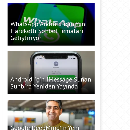
WhatsApp Android için Yeni
Hareketli Sohbet Temaları
Geliştiriyor
Android için iMessage Sunan
Sunbird Yeniden Yayında
Google DeepMind’ın Yeni