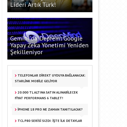
Lideri Artık Türk!
Gemini’da Deprem: Google
Yapay Zeka Yönetimi Yeniden
Şekilleniyor
TELEFONLAR DIREKT UYDUYA BAĞLANACAK:
STARLINK MOBILE GELIYOR
20.000 TL ALTINA SATIN ALINABILECEK
FIYAT PERFORMANS 6 TABLET!
IPHONE 18 PRO NE ZAMAN TANITILACAK?
TCL P80 SERISI SIZDI: İŞTE İLK DETAYLAR