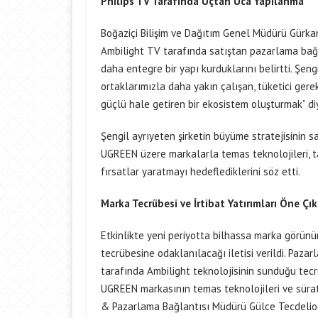
Philips TV Tarafında Uçtan Uca Yapılanma
Boğaziçi Bilişim ve Dağıtım Genel Müdürü Gürkan 
Ambilight TV tarafında satıştan pazarlama bağ
daha entegre bir yapı kurduklarını belirtti. Şen
ortaklarımızla daha yakın çalışan, tüketici ger
güçlü hale getiren bir ekosistem oluşturmak” di
Şengil ayrıyeten şirketin büyüme stratejisinin 
UGREEN üzere markalarla temas teknolojileri, taş
fırsatlar yaratmayı hedeflediklerini söz etti.
Marka Tecrübesi ve İrtibat Yatırımları Öne Çı
Etkinlikte yeni periyotta bilhassa marka görünü
tecrübesine odaklanılacağı iletisi verildi. Paz
tarafında Ambilight teknolojisinin sunduğu tecrü
UGREEN markasının temas teknolojileri ve süratli
& Pazarlama Bağlantısı Müdürü Gülce Tecdelioğlu