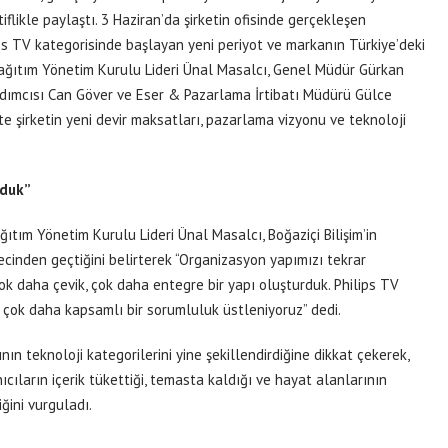
tiflikle paylaştı. 3 Haziran’da şirketin ofisinde gerçekleşen
ips TV kategorisinde başlayan yeni periyot ve markanın Türkiye’deki
e Dağıtım Yönetim Kurulu Lideri Ünal Masalcı, Genel Müdür Gürkan
ımcısı Can Göver ve Eser & Pazarlama İrtibatı Müdürü Gülce
te şirketin yeni devir maksatları, pazarlama vizyonu ve teknoloji
rduk”
ğıtım Yönetim Kurulu Lideri Ünal Masalcı, Boğaziçi Bilişim’in
cinden geçtiğini belirterek “Organizasyon yapımızı tekrar
çok daha çevik, çok daha entegre bir yapı oluşturduk. Philips TV
 çok daha kapsamlı bir sorumluluk üstleniyoruz” dedi.
nın teknoloji kategorilerini yine şekillendirdiğine dikkat çekerek,
ıcıların içerik tükettiği, temasta kaldığı ve hayat alanlarının
ğini vurguladı.