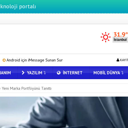
lı
31.9
Sunan Sunbird Yeniden Yayında
Google DeepMind’ın Yeni Lideri Art
KAYI
ANIM
YAZILIM
İNTERNET
MOBIL DÜNYA
e Yeni Marka Portföyünü Tanıttı