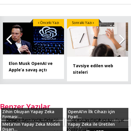
Önceki Yazı
Sonraki Yazı
Elon Musk OpenAI ve
Tavsiye edilen web
Apple’a savaş açtı
siteleri
Benzer Yazılar
Zihin Okuyan Yapay Zeka
OpenAI’ın İlk Cihazı için
Firması:...
Fiyat...
Meta’nın Yapay Zeka Modeli
Yapay Zeka ile Üretilen
Dışarı...
Müziklere...