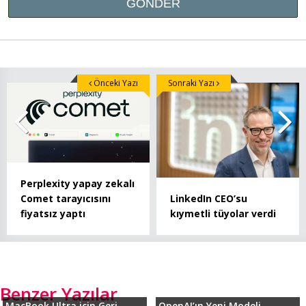
Önceki Yazı
Sonraki Yazı
Perplexity yapay zekalı
LinkedIn CEO’su
Comet tarayıcısını
kıymetli tüyolar verdi
fiyatsız yaptı
Benzer Yazılar
MacBook Ultra için Geri
OpenAI’ın Yeni Modeli