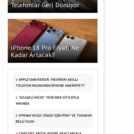
Telefonlar Geri Dönüyor
iPhone 18 Pro Fiyatı Ne
Kadar Artacak?
APPLE’DAN REKOR: PREMIUM AKILLI
TELEFON PAZARINDA IPHONE HAKIMIYETI
“KOCAELI MÜZE” YENI WEB SITESIYLE
YAYINDA
OPENAI’IN İLK CIHAZI IÇIN FIYAT VE TASARIM
BELLI OLDU
CHATGPT ARTIK ADOBE ARAÇLARIYLA