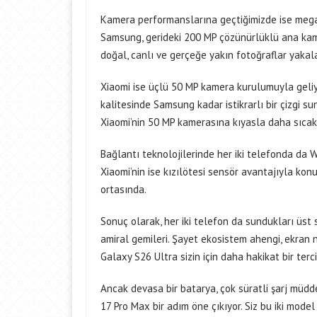
Kamera performanslarına geçtiğimizde ise megap
Samsung, gerideki 200 MP çözünürlüklü ana kame
doğal, canlı ve gerçeğe yakın fotoğraflar yakal
Xiaomi ise üçlü 50 MP kamera kurulumuyla geliy
kalitesinde Samsung kadar istikrarlı bir çizgi
Xiaomi’nin 50 MP kamerasına kıyasla daha sıcak 
Bağlantı teknolojilerinde her iki telefonda da 
Xiaomi’nin ise kızılötesi sensör avantajıyla kon
ortasında.
Sonuç olarak, her iki telefon da sundukları üst 
amiral gemileri. Şayet ekosistem ahengi, ekran
Galaxy S26 Ultra sizin için daha hakikat bir tercih
Ancak devasa bir batarya, çok süratli şarj müd
17 Pro Max bir adım öne çıkıyor. Siz bu iki mode