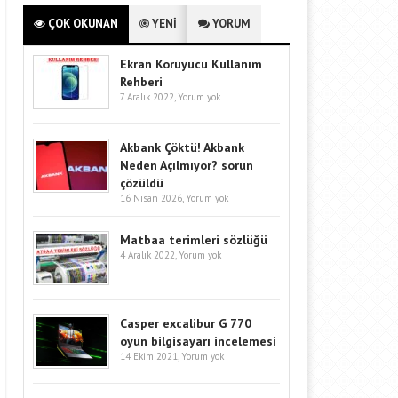
ÇOK OKUNAN
YENİ
YORUM
Ekran Koruyucu Kullanım
Rehberi
7 Aralık 2022,
Yorum yok
Akbank Çöktü! Akbank
Neden Açılmıyor? sorun
çözüldü
16 Nisan 2026,
Yorum yok
Matbaa terimleri sözlüğü
4 Aralık 2022,
Yorum yok
Casper excalibur G 770
oyun bilgisayarı incelemesi
14 Ekim 2021,
Yorum yok