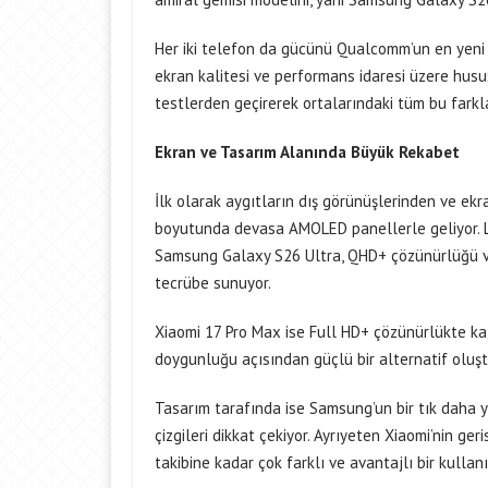
Her iki telefon da gücünü Qualcomm’un en yeni i
ekran kalitesi ve performans idaresi üzere hususl
testlerden geçirerek ortalarındaki tüm bu farkla
Ekran ve Tasarım Alanında Büyük Rekabet
İlk olarak aygıtların dış görünüşlerinden ve ek
boyutunda devasa AMOLED panellerle geliyor. L
Samsung Galaxy S26 Ultra, QHD+ çözünürlüğü ve
tecrübe sunuyor.
Xiaomi 17 Pro Max ise Full HD+ çözünürlükte kal
doygunluğu açısından güçlü bir alternatif oluşt
Tasarım tarafında ise Samsung’un bir tık daha yu
çizgileri dikkat çekiyor. Ayrıyeten Xiaomi’nin ge
takibine kadar çok farklı ve avantajlı bir kullan