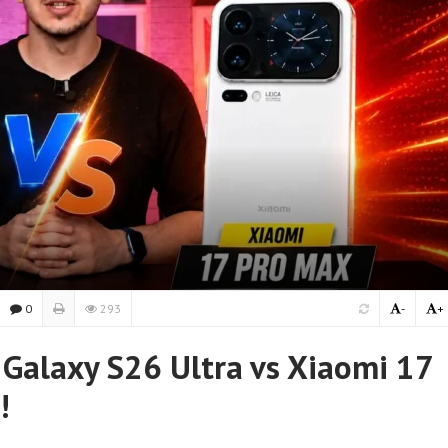
0
293
-
+
 Galaxy S26 Ultra vs Xiaomi 17
!