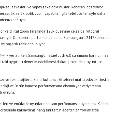
iksel savaşları ve yapay zeka dokunuşları kendisini gösteriyor.
rası, 5x ve 3x optik zoom yapabilen çift telefoto lensiyle daha
amanızı sağlıyor.
or ve dijital zoom tarafında 120x düzeyine çıksa da fotoğraf
 sunamıyor. Ön kamera performansında da Samsung’un 12 MP kamerası,
ve başarılı renkler sunuyor.
Wi-Fi 7 yer alırken, Samsung’un Bluetooth 6.0 sürümünü barındırması,
uttaki aygıtları denetim edebilmesi dikkat çeken öbür ayrıntılar
seviye teknolojilerle kendi kullanıcı kitlelerini mutlu edecek cinsten
 netliği ve üstün kamera performansına ehemmiyet veriyorsanız
 olabilir.
detleri ve emülatör oyunlarında tam performans istiyorsanız Xiaomi
l ortasında kalsaydınız hangisini tercih ederdiniz? Yorumlarda