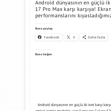
Android dünyasının en güçlü ik
17 Pro Max karşı karşıya! Ekra
performanslarını kıyasladığımız
Bunu paylaş:
Facebook
X
Daha fazla
Bunu beğen:
Android dünyasının en güçlü iki ismi karşı karş
amiral gemisi modelini, yani Samsung Galaxy S26 