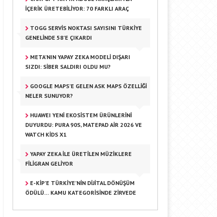
İÇERIK ÜRETEBILIYOR: 70 FARKLI ARAÇ
TOGG SERVIS NOKTASI SAYISINI TÜRKIYE
GENELINDE 58’E ÇIKARDI
META’NIN YAPAY ZEKA MODELI DIŞARI
SIZDI: SIBER SALDIRI OLDU MU?
GOOGLE MAPS’E GELEN ASK MAPS ÖZELLIĞI
NELER SUNUYOR?
HUAWEI YENI EKOSISTEM ÜRÜNLERINI
DUYURDU: PURA 90S, MATEPAD AIR 2026 VE
WATCH KIDS X1
YAPAY ZEKA ILE ÜRETILEN MÜZIKLERE
FILIGRAN GELIYOR
E-KİP’E TÜRKIYE’NIN DIJITAL DÖNÜŞÜM
ÖDÜLÜ… KAMU KATEGORISINDE ZIRVEDE