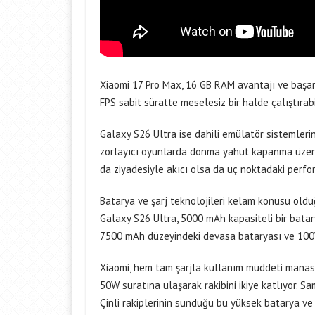
Xiaomi 17 Pro Max, 16 GB RAM avantajı ve başar
FPS sabit süratte meselesiz bir halde çalıştırabi
Galaxy S26 Ultra ise dahili emülatör sistemleri
zorlayıcı oyunlarda donma yahut kapanma üzere 
da ziyadesiyle akıcı olsa da uç noktadaki perfo
Batarya ve şarj teknolojileri kelam konusu oldu
Galaxy S26 Ultra, 5000 mAh kapasiteli bir batar
7500 mAh düzeyindeki devasa bataryası ve 100W 
Xiaomi, hem tam şarjla kullanım müddeti manas
50W suratına ulaşarak rakibini ikiye katlıyor. S
Çinli rakiplerinin sunduğu bu yüksek batarya ve