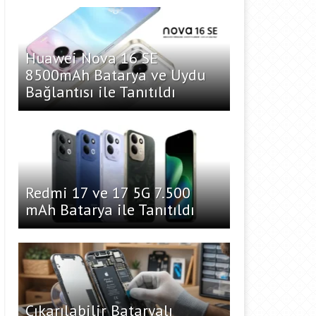
Huawei Nova 16 SE
8500mAh Batarya ve Uydu
Bağlantısı ile Tanıtıldı
Redmi 17 ve 17 5G 7.500
mAh Batarya ile Tanıtıldı
Çıkarılabilir Bataryalı