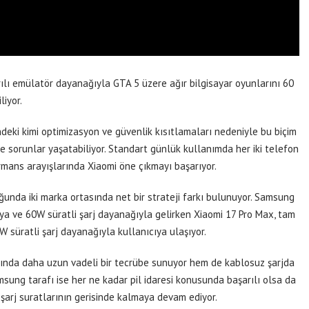
ılı emülatör dayanağıyla GTA 5 üzere ağır bilgisayar oyunlarını 60
liyor.
ndeki kimi optimizasyon ve güvenlik kısıtlamaları nedeniyle bu biçim
sorunlar yaşatabiliyor. Standart günlük kullanımda her iki telefon
rmans arayışlarında Xiaomi öne çıkmayı başarıyor.
ğunda iki marka ortasında net bir strateji farkı bulunuyor. Samsung
ya ve 60W süratli şarj dayanağıyla gelirken Xiaomi 17 Pro Max, tam
süratli şarj dayanağıyla kullanıcıya ulaşıyor.
ında daha uzun vadeli bir tecrübe sunuyor hem de kablosuz şarjda
amsung tarafı ise her ne kadar pil idaresi konusunda başarılı olsa da
 şarj suratlarının gerisinde kalmaya devam ediyor.