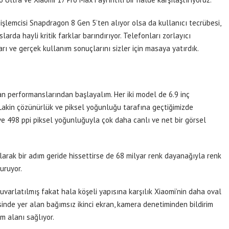
şlemcisi Snapdragon 8 Gen 5’ten alıyor olsa da kullanıcı tecrübesi,
arda hayli kritik farklar barındırıyor. Telefonları zorlayıcı
rı ve gerçek kullanım sonuçlarını sizler için masaya yatırdık.
ran performanslarından başlayalım. Her iki model de 6.9 inç
akin çözünürlük ve piksel yoğunluğu tarafına geçtiğimizde
 498 ppi piksel yoğunluğuyla çok daha canlı ve net bir görsel
arak bir adım geride hissettirse de 68 milyar renk dayanağıyla renk
uruyor.
varlatılmış fakat hala köşeli yapısına karşılık Xiaomi’nin daha oval
risinde yer alan bağımsız ikinci ekran, kamera denetiminden bildirim
ım alanı sağlıyor.