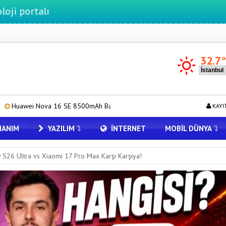
ı
32.7
 8500mAh Batarya ve Uydu Bağlantısı ile Tanıtıldı
Redmi 17 ve 17
KAYI
ANIM
YAZILIM
İNTERNET
MOBIL DÜNYA
y S26 Ultra vs Xiaomi 17 Pro Max Karşı Karşıya!