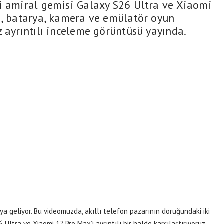
i amiral gemisi Galaxy S26 Ultra ve Xiaomi
n, batarya, kamera ve emülatör oyun
 ayrıntılı inceleme görüntüsü yayında.
ıya geliyor. Bu videomuzda, akıllı telefon pazarının doruğundaki iki
Ultra ve Xiaomi 17 Pro Max’i ayrıntılı bir halde karşılaştırıyoruz.