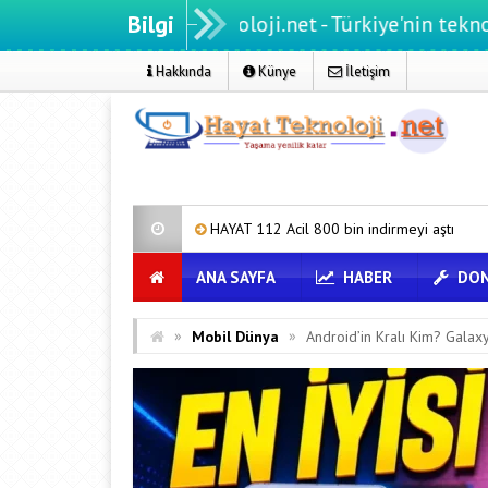
Bilgi
Hayatteknoloji.net - Türkiye'nin teknoloji portal
Hakkında
Künye
İletişim
du
HAYAT 112 Acil 800 bin indirmeyi aştı
Huawei Nova 16 SE
ANA SAYFA
HABER
DON
»
»
Mobil Dünya
Android’in Kralı Kim? Galax