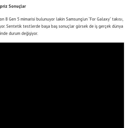
priz Sonuçlar
on 8 Gen 5 mimarisi bulunuyor lakin Samsung’un “For Galaxy” takısı,
iyor. Sentetik testlerde başa baş sonuçlar görsek de iş gerçek dünya
inde durum değişiyor.