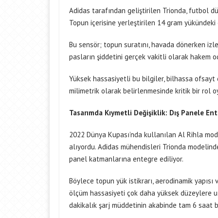
Adidas tarafından geliştirilen Trionda, futbol 
Topun içerisine yerleştirilen 14 gram yükündek
Bu sensör; topun suratını, havada dönerken izle
pasların şiddetini gerçek vakitli olarak hakem od
Yüksek hassasiyetli bu bilgiler, bilhassa ofsayt 
milimetrik olarak belirlenmesinde kritik bir rol o
Tasarımda Kıymetli Değişiklik: Dış Panele En
2022 Dünya Kupası’nda kullanılan Al Rihla mode
alıyordu. Adidas mühendisleri Trionda modelinde
panel katmanlarına entegre ediliyor.
Böylece topun yük istikrarı, aerodinamik yapısı 
ölçüm hassasiyeti çok daha yüksek düzeylere ula
dakikalık şarj müddetinin akabinde tam 6 saat bo