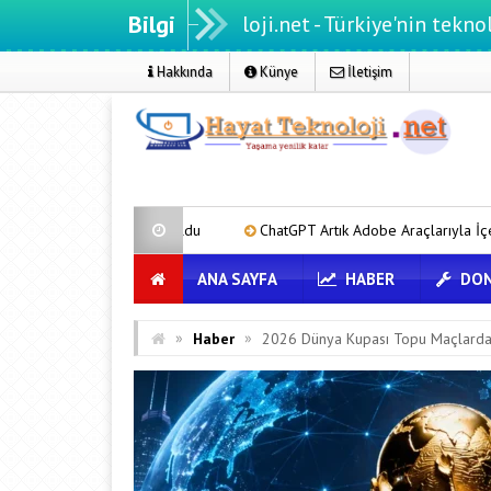
Bilgi
Hayatteknoloji.net - Türkiye'nin teknoloji portalı
Hakkında
Künye
İletişim
li Oldu
ChatGPT Artık Adobe Araçlarıyla İçerik Üretebiliyor: 70 Fark
ANA SAYFA
HABER
DON
»
»
Haber
2026 Dünya Kupası Topu Maçlarda