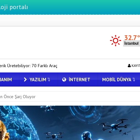
32.7
lı Araç
Togg Servis Noktası Sayısını Türkiye Genelinde 58’e Çıkardı
KAYI
ANIM
YAZILIM
İNTERNET
MOBIL DÜNYA
n Önce Şarj Oluyor