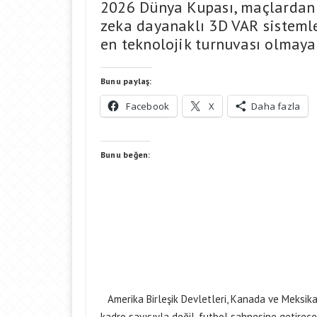
2026 Dünya Kupası, maçlardan e
zeka dayanaklı 3D VAR sistemle
en teknolojik turnuvası olmaya 
Bunu paylaş:
Facebook
X
Daha fazla
Bunu beğen:
Amerika Birleşik Devletleri, Kanada ve Meksik
kadro sayısıyla değil, futbol sahnesine getirece