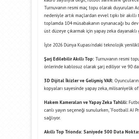
Turnuvanın resmi maç topu olarak duyurulan Adid
nedeniyle artık maçlardan evvel tıpkı bir akıllı
toplamda 104 müsabakanın oynanacağı bu dev tert
üst düzeye çıkarmak için yapay zeka dayanaklı g
İşte 2026 Dünya Kupası’ndaki teknolojik yenilikl
Şarj Edilebilir Akıllı Top:
Turnuvanın resmi topu 
önlerinde kablosuz olarak şarj ediliyor ve 90 dak
3D Dijital İkizler ve Gelişmiş VAR:
Oyuncuların 
kopyaları sayesinde yapay zeka, milisaniyelik of
Hakem Kameraları ve Yapay Zeka Tahlili:
Futbo
canlı yayın seçeneği sunulurken, “Football AI Pro
sağlıyor.
Akıllı Top Trionda: Saniyede 500 Data Nokta