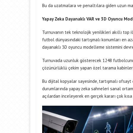
Bu da uzatmalara ve penaltılara giden uzun maçl
Yapay Zeka Dayanaklı VAR ve 3D Oyuncu Mode
Turnuvanın tek teknolojik yenilikleri akıllı top
futbol dünyasındaki tartışmalı konumları en aza
dayanaklı 3D oyuncu modelleme sistemini devre
Turnuvada uzunluk gösterecek 1248 futbolcunu
çözünürlüklü çekim yapan özel tarama kabinlerine
Bu dijital kopyalar sayesinde, tartışmalı ofsayt
durumlarında yapay zeka sahneleri sanal ortamda
açılardan inceleyerek en gerçek kararı çok kısa