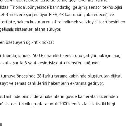
as “Trionda”, bünyesinde barındırdığı gelişmiş sensör teknolojisi
 telefon üzere şarj ediliyor. FIFA, 48 kadronun çaba edeceği ve
ipte, hakem kusurlarını sıfıra indirmek ve izleyici tecrübesini en
elişmiş sistemleri alana sürüyor.
eri özetleyen üç kritik nokta:
Trionda, içindeki 500 Hz hareket sensörünü çalıştırmak için maç
ikalık şarjla 6 saat kesintisiz data transferi sağlıyor.
turnuva öncesinde 28 farklı tarama kabininde oluşturulan dijital
sayt ve temas tahlillerini hakemlerin ekranına getiriyor.
l tarihinde birinci defa hakemlerin gövde kameraları üzerinden
” sistemi teknik gruplara anlık 2000’den fazla istatistiki bilgi
sı