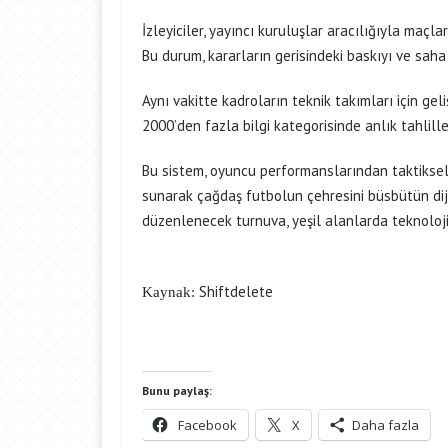
İzleyiciler, yayıncı kuruluşlar aracılığıyla maç
Bu durum, kararların gerisindeki baskıyı ve saha 
Aynı vakitte kadroların teknik takımları için gel
2000’den fazla bilgi kategorisinde anlık tahlille
Bu sistem, oyuncu performanslarından taktiksel 
sunarak çağdaş futbolun çehresini büsbütün diji
düzenlenecek turnuva, yeşil alanlarda teknolojini
Shiftdelete
Kaynak:
Bunu paylaş:
Facebook
X
Daha fazla