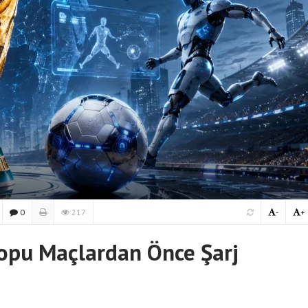
0
217
-
+
opu Maçlardan Önce Şarj