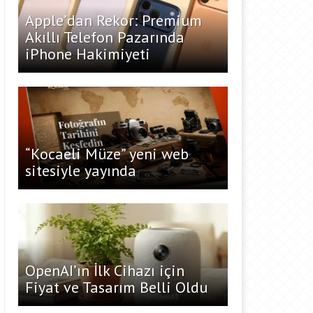
Apple’dan Rekor: Premium
Akıllı Telefon Pazarında
iPhone Hakimiyeti
“Kocaeli Müze” yeni web
sitesiyle yayında
OpenAI’ın İlk Cihazı için
Fiyat ve Tasarım Belli Oldu