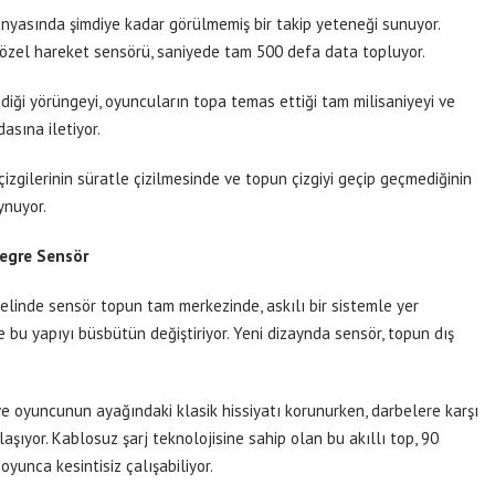
dünyasında şimdiye kadar görülmemiş bir takip yeteneği sunuyor.
i özel hareket sensörü, saniyede tam 500 defa data topluyor.
diği yörüngeyi, oyuncuların topa temas ettiği tam milisaniyeyi ve
asına iletiyor.
çizgilerinin süratle çizilmesinde ve topun çizgiyi geçip geçmediğinin
ynuyor.
tegre Sensör
linde sensör topun tam merkezinde, askılı bir sistemle yer
 bu yapıyı büsbütün değiştiriyor. Yeni dizaynda sensör, topun dış
ve oyuncunun ayağındaki klasik hissiyatı korunurken, darbelere karşı
şıyor. Kablosuz şarj teknolojisine sahip olan bu akıllı top, 90
yunca kesintisiz çalışabiliyor.