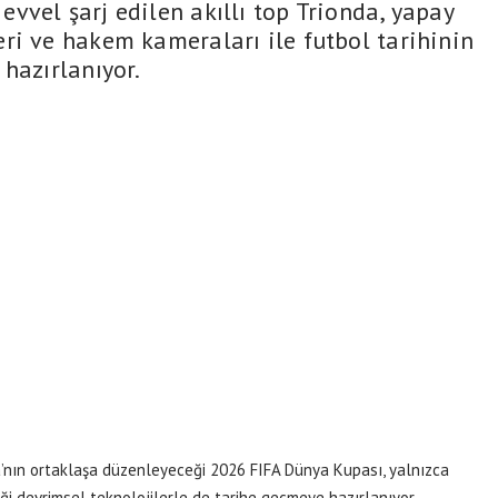
vvel şarj edilen akıllı top Trionda, yapay
ri ve hakem kameraları ile futbol tarihinin
hazırlanıyor.
a’nın ortaklaşa düzenleyeceği 2026 FIFA Dünya Kupası, yalnızca
ği devrimsel teknolojilerle de tarihe geçmeye hazırlanıyor.