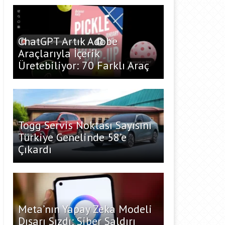
ChatGPT Artık Adobe
Araçlarıyla İçerik
Üretebiliyor: 70 Farklı Araç
Togg Servis Noktası Sayısını
Türkiye Genelinde 58’e
Çıkardı
Meta’nın Yapay Zeka Modeli
Dışarı Sızdı: Siber Saldırı