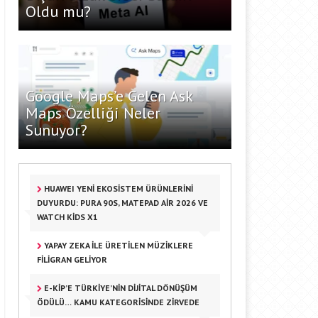
Oldu mu?
Google Maps’e Gelen Ask
Maps Özelliği Neler
Sunuyor?
HUAWEI YENI EKOSISTEM ÜRÜNLERINI
DUYURDU: PURA 90S, MATEPAD AIR 2026 VE
WATCH KIDS X1
YAPAY ZEKA ILE ÜRETILEN MÜZIKLERE
FILIGRAN GELIYOR
E-KİP’E TÜRKIYE’NIN DIJITAL DÖNÜŞÜM
ÖDÜLÜ… KAMU KATEGORISINDE ZIRVEDE