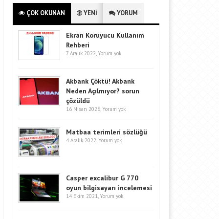
ÇOK OKUNAN
YENİ
YORUM
Ekran Koruyucu Kullanım
Rehberi
7 Aralık 2022,
Yorum yok
Akbank Çöktü! Akbank
Neden Açılmıyor? sorun
çözüldü
16 Nisan 2026,
Yorum yok
Matbaa terimleri sözlüğü
4 Aralık 2022,
Yorum yok
Casper excalibur G 770
oyun bilgisayarı incelemesi
14 Ekim 2021,
Yorum yok