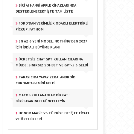
SIRI AI HANGI APPLE CIHAZLARINDA
DESTEKLENECEK? İŞTE TAM LISTE
FORD’DAN VERIMLILIK ODAKLI ELEKTRIKLI
PICKUP: FATHOM
EN AZ 6 YENI MODEL: NOTHING’DEN 2027
IÇIN İDDIALI BÜYÜME PLANI
ÜCRETSIZ CHATGPT KULLANICILARINA
MÜJDE: SINIRSIZ SOHBET VE GPT-5.6 GELDI
TARAYICIDA YAPAY ZEKA: ANDROID
CHROME’A GEMINI GELDI
MACOS KULLANANLAR DIKKAT:
BILGISAYARINIZI GÜNCELLEYIN
HONOR MAGIC V6 TÜRKIYE’DE: İŞTE FIYATI
VE ÖZELLIKLERI