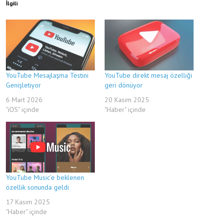
İlgili
YouTube Mesajlaşma Testini
YouTube direkt mesaj özelliği
Genişletiyor
geri dönüyor
6 Mart 2026
20 Kasım 2025
"iOS" içinde
"Haber" içinde
YouTube Music’e beklenen
özellik sonunda geldi
17 Kasım 2025
"Haber" içinde