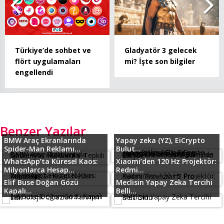
Türkiye’de sohbet ve
Gladyatör 3 gelecek
flört uygulamaları
mi? İşte son bilgiler
engellendi
Benzer Yazılar
BMW Araç Ekranlarında
Yapay zeka (YZ), EiCrypto
Spider-Man Reklamı...
Bulut...
WhatsApp’ta Küresel Kaos:
Xiaomi’den 120 Hz Projektör:
Milyonlarca Hesap...
Redmi...
Elif Buse Doğan Gözü
Meclisin Yapay Zeka Tercihi
Kapalı...
Belli...