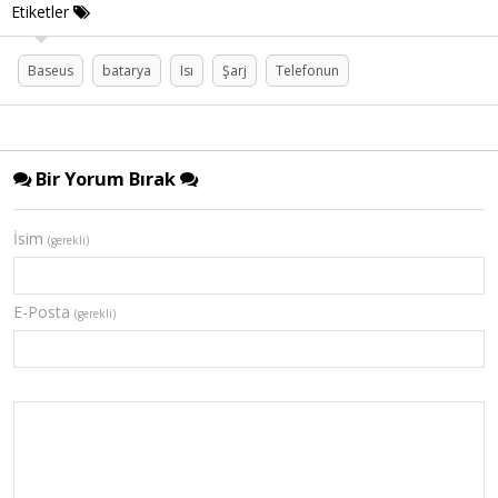
Etiketler
Baseus
batarya
Isı
Şarj
Telefonun
Bir Yorum Bırak
İsim
(gerekli)
E-Posta
(gerekli)