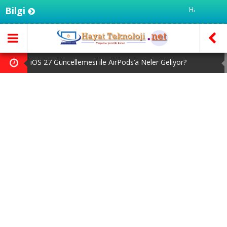
Bilgi
Hayatteknoloji.net 
iOS 27 Güncellemesi ile AirPods’a Neler Geliyor?
Kameralı AirPods Gelecek Ay Tanıtılabilir
Claude Code Artık Oturumlar Arasında Mesajlaşabiliyor
Google Pixel 11 Pro XL Türkiye’de Karaborsaya Düştü
MacBook Ultra için Geri Sayım Başladı: İşte Bilinenler
iOS 27 Güncellemesi ile AirPods’a Neler Geliyor?