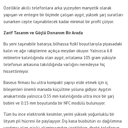
Özellikle akıllı telefonlara arka yüzeyden manyetik olarak
yapışan ve entegre bir biçimde çalışan aygıt, yüksek şarj suratları
sunarken cepte taşınabilecek kadar minimal bir profil çiziyor.
Zarif Tasarım ve Güçlü Donanım Bir Arada
Bu yeni taşınabilir batarya, bilhassa fizikî boyutlarıyla piyasadaki
kalın ve ağır rakiplerine açıkça meydan okuyor. Yalnızca 6.8
milimetre kalınlığında olan aygıt, ortalama 105 gram yüküyle
telefonun arkasına takıldığında varlığını neredeyse hiç
hissettirmiyor.
Baseus firması bu ultra kompakt yapıyı elde etmek için iç
bileşenleri önemli manada küçültme yoluna gidiyor. Aygıtın
anakartında yalnızca 0.35 mm kalınlığında ultra ince bir şarj
bobini ve 0.15 mm boyutunda bir NFC modülü bulunuyor.
Tüm bu ince elektronik kesimler, yerini yüksek yoğunluklu bir
lityum pil hücresi ile paylaşıyor. Dış kasa büsbütün ısı dağılımına
yardımcı olan güçlü alüminyumdan üretilirken, direkt telefonun