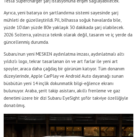
Tesla Supercharger şarj istasyonuna erişim sağlayabilecek.
Ayrıca, yeni batarya ön şartlandırma sistemi sayesinde şarj
mühleti de güzelleştirildi. Pil, bilhassa soğuk havalarda bile,
yüzde 10’dan yüzde 80’e yaklaşık 30 dakikada şarj olabilecek.
2026 Solterra, yalnızca teknik olarak değil, tasarım ve iç yerde da
güncellenmiş durumda.
Subaru’nun yeni MESKEN aydınlatma imzası, aydınlatmalı altı
yıldızlı logo, tekrar tasarlanan ön ve art farlar ile yeni art
spoyler, araca daha çağdaş bir görünüm katıyor. Tüm donanım
düzeylerinde, Apple CarPlay ve Android Auto dayanağı sunan
büsbütün yeni 14 inçlik dokunmatik bilgi-eğlence ekranı
bulunuyor. Araba, şerit takip asistanı, akıllı frenleme ve gaz
denetimi üzere bir dizi Subaru EyeSight şoför takviye özelliğiyle
donatılmış.