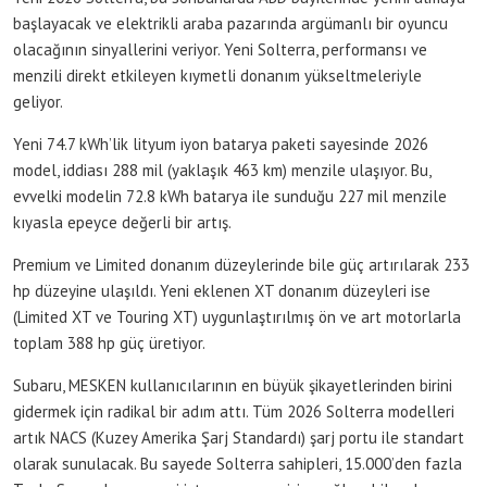
başlayacak ve elektrikli araba pazarında argümanlı bir oyuncu
olacağının sinyallerini veriyor. Yeni Solterra, performansı ve
menzili direkt etkileyen kıymetli donanım yükseltmeleriyle
geliyor.
Yeni 74.7 kWh’lik lityum iyon batarya paketi sayesinde 2026
model, iddiası 288 mil (yaklaşık 463 km) menzile ulaşıyor. Bu,
evvelki modelin 72.8 kWh batarya ile sunduğu 227 mil menzile
kıyasla epeyce değerli bir artış.
Premium ve Limited donanım düzeylerinde bile güç artırılarak 233
hp düzeyine ulaşıldı. Yeni eklenen XT donanım düzeyleri ise
(Limited XT ve Touring XT) uygunlaştırılmış ön ve art motorlarla
toplam 388 hp güç üretiyor.
Subaru, MESKEN kullanıcılarının en büyük şikayetlerinden birini
gidermek için radikal bir adım attı. Tüm 2026 Solterra modelleri
artık NACS (Kuzey Amerika Şarj Standardı) şarj portu ile standart
olarak sunulacak. Bu sayede Solterra sahipleri, 15.000’den fazla