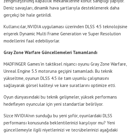
zenginleştirilmiş kapalılık mekaniklerine konut sahipliği yapıyor.
Deniz savaşları, dinamik hava şartlarıyla desteklenerek daha
gerçekçi bir hale getirildi.
Kullanıcılar, NVIDIA uygulaması üzerinden DLSS 4.5 teknolojisine
erişerek Dynamic Multi Frame Generation ve Super Resolution
modellerini faal edebiliyorlar.
Gray Zone Warfare Güncellemeleri Tamamlandı
MADFINGER Games’in taktiksel nişancı oyunu Gray Zone Warfare,
Unreal Engine 5.5 motoruna geçişini tamamladı. Bu teknik
yükseltme, oyunun DLSS 4.5 ile tam uyumlu çalışmasını
sağlayarak görsel kaliteyi ve kare suratlarını optimize etti.
Oyun dünyasındaki bu teknik gelişmeler, yüksek performans
hedefleyen oyuncular için yeni standartlar belirliyor.
Sizce NVIDIA’nın sunduğu bu yeni şoför, oyunlardaki DLSS
performansı konusunda beklentilerinizi karşılıyor mu? Yeni
güncellemeyle ilgili niyetlerinizi ve tecrübelerinizi aşağıdaki