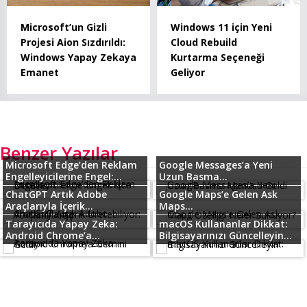
Microsoft’un Gizli
Windows 11 için Yeni
Projesi Aion Sızdırıldı:
Cloud Rebuild
Windows Yapay Zekaya
Kurtarma Seçeneği
Emanet
Geliyor
Benzer Yazılar
Microsoft Edge’den Reklam
Google Messages’a Yeni
Engelleyicilerine Engel:...
Uzun Basma...
ChatGPT Artık Adobe
Google Maps’e Gelen Ask
Araçlarıyla İçerik...
Maps...
Tarayıcıda Yapay Zeka:
macOS Kullananlar Dikkat:
Android Chrome’a...
Bilgisayarınızı Güncelleyin...