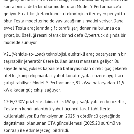
sonra birinci defa bir öbür model olan Model Y Performance’a
geliyor. Bu atılım, kelam konusu teknolojinin ilerleyen periyotta
öbür Tesla modellerine de yayılacağının sinyalini veriyor. Daha
evvel Tesla araçlarında çift taraflı şarj donanımı bulunsa da
şirket, bu özelliği resmi olarak birinci defa Cybertruck dışında bir
modelde sunuyor.
V2L (Vehicle-to-Load) teknolojisi, elektrikli araç bataryasının bir
taşınabilir jeneratör üzere kullanılması manasına geliyor. Bu
sayede araç, yüksek kapasiteli bataryasından direkt güç çekerek
aletler, kamp ekipmanları yahut konut eşyaları üzere aygıtları
çalıştırabiliyor. Model Y Performance, 82 kWsa bataryadan 11,5
kW’a kadar güç çıkışı sağlıyor.
120V/240V prizlerle daima 3–5 kW güç sağlayabilen bu özellik,
Tesla’nın kendi adaptörü yahut üçüncü taraf tahlillerle
kullanılabiliyor. Bu fonksiyonun, 2025’in dördüncü çeyreğinde
dağıtılması planlanan OTA güncellemesi (2025.20 sürümü ve
sonrası) ile etkinleşeceği bildirildi.