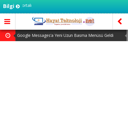
Bilgi
Hayattekno
Google Messages’a Yeni Uzun Basma Menüsü Geldi
Zihin Okuyan Yapay Zeka Firması: Beynini Okutana 50
Dolar
Ekran Kartı Fiyatlarına Zam Yolda: Yüzde 40’a Varan Fiyat
Artışı
Bellek Pazarında Yeni Dönem: HP ve Asus Çinli
Tedarikçilere Geçiyor
Pixel Telefonlara Yapay Zeka Destekli Saat Tasarımları
Geliyor