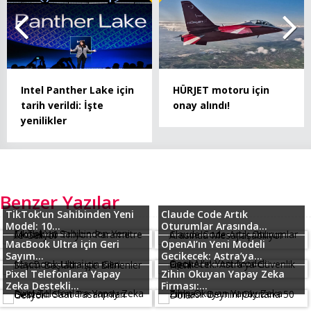
Intel Panther Lake için
HÜRJET motoru için
tarih verildi: İşte
onay alındı!
yenilikler
Benzer Yazılar
TikTok’un Sahibinden Yeni
Claude Code Artık
Model: 10...
Oturumlar Arasında...
MacBook Ultra için Geri
OpenAI’ın Yeni Modeli
Sayım...
Gecikecek: Astra’ya...
Pixel Telefonlara Yapay
Zihin Okuyan Yapay Zeka
Zeka Destekli...
Firması:...