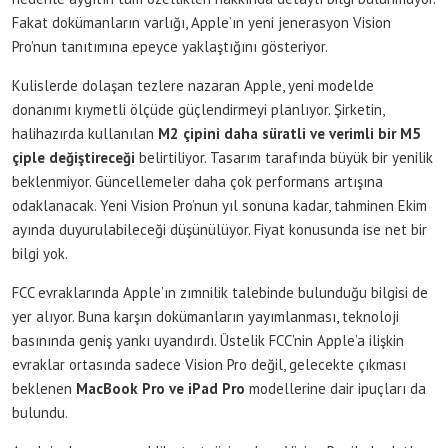
Fakat dokümanların varlığı, Apple’ın yeni jenerasyon Vision
Pro’nun tanıtımına epeyce yaklaştığını gösteriyor.
Kulislerde dolaşan tezlere nazaran Apple, yeni modelde
donanımı kıymetli ölçüde güçlendirmeyi planlıyor. Şirketin,
halihazırda kullanılan
M2 çipini daha süratli ve verimli bir M5
çiple değiştireceği
belirtiliyor. Tasarım tarafında büyük bir yenilik
beklenmiyor. Güncellemeler daha çok performans artışına
odaklanacak. Yeni Vision Pro’nun yıl sonuna kadar, tahminen Ekim
ayında duyurulabileceği düşünülüyor. Fiyat konusunda ise net bir
bilgi yok.
FCC evraklarında Apple’ın zımnilik talebinde bulunduğu bilgisi de
yer alıyor. Buna karşın dokümanların yayımlanması, teknoloji
basınında geniş yankı uyandırdı. Üstelik FCC’nin Apple’a ilişkin
evraklar ortasında sadece Vision Pro değil, gelecekte çıkması
beklenen
MacBook Pro ve iPad Pro
modellerine dair ipuçları da
bulundu.