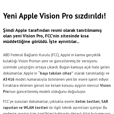
Yeni Apple Vision Pro sızdırıldı!
Şimdi Apple tarafından resmi olarak tanıtılmamış
olan yeni Vision Pro, FCC’nin sitesinde kısa
müddetliğine görüldü. İşte ayrıntılar...
ABD Federal Bağlantı Kurulu (FCC), Apple’ın karma gerçeklik
kulaklığı Vision Pro’nun yeni ve güncellenmiş bir versiyonu
üzerinde çalıştığını ortaya çıkardı. Bugün kamuya açık hale gelen
dokümanlar, Apple’ın
“başa takılan cihaz”
olarak tanımladığı ve
A3416
model numarasıyla listelenen yeni bir esere işaret ediyor.
Evraklara eklenen görsel ise kelam konusu aygıtın mevcut
Vision
Pro
’nun güncellenmiş modeli olduğunu doğruluyor.
FCC’ye sunulan dokümanlar, çoklukla eserin
iletim testleri, SAR
raporları ve WLAN testleri
ile ilgili teknik ayrıntıları içeriyor. Bu
nedenle aygıtın tüm özellikleri hakkında detaylı bilgi bulunmuyor.