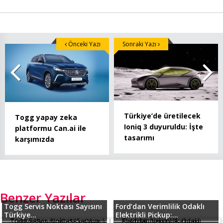
Önceki Yazı
Sonraki Yazı
Türkiye’de üretilecek
Togg yapay zeka
Ioniq 3 duyuruldu: İşte
platformu Can.ai ile
tasarımı
karşımızda
Benzer Yazılar
Togg Servis Noktası Sayısını
Ford’dan Verimlilik Odaklı
Türkiye...
Elektrikli Pickup:...