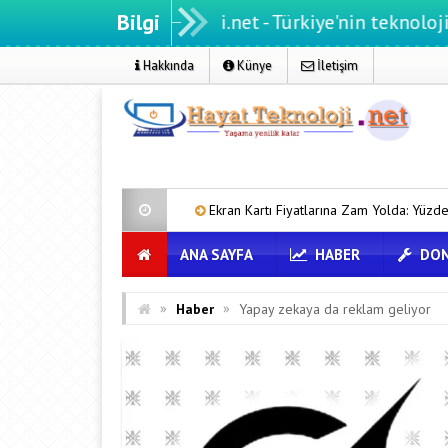
Bilgi
Hayatteknoloji.net - Türkiye'nin teknoloji portalı
Hakkında
Künye
İletişim
reni
Ekran Kartı Fiyatlarına Zam Yolda: Yüzde 40’a Varan Fiyat Artışı
ANA SAYFA
HABER
DON
»
»
Haber
Yapay zekaya da reklam geliyor