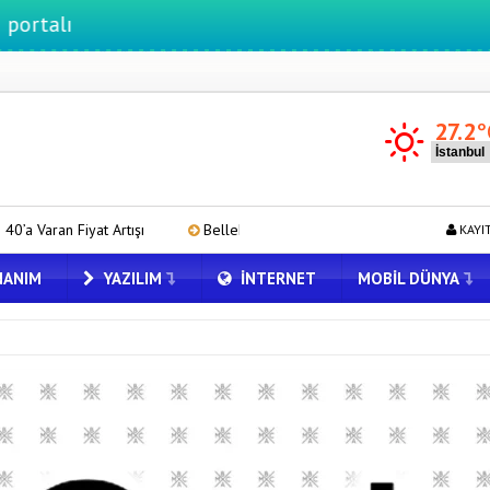
27.2
°
Bellek Pazarında Yeni Dönem: HP ve Asus Çinli Tedarikçilere Geçi
KAYI
ANIM
YAZILIM
İNTERNET
MOBIL DÜNYA