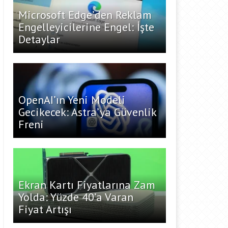
Microsoft Edge’den Reklam
Engelleyicilerine Engel: İşte
Detaylar
OpenAI’ın Yeni Modeli
Gecikecek: Astra’ya Güvenlik
Freni
Ekran Kartı Fiyatlarına Zam
Yolda: Yüzde 40’a Varan
Fiyat Artışı