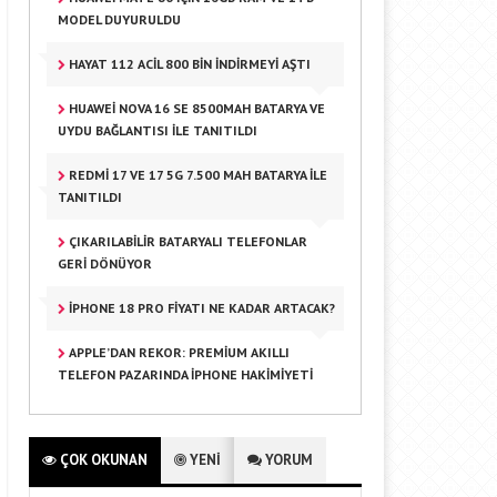
MODEL DUYURULDU
HAYAT 112 ACIL 800 BIN INDIRMEYI AŞTI
HUAWEI NOVA 16 SE 8500MAH BATARYA VE
UYDU BAĞLANTISI ILE TANITILDI
REDMI 17 VE 17 5G 7.500 MAH BATARYA ILE
TANITILDI
ÇIKARILABILIR BATARYALI TELEFONLAR
GERI DÖNÜYOR
IPHONE 18 PRO FIYATI NE KADAR ARTACAK?
APPLE’DAN REKOR: PREMIUM AKILLI
TELEFON PAZARINDA IPHONE HAKIMIYETI
ÇOK OKUNAN
YENİ
YORUM