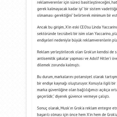
reklamverenler için süreci basitleştireceğini, h
gerek kalmayacak kadar iyi” bir sistem vadettiği
olmaması gerektiğini” belirterek minimum bir est
Ancak bu girişim, X’in eski CEO’su Linda Yaccari
sektöründe tecrübeli bir isim olan Yaccarino, p
endişeleri nedeniyle büyük reklamverenlerin pl
Reklam yerleştirilecek olan Grok’un kendisi de 
antisemitik şakalar yapması ve Adolf Hitler’i 
dilemek zorunda kalmıştı.
Bu durum, markalarını potansiyel olarak tartışm
bir endişe kaynağı oluşturuyor. Konuyla ilgili bi
marka güvenliğine olan bağlılığımızı açıkça ort
geçerlidir,” diyerek güvence vermeye çalıştı.
Sonuç olarak, Musk’ın Grok’a reklam entegre etme
başarılı olması için önce hem X’in hem de Grok’