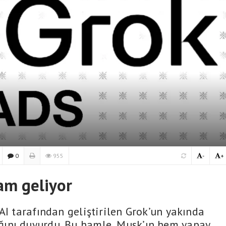
0
955
-
+
am geliyor
AI tarafından geliştirilen Grok’un yakında
ını duyurdu. Bu hamle, Musk’ın hem yapay