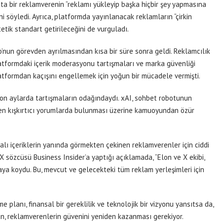
atta bir reklamverenin “reklamı yükleyip başka hiçbir şey yapmasına
ni söyledi. Ayrıca, platformda yayınlanacak reklamların “çirkin
etik standart getirileceğini de vurguladı.
no’nun görevden ayrılmasından kısa bir süre sonra geldi. Reklamcılık
latformdaki içerik moderasyonu tartışmaları ve marka güvenliği
atformdan kaçışını engellemek için yoğun bir mücadele vermişti.
son aylarda tartışmaların odağındaydı. xAI, sohbet robotunun
öven kışkırtıcı yorumlarda bulunması üzerine kamuoyundan özür
alı içeriklerin yanında görmekten çekinen reklamverenler için ciddi
r X sözcüsü Business Insider’a yaptığı açıklamada, “Elon ve X ekibi,
aya koydu. Bu, mevcut ve gelecekteki tüm reklam yerleşimleri için
 planı, finansal bir gereklilik ve teknolojik bir vizyonu yansıtsa da,
un, reklamverenlerin güvenini yeniden kazanması gerekiyor.