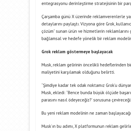
entegrasyonu derinleştirme stratejisinin bir par
Çarşamba günü X üzerinde reklamverenlerle yapt
detaylarını paylaştı. Vizyona göre Grok, kullanıc
çözüm” sunan ürün ve hizmetlerin reklamlarını gö
bağlamsal ve hedefe yönelik bir reklam modelini
Grok reklam göstermeye başlayacak
Musk, reklam gelirinin öncelikli hedeflerinden bir
maliyetini karşılamak olduğunu belirtti.
“Şimdiye kadar tek odak noktamız Grok’u dünyanı
Musk, ekledi: “Bence bunda büyük ölçüde başarıl
parasını nasıl ödeyeceğiz?’ sorusuna çevireceğiz
Bu yeni reklam modelinin ne zaman başlayacağına
Musk’ın bu adımı, X platformunun reklam gelirle