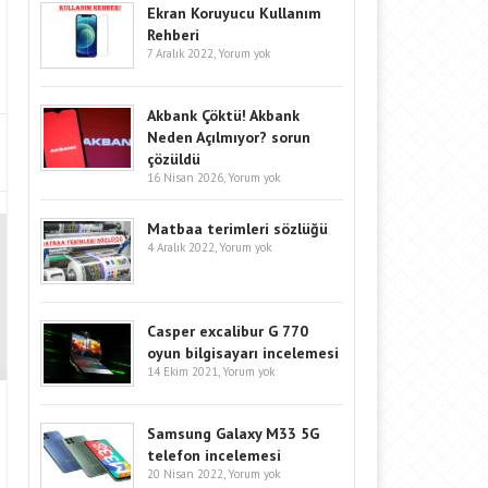
Ekran Koruyucu Kullanım
Rehberi
7 Aralık 2022,
Yorum yok
Akbank Çöktü! Akbank
Neden Açılmıyor? sorun
çözüldü
16 Nisan 2026,
Yorum yok
Matbaa terimleri sözlüğü
4 Aralık 2022,
Yorum yok
Casper excalibur G 770
oyun bilgisayarı incelemesi
14 Ekim 2021,
Yorum yok
Samsung Galaxy M33 5G
telefon incelemesi
20 Nisan 2022,
Yorum yok