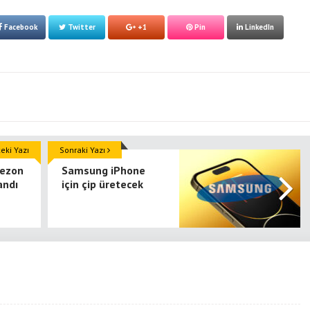
Facebook
Twitter
+1
Pin
LinkedIn
ki Yazı
Sonraki Yazı
sezon
Samsung iPhone
andı
için çip üretecek