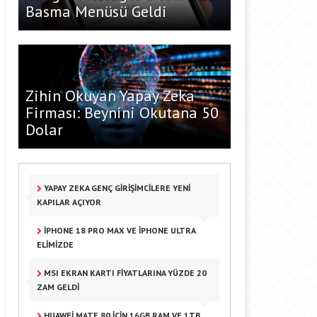
Basma Menüsü Geldi
Zihin Okuyan Yapay Zeka
Firması: Beynini Okutana 50
Dolar
YAPAY ZEKA GENÇ GIRIŞIMCILERE YENI
KAPILAR AÇIYOR
IPHONE 18 PRO MAX VE IPHONE ULTRA
ELIMIZDE
MSI EKRAN KARTI FIYATLARINA YÜZDE 20
ZAM GELDI
HUAWEI MATE 80 IÇIN 16GB RAM VE 1TB