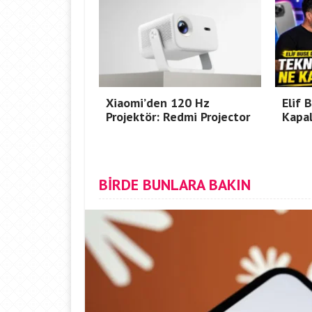
Xiaomi’den 120 Hz
Elif
Projektör: Redmi Projector
Kapal
BİRDE BUNLARA BAKIN