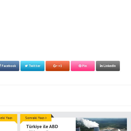
Facebook
Twitter
+1
Pin
LinkedIn
ki Yazı
Sonraki Yazı
Türkiye ile ABD