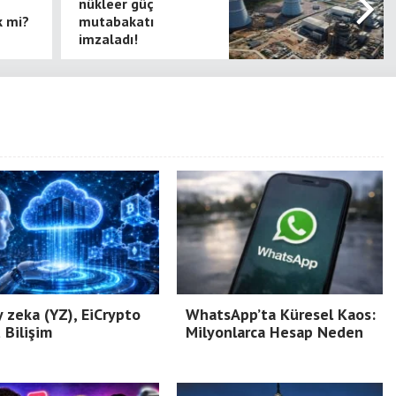
nükleer güç
k mi?
mutabakatı
imzaladı!
 zeka (YZ), EiCrypto
WhatsApp’ta Küresel Kaos:
 Bilişim
Milyonlarca Hesap Neden