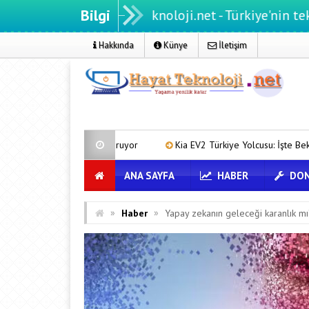
Bilgi
Hayatteknoloji.net - Türkiye'nin teknoloji port
Hakkında
Künye
İletişim
ip Kuruyor
Kia EV2 Türkiye Yolcusu: İşte Beklenen Fiyat ve Özellikle
ANA SAYFA
HABER
DON
»
»
Haber
Yapay zekanın geleceği karanlık mı