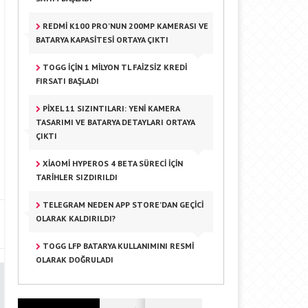
REDMI K100 PRO’NUN 200MP KAMERASI VE
BATARYA KAPASITESI ORTAYA ÇIKTI
TOGG IÇIN 1 MILYON TL FAIZSIZ KREDI
FIRSATI BAŞLADI
PIXEL 11 SIZINTILARI: YENI KAMERA
TASARIMI VE BATARYA DETAYLARI ORTAYA
ÇIKTI
XIAOMI HYPEROS 4 BETA SÜRECI İÇIN
TARIHLER SIZDIRILDI
TELEGRAM NEDEN APP STORE’DAN GEÇICI
OLARAK KALDIRILDI?
TOGG LFP BATARYA KULLANIMINI RESMI
OLARAK DOĞRULADI