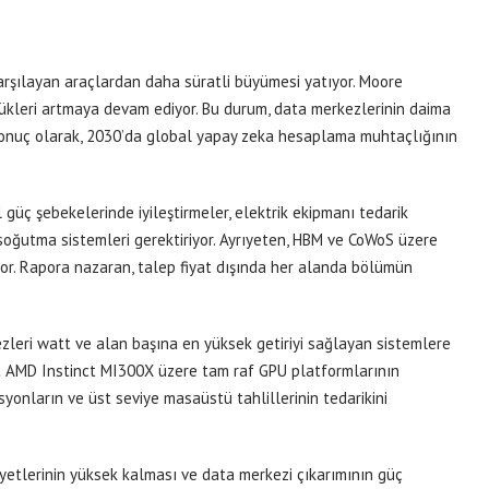
arşılayan araçlardan daha süratli büyümesi yatıyor. Moore
yükleri artmaya devam ediyor. Bu durum, data merkezlerinin daima
onuç olarak, 2030’da global yapay zeka hesaplama muhtaçlığının
güç şebekelerinde iyileştirmeler, elektrik ekipmanı tedarik
oğutma sistemleri gerektiriyor. Ayrıyeten, HBM ve CoWoS üzere
ıyor. Rapora nazaran, talep fiyat dışında her alanda bölümün
ezleri watt ve alan başına en yüksek getiriyi sağlayan sistemlere
 AMD Instinct MI300X üzere tam raf GPU platformlarının
syonların ve üst seviye masaüstü tahlillerinin tedarikini
aliyetlerinin yüksek kalması ve data merkezi çıkarımının güç