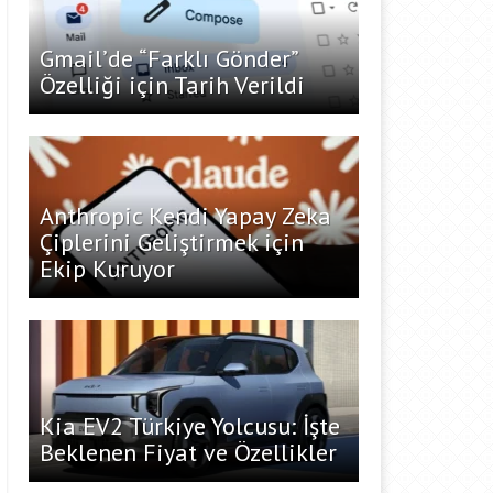
Gmail’de “Farklı Gönder”
Özelliği için Tarih Verildi
Anthropic Kendi Yapay Zeka
Çiplerini Geliştirmek için
Ekip Kuruyor
Kia EV2 Türkiye Yolcusu: İşte
Beklenen Fiyat ve Özellikler