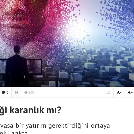
0
604
-
+
ği karanlık mı?
vasa bir yatırım gerektirdiğini ortaya
ok uzakta.