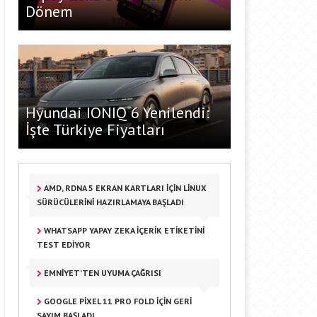
Dönem
Hyundai IONIQ 6 Yenilendi:
İşte Türkiye Fiyatları
AMD, RDNA 5 EKRAN KARTLARI İÇIN LINUX
SÜRÜCÜLERINI HAZIRLAMAYA BAŞLADI
WHATSAPP YAPAY ZEKA İÇERIK ETIKETINI
TEST EDIYOR
EMNIYET’TEN UYUMA ÇAĞRISI
GOOGLE PIXEL 11 PRO FOLD IÇIN GERI
SAYIM BAŞLADI