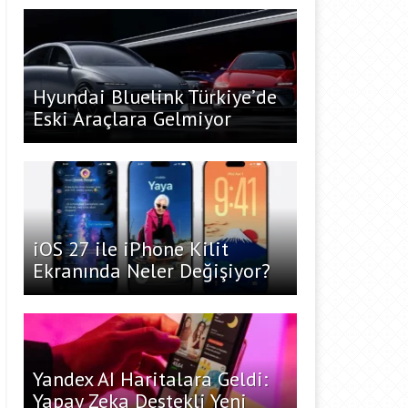
Hyundai Bluelink Türkiye’de
Eski Araçlara Gelmiyor
iOS 27 ile iPhone Kilit
Ekranında Neler Değişiyor?
Yandex AI Haritalara Geldi:
Yapay Zeka Destekli Yeni