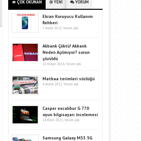
ÇOK OKUNAN
YENİ
YORUM
Ekran Koruyucu Kullanım
Rehberi
7 Aralık 2022,
Yorum yok
Akbank Çöktü! Akbank
Neden Açılmıyor? sorun
çözüldü
16 Nisan 2026,
Yorum yok
Matbaa terimleri sözlüğü
4 Aralık 2022,
Yorum yok
Casper excalibur G 770
oyun bilgisayarı incelemesi
14 Ekim 2021,
Yorum yok
Samsung Galaxy M33 5G