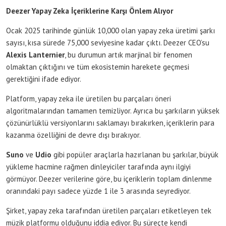
Deezer Yapay Zeka İçeriklerine Karşı Önlem Alıyor
Ocak 2025 tarihinde günlük 10,000 olan yapay zeka üretimi şarkı
sayısı, kısa sürede 75,000 seviyesine kadar çıktı. Deezer CEO’su
Alexis Lanternier
, bu durumun artık marjinal bir fenomen
olmaktan çıktığını ve tüm ekosistemin harekete geçmesi
gerektiğini ifade ediyor.
Platform, yapay zeka ile üretilen bu parçaları öneri
algoritmalarından tamamen temizliyor. Ayrıca bu şarkıların yüksek
çözünürlüklü versiyonlarını saklamayı bırakırken, içeriklerin para
kazanma özelliğini de devre dışı bırakıyor.
Suno
ve
Udio
gibi popüler araçlarla hazırlanan bu şarkılar, büyük
yükleme hacmine rağmen dinleyiciler tarafında aynı ilgiyi
görmüyor. Deezer verilerine göre, bu içeriklerin toplam dinlenme
oranındaki payı sadece yüzde 1 ile 3 arasında seyrediyor.
Şirket, yapay zeka tarafından üretilen parçaları etiketleyen tek
müzik platformu olduğunu iddia ediyor. Bu süreçte kendi