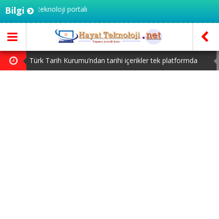
iye'nin teknoloji portalı
Bilgi
Türk Tarih Kurumu’ndan tarihi içerikler tek platformda
Microsoft’un Azure Linux Dağıtımı Windows’a Geldi
macOS Kullananlar Dikkat: Bilgisayarınızı Güncelleyin
Honor Magic V6 Türkiye’de: İşte Fiyatı ve Özellikleri
Steam Oyuncuları 16 GB VRAM Kapasiteli Ekran Kartlarına
Yöneliyor