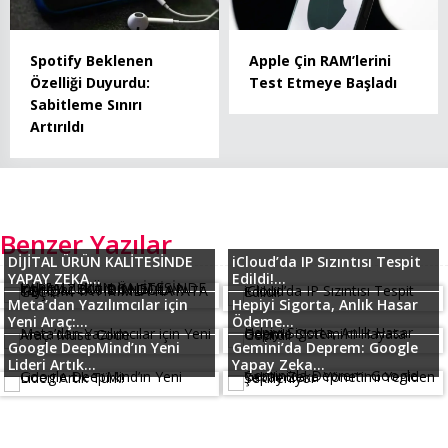
Spotify Beklenen
Apple Çin RAM’lerini
Özelliği Duyurdu:
Test Etmeye Başladı
Sabitleme Sınırı
Artırıldı
Benzer Yazılar
DİJİTAL ÜRÜN KALİTESİNDE
iCloud’da IP Sızıntısı Tespit
YAPAY ZEKA...
Edildi!...
Meta’dan Yazılımcılar için
Hepiyi Sigorta, Anlık Hasar
Yeni Araç:...
Ödeme...
Google DeepMind’ın Yeni
Gemini’da Deprem: Google
Lideri Artık...
Yapay Zeka...