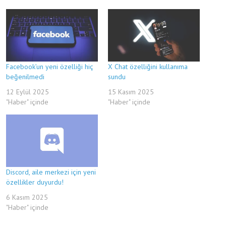
Facebook’un yeni özelliği hiç
X Chat özelliğini kullanıma
beğenilmedi
sundu
12 Eylül 2025
15 Kasım 2025
"Haber" içinde
"Haber" içinde
Discord, aile merkezi için yeni
özellikler duyurdu!
6 Kasım 2025
"Haber" içinde