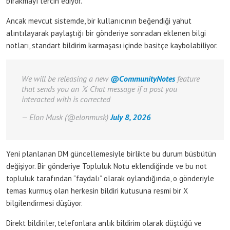
bırakmayı tercih ediyor.
Ancak mevcut sistemde, bir kullanıcının beğendiği yahut
alıntılayarak paylaştığı bir gönderiye sonradan eklenen bilgi
notları, standart bildirim karmaşası içinde basitçe kaybolabiliyor.
We will be releasing a new
@CommunityNotes
feature
that sends you an 𝕏 Chat message if a post you
interacted with is corrected
— Elon Musk (@elonmusk)
July 8, 2026
Yeni planlanan DM güncellemesiyle birlikte bu durum büsbütün
değişiyor. Bir gönderiye Topluluk Notu eklendiğinde ve bu not
topluluk tarafından “faydalı” olarak oylandığında, o gönderiyle
temas kurmuş olan herkesin bildiri kutusuna resmi bir X
bilgilendirmesi düşüyor.
Direkt bildiriler, telefonlara anlık bildirim olarak düştüğü ve