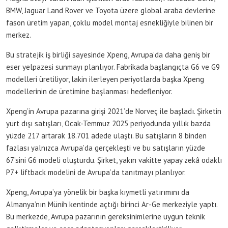
BMW, Jaguar Land Rover ve Toyota üzere global araba devlerine
fason üretim yapan, çoklu model montaj esnekliğiyle bilinen bir
merkez.
Bu stratejik iş birliği sayesinde Xpeng, Avrupa’da daha geniş bir
eser yelpazesi sunmayı planlıyor. Fabrikada başlangıçta G6 ve G9
modelleri üretiliyor, lakin ilerleyen periyotlarda başka Xpeng
modellerinin de üretimine başlanması hedefleniyor.
Xpeng’in Avrupa pazarına girişi 2021’de Norveç ile başladı. Şirketin
yurt dışı satışları, Ocak-Temmuz 2025 periyodunda yıllık bazda
yüzde 217 artarak 18.701 adede ulaştı. Bu satışların 8 binden
fazlası yalnızca Avrupa’da gerçekleşti ve bu satışların yüzde
67’sini G6 modeli oluşturdu. Şirket, yakın vakitte yapay zekâ odaklı
P7+ liftback modelini de Avrupa’da tanıtmayı planlıyor.
Xpeng, Avrupa’ya yönelik bir başka kıymetli yatırımını da
Almanya’nın Münih kentinde açtığı birinci Ar-Ge merkeziyle yaptı.
Bu merkezde, Avrupa pazarının gereksinimlerine uygun teknik