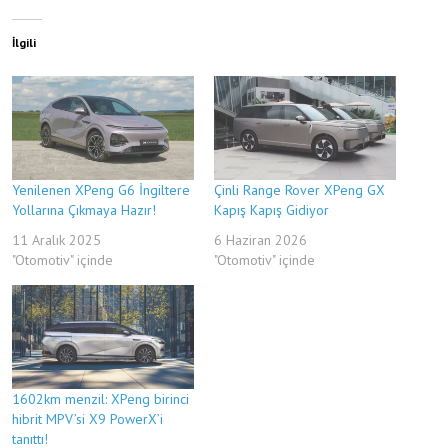
İlgili
Yenilenen XPeng G6 İngiltere
Çinli Range Rover XPeng GX
Yollarına Çıkmaya Hazır!
Kapış Kapış Gidiyor
11 Aralık 2025
6 Haziran 2026
"Otomotiv" içinde
"Otomotiv" içinde
1602km menzil: XPeng birinci
hibrit MPV’si X9 PowerX’i
tanıttı!